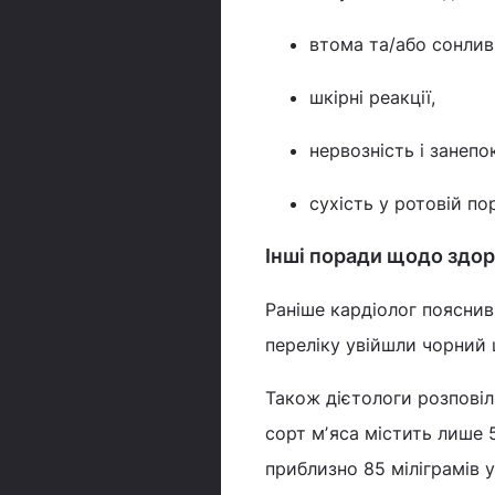
втома та/або сонлив
шкірні реакції,
нервозність і занепо
сухість у ротовій по
Інші поради щодо здор
Раніше кардіолог пояснив
переліку увійшли чорний ш
Також дієтологи розпові
сорт мʼяса містить лише 
приблизно 85 міліграмів у