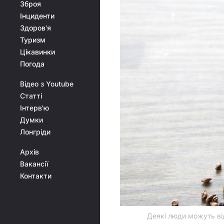
Зброя
Інциденти
Здоров'я
Туризм
Цікавинки
Погода
Відео з Youtube
Статті
Інтерв'ю
Думки
Лонгріди
Архів
Вакансії
Контакти
Деякі люди можуть від