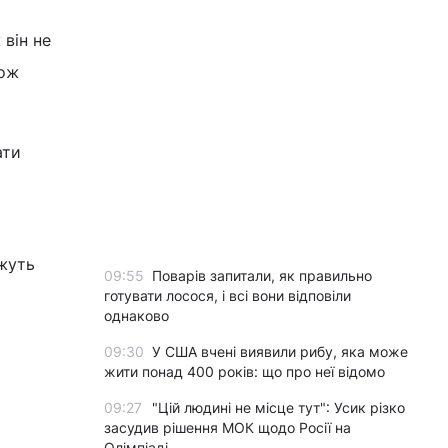
 він не
кож
ати
ожуть
09:55
Поварів запитали, як правильно
готувати лосося, і всі вони відповіли
однаково
09:30
У США вчені виявили рибу, яка може
жити понад 400 років: що про неї відомо
09:27
"Цій людині не місце тут": Усик різко
засудив рішення МОК щодо Росії на
Олімпіаді