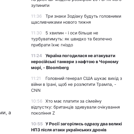
зупинити
11:36
Три знаки Зодіаку будуть головними
щасливчиками нового тижня
11:30
5 хвилин - і оси більше не
турбуватимуть: як швидко та безпечно
прибрати їхнє гніздо
11:24
Україна погодилася не атакувати
неросійські танкери з нафтою в Чорному
морі, - Bloomberg
11:21
Головний генерал США шукає вихід з
війни в Ірані, щоб не розлютити Трампа, -
CNN
10:56
Хто має платити за сімейну
відпустку: британців здивували очікування
ми, а
покоління Z
10:55
У Росії загорілись одразу два великі
НПЗ після атаки українських дронів