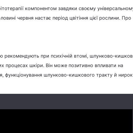
ітотерапії компонентом завдяки своєму універсальном
ловині червня настає період цвітіння цієї рослини. Про
ою рекомендують при психічній втомі, шлунково-кишко
их процесах шкіри. Він може позитивно впливати на
я, функціонування шлунково-кишкового тракту й нирок