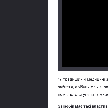
"У традиційній медицині з
забиття, дрібних опіків, з
помірного ступеня тяжкост
Звіробій має такі властив