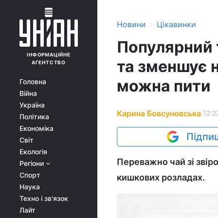
›
Новини
Цікавинки
Популярний 
ІНФОРМАЦІЙНЕ
та зменшує н
АГЕНТСТВО
можна пити
Головна
Війна
Україна
Карина Бовсуновська
12:2
Політика
Економіка
Підпиш
Світ
Екологія
Переважно чай зі звір
Регіони
Спорт
кишкових розладах.
Наука
Техно і зв'язок
Лайт