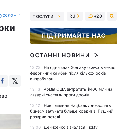
русском
RU
+20
ПОСЛУГИ
рки
ПІДТРИМАЙТЕ НАС
ОСТАННІ НОВИНИ
13:23
На один знак Зодіаку ось-ось чекає
феєричний камбек після кількох років
випробувань
13:13
Армія США витратить $400 млн на
лазерні системи проти дронів
ово-
13:12
Нові рішення Нацбанку дозволять
бізнесу залучати більше кредитів: Пишний
розкрив деталі
13:06
Денисенко зізналася, чому