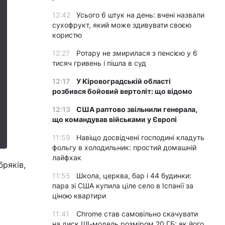
12:42
Усього 6 штук на день: вчені назвали
сухофрукт, який може здивувати своєю
користю
12:27
Ротару не змирилася з пенсією у 6
тисяч гривень і пішла в суд
12:17
У Кіровоградській області
розбився бойовий вертоліт: що відомо
12:13
США раптово звільнили генерала,
що командував військами у Європі
11:59
Навіщо досвідчені господині кладуть
фольгу в холодильник: простий домашній
лайфхак
бряків,
11:55
Школа, церква, бар і 44 будинки:
пара зі США купила ціле село в Іспанії за
ціною квартири
11:41
Chrome став самовільно скачувати
на диск ШІ-модель розміром 20 ГБ: як його