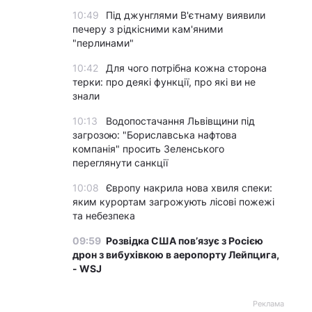
10:49
Під джунглями В'єтнаму виявили
печеру з рідкісними кам'яними
"перлинами"
10:42
Для чого потрібна кожна сторона
терки: про деякі функції, про які ви не
знали
10:13
Водопостачання Львівщини під
загрозою: "Бориславська нафтова
компанія" просить Зеленського
переглянути санкції
10:08
Європу накрила нова хвиля спеки:
яким курортам загрожують лісові пожежі
та небезпека
09:59
Розвідка США пов’язує з Росією
дрон з вибухівкою в аеропорту Лейпцига,
- WSJ
Реклама