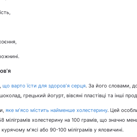
ість,
коєння,
рожнині.
овʼя
,
що варто їсти для здоровʼя серця
. За його словами, д
околад, грецький йогурт, вівсяні пластівці та інші про
ли,
яке мʼясо містить найменше холестерину
. Цей особл
58 міліграмів холестерину на 100 грамів, що значно мен
 курячому м'ясі або 90-100 міліграмів у яловичині.