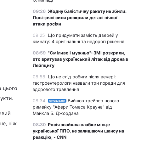
09:26
Жодну балістичну ракету не збили:
Повітряні сили розкрили деталі нічної
атаки росіян
09:25
Що придумати замість дверей у
кімнату: 4 оригінальні та недорогі рішення
08:59
"Сміливо і мужньо": ЗМІ розкрили,
хто врятував український літак від дрона в
Лейпцигу
08:58
Що не слід робити після вечері:
гастроентерологи назвали три поради для
о цього
здорового травлення
дукти.
08:34
Вийшов трейлер нового
ОНОВЛЕНО
римейку "Афери Томаса Крауна" від
ивий
Майкла Б. Джордана
ше, ніж
08:30
Росія знайшла слабке місце
української ППО, не залишаючи шансу на
реакцію, - CNN