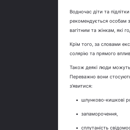
Водночас діти та підлітки
рекомендується особам з 
вагітним та жінкам, які 
Крім того, за словами ек
солярію та прямого впли
Також деякі люди можуть 
Переважно вони стосуютьс
з’явитися:
шлунково-кишкові р
запаморочення,
сплутаність свідомос