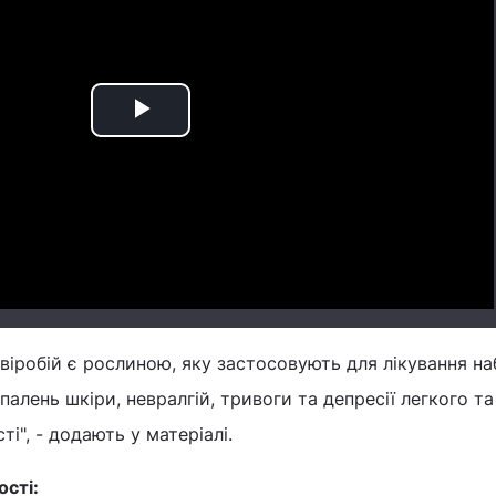
Play
Video
віробій є рослиною, яку застосовують для лікування на
апалень шкіри, невралгій, тривоги та депресії легкого та
і", - додають у матеріалі.
ості: