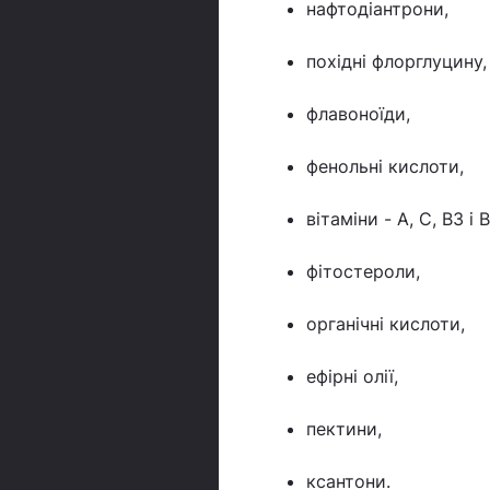
нафтодіантрони,
похідні флорглуцину,
флавоноїди,
фенольні кислоти,
вітаміни - А, С, В3 і В
фітостероли,
органічні кислоти,
ефірні олії,
пектини,
ксантони.