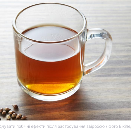
чувати побічні ефекти після застосування звіробою / фото Вікіпе