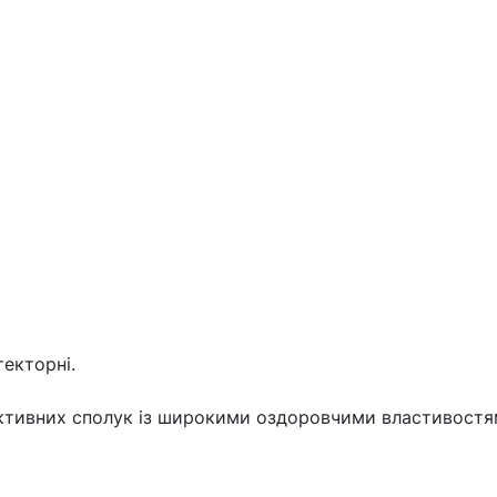
текторні.
активних сполук із широкими оздоровчими властивостя