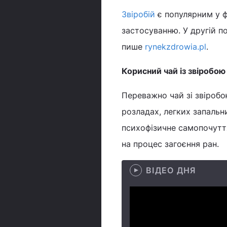
Звіробій
є популярним у ф
застосуванню. У другій по
пише
rynekzdrowia.pl
.
Корисний чай із звіробою
Переважно чай зі звіроб
розладах, легких запальн
психофізичне самопочутт
на процес загоєння ран.
ВІДЕО ДНЯ