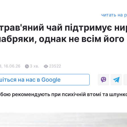
читать на 
трав'яний чай підтримує ни
абряки, однак не всім його
3, 16.06.26
3 хв.
23522
іться на нас в Google
обою рекомендують при психічній втомі та шлунк