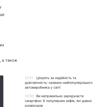
у
 це
вих
, а також
12:51
Цінують за надійність та
довговічність: названо найпопулярнішого
автовиробника у світі
12:50
Ви неправильно заряджаєте
смартфон: 6 популярних міфів, які давно
розвінчали