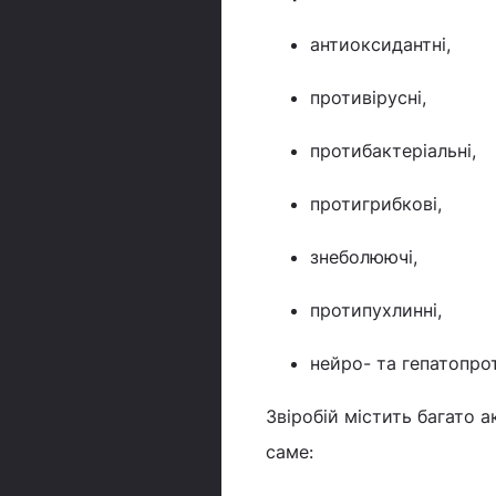
антиоксидантні,
противірусні,
протибактеріальні,
протигрибкові,
знеболюючі,
протипухлинні,
нейро- та гепатопро
Звіробій містить багато 
саме: