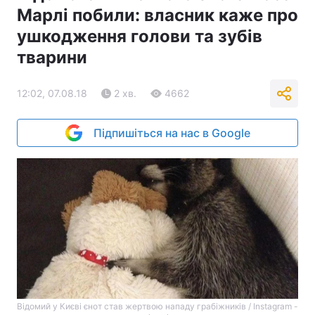
Марлі побили: власник каже про
ушкодження голови та зубів
тварини
12:02, 07.08.18
2 хв.
4662
Підпишіться на нас в Google
Відомий у Києві єнот став жертвою нападу грабіжників / Instagram -