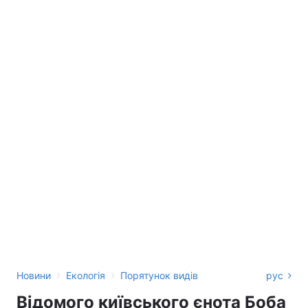
›
›
Новини
Екологія
Порятунок видів
рус
Відомого київського єнота Боба