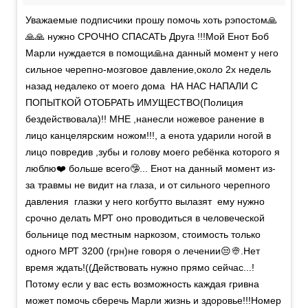
Уважаемые подписчики прошу помочь хоть рэпостом🙏
🙏🙏 нужно СРОЧНО СПАСАТЬ Друга !!!Мой Енот Боб
Марли нуждается в помощи🙏на данный момент у него
сильное черепно-мозговое давление,около 2х недель
назад недалеко от моего дома НА НАС НАПАЛИ С
ПОПЫТКОЙ ОТОБРАТЬ ИМУЩЕСТВО(Полиция
бездействовала)!! МНЕ ,нанесли ножевое ранение в
лицо канцелярским ножом!!!, а енота ударили ногой в
лицо повредив ,зубы и голову моего ребёнка которого я
люблю❤️ больше всего🤥... Енот на данный момент из-
за травмы не видит на глаза, и от сильного черепного
давления глазки у него когбутто вылазят ему нужно
срочно делать МРТ оно проводиться в человеческой
больнице под местным наркозом, стоимость только
одного МРТ 3200 (грн)не говоря о лечении😒👳.Нет
время ждать!((Действовать нужно прямо сейчас...!
Потому если у вас есть возможность каждая гривна
может помочь сберечь Марли жизнь и здоровье!!!Номер