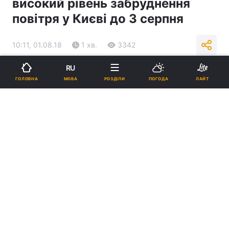
високий рівень забруднення
повітря у Києві до 3 серпня
10:11, 01.08.18
1 хв.
3342
RU
Підпишіться на нас в Google
МОВА
ГОЛОВНА
РОЗДІЛИ
ПОГОДА
ЛАЙТ
До 3 серпня у Києві спостерігаються метеорологічні умови, які
сприяють накопиченню та утриманню шкідливих домішок / фото
УНІАН