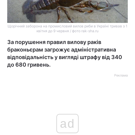
Щорічний заборона на промисловий вилов риби в Україні тривав з 1
квітня до 9 червня / фото rak-sha.ru
За порушення правил вилову раків
браконьєрам загрожує адміністративна
відповідальність у вигляді штрафу від 340
до 680 гривень.
Реклама
ad