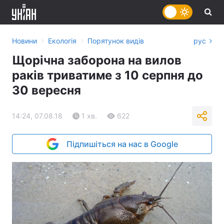
›
›
Новини
Екологія
Порятунок видів
рус
Щорічна заборона на вилов
раків триватиме з 10 серпня до
30 вересня
14:24, 07.08.18
1 хв.
622
Підпишіться на нас в Google