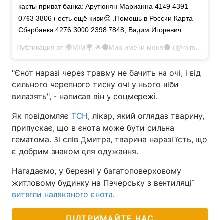
карты приват банка: Арутюнян Марианна 4149 4391
0763 3806 ( есть ещё киви😑 .Помощь в России Карта
Сбербанка 4276 3000 2398 7848, Вадим Игоревич
Публикация от
🌍МIM🌍 🌟🌑Мир имени меня🌑
(@mim_trip)
4
"Єнот наразі через травму не бачить на очі, і від
сильного черепного тиску очі у нього ніби
вилазять", - написав він у соцмережі.
Як повідомляє
ТСН
, лікар, який оглядав тварину,
припускає, що в єнота може бути сильна
гематома. Зі слів Дмитра, тварина наразі їсть, що
є добрим знаком для одужання.
Нагадаємо, у березні у багатоповерховому
житловому будинку на Печерську з вентиляції
витягли наляканого єнота
.
ПІДТРИМАЙТЕ НАС