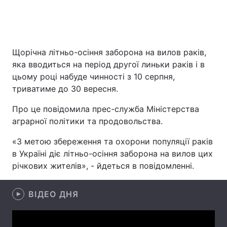
Головна
Війна
Щорічна літньо-осіння заборона на вилов раків,
яка вводиться на період другої линьки раків і в
Україна
Політика
цьому році набуде чинності з 10 серпня,
триватиме до 30 вересня.
Економіка
Світ
Про це повідомила прес-служба Міністерства
Спорт
Наука
аграрної політики та продовольства.
Техно і зв'язок
Лайт
«З метою збереження та охорони популяції раків
в Україні діє літньо-осіння заборона на вилов цих
Зброя
Інциденти
річкових жителів», - йдеться в повідомленні.
Здоров'я
Туризм
ВІДЕО ДНЯ
Цікавинки
Погода
Екологія
Регіони