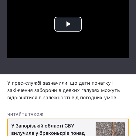
Лонгріди
Відео з Youtube
Статті
Play
Інтерв'ю
Думки
Video
Архів
Вакансії
Контакти
Послуги
У прес-службі зазначили, що дати початку і
закінчення заборони в деяких галузях можуть
відрізнятися в залежності від погодних умов.
ЧИТАЙТЕ ТАКОЖ
У Запорізькій області СБУ
вилучила у браконьєрів понад