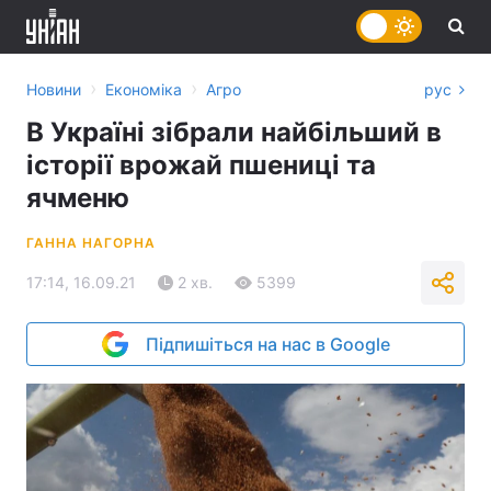
›
›
Новини
Економіка
Агро
рус
В Україні зібрали найбільший в
історії врожай пшениці та
ячменю
ГАННА НАГОРНА
17:14, 16.09.21
2 хв.
5399
Підпишіться на нас в Google