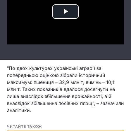
Лонгріди
Play
Відео з Youtube
Статті
Video
Інтерв'ю
Думки
Архів
Вакансії
Контакти
"По двох культурах українські аграрії за
попередньою оцінкою зібрали історичний
Послуги
максимум: пшениця – 32,9 млн т, ячмінь – 10,1
млн т. Таких показників вдалося досягнути не
лише внаслідок збільшення врожайності, а й
внаслідок збільшення посівних площ", – зазначили
аналітики.
ЧИТАЙТЕ ТАКОЖ