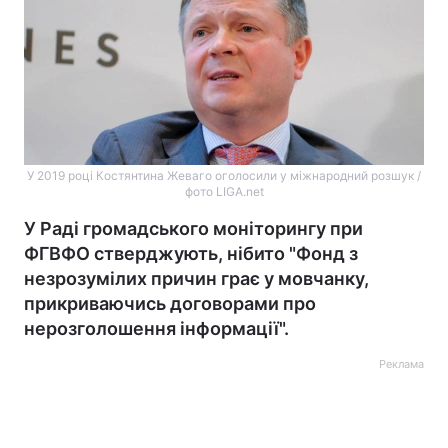
У 2019 році Костянтина Жеваго оголосили у міжнародний розшук /
фото LIGA.net
У Раді громадського моніторингу при
ФГВФО стверджують, нібито "Фонд з
незрозумілих причин грає у мовчанку,
прикриваючись договорами про
нерозголошення інформації".
Реклама