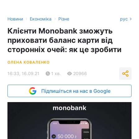
›
›
Новини
Економіка
Різне
рус
Клієнти Monobank зможуть
приховати баланс карти від
сторонніх очей: як це зробити
ОЛЕНА КОВАЛЕНКО
16:33, 16.09.21
1 хв.
20966
Підпишіться на нас в Google