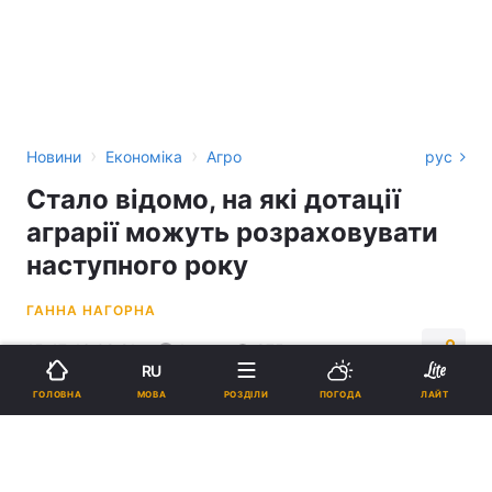
›
›
Новини
Економіка
Агро
рус
Стало відомо, на які дотації
аграрії можуть розраховувати
наступного року
ГАННА НАГОРНА
15:47, 16.09.21
1 хв.
875
RU
МОВА
ГОЛОВНА
РОЗДІЛИ
ПОГОДА
ЛАЙТ
Підпишіться на нас в Google