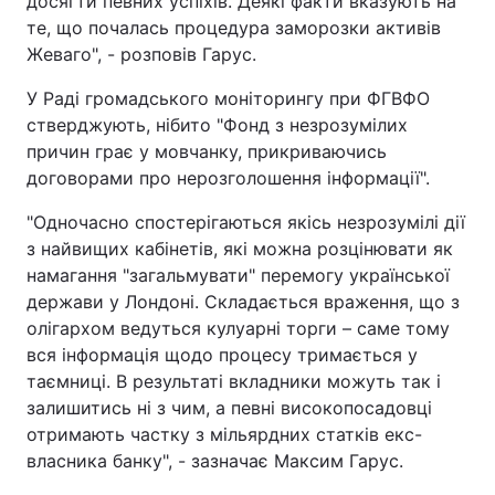
досягти певних успіхів. Деякі факти вказують на
те, що почалась процедура заморозки активів
Жеваго", - розповів Гарус.
У Раді громадського моніторингу при ФГВФО
стверджують, нібито "Фонд з незрозумілих
причин грає у мовчанку, прикриваючись
договорами про нерозголошення інформації".
"Одночасно спостерігаються якісь незрозумілі дії
з найвищих кабінетів, які можна розцінювати як
намагання "загальмувати" перемогу української
держави у Лондоні. Складається враження, що з
олігархом ведуться кулуарні торги – саме тому
вся інформація щодо процесу тримається у
таємниці. В результаті вкладники можуть так і
залишитись ні з чим, а певні високопосадовці
отримають частку з мільярдних статків екс-
власника банку", - зазначає Максим Гарус.