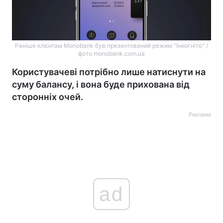
Раніше клієнтам Monobank був презентований режим "Інкогніто" /
фото monobank.com.ua
Користувачеві потрібно лише натиснути на
суму балансу, і вона буде прихована від
сторонніх очей.
Реклама
ad