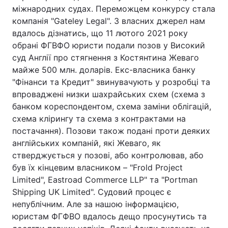
міжнародних судах. Переможцем конкурсу стала
компанія "Gateley Legal". З власних джерел нам
вдалось дізнатись, що 11 лютого 2021 року
обрані ФГВФО юристи подали позов у Високий
суд Англії про стягнення з Костянтина Жеваго
майже 500 млн. доларів. Екс-власника банку
"Фінанси та Кредит" звинувачують у розробці та
впроваджені низки шахрайських схем (схема з
банком кореспондентом, схема заміни облігацій,
схема клірингу та схема з контрактами на
постачання). Позови також подані проти деяких
англійських компаній, які Жеваго, як
стверджується у позові, або контролював, або
був їх кінцевим власником – "Frold Project
Limited", Eastroad Commerce LLP" та "Portman
Shipping UK Limited". Судовий процес є
непублічним. Але за нашою інформацією,
юристам ФГФВО вдалось дещо просунутись та