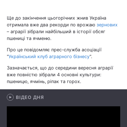
Ще до закінчення цьогорічних жнив Україна
отримала вже два рекорди по врожаю
Головна
Війна
зернових
– аграрії зібрали найбільший в історії обсяг
Україна
Політика
пшениці та ячменю.
Про це повідомляє прес-служба асоціації
Економіка
Світ
"
Український клуб аграрного бізнесу
".
Спорт
Наука
Зазначається, що до середини вересня аграрії
вже повністю зібрали 4 основні культури:
Техно і зв'язок
Лайт
пшеницю, ячмінь, ріпак та горох.
Зброя
Інциденти
ВІДЕО ДНЯ
Здоров'я
Туризм
Цікавинки
Погода
Екологія
Регіони