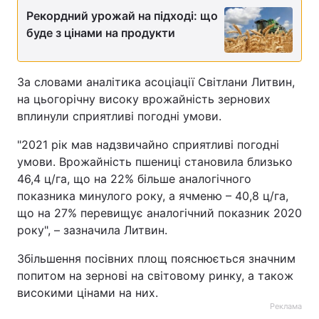
Рекордний урожай на підході: що
Тема оформлення
буде з цінами на продукти
За словами аналітика асоціації Світлани Литвин,
на цьогорічну високу врожайність зернових
вплинули сприятливі погодні умови.
"2021 рік мав надзвичайно сприятливі погодні
умови. Врожайність пшениці становила близько
46,4 ц/га, що на 22% більше аналогічного
показника минулого року, а ячменю – 40,8 ц/га,
що на 27% перевищує аналогічний показник 2020
року", – зазначила Литвин.
Збільшення посівних площ пояснюється значним
попитом на зернові на світовому ринку, а також
високими цінами на них.
Реклама