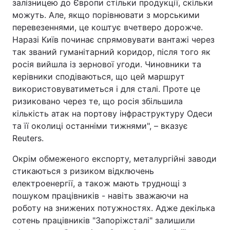
залізницею до Європи стільки продукції, скільки
можуть. Але, якщо порівнювати з морськими
перевезеннями, це коштує вчетверо дорожче.
Наразі Київ починає спрямовувати вантажі через
так званий гуманітарний коридор, після того як
росія вийшла із зернової угоди. Чиновники та
керівники сподіваються, що цей маршрут
використовуватиметься і для сталі. Проте це
ризиковано через те, що росія збільшила
кількість атак на портову інфраструктуру Одеси
та її околиці останніми тижнями", – вказує
Reuters.
Окрім обмеженого експорту, металургійні заводи
стикаються з ризиком відключень
електроенергії, а також мають труднощі з
пошуком працівників - навіть зважаючи на
роботу на знижених потужностях. Адже декілька
сотень працівників "Запоріжсталі" залишили