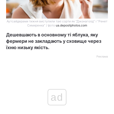
Аутсайдерами тижня виступили такі сорти як “Джонаголд” і “Ренет
Симиренка” / фото
ua.depositphotos.com
Дешевшають в основному ті яблука, яку
фермери не закладають у сховище через
їхню низьку якість.
Реклама
ad