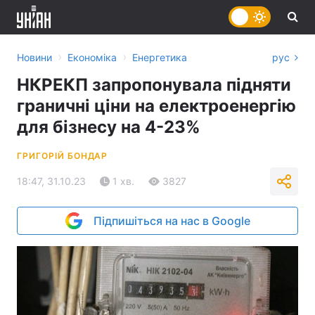
›
›
Новини
Економіка
Енергетика
рус
НКРЕКП запропонувала підняти
граничні ціни на електроенергію
для бізнесу на 4-23%
ГРИГОРІЙ БОНДАР
18:47, 31.10.23
1 хв.
3827
Підпишіться на нас в Google