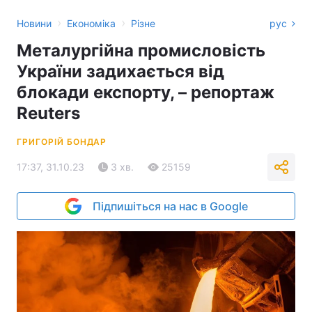
›
›
Новини
Економіка
Різне
рус
Металургійна промисловість
України задихається від
блокади експорту, – репортаж
Reuters
ГРИГОРІЙ БОНДАР
17:37, 31.10.23
3 хв.
25159
Підпишіться на нас в Google