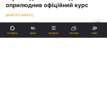
оприлюднив офіційний курс
ДМИТРО ШВАРЦ
17:24, 31.10.23
2 хв.
6221
RU
МОВА
ГОЛОВНА
РОЗДІЛИ
ПОГОДА
ЛАЙТ
Підпишіться на нас в Google
31 жовтня готівковий курс гривні до долара в банках України склав
38 гривень за долар в середньому / фото bank.gov.ua