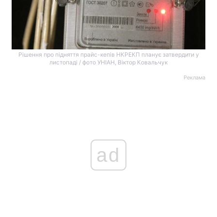
Рішення про підняття прайс-кепів НКРЕКП планує затвердити у
листопаді / фото УНІАН, Віктор Ковальчук
Реклама
ad