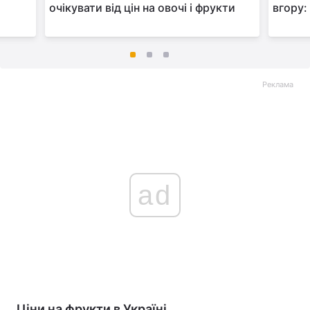
очікувати від цін на овочі і фрукти
вгору:
"
Реклама
ad
Ціни на фрукти в Україні