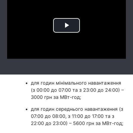
Лонгріди
Відео з Youtube
Статті
Play
Інтерв'ю
Думки
Video
Архів
Вакансії
Контакти
Послуги
для годин мінімального навантаження
(з 00:00 до 07:00 та з 23:00 до 24:00) –
3000 грн за МВт-год;
для годин середнього навантаження (з
07:00 до 08:00, з 11:00 до 17:00 та з
22:00 до 23:00) – 5600 грн за МВт-год;