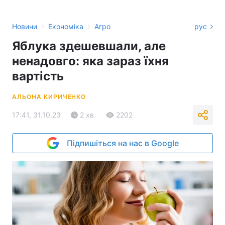
›
›
Новини
Економіка
Агро
рус
Яблука здешевшали, але
ненадовго: яка зараз їхня
вартість
АЛЬОНА КИРИЧЕНКО
17:41, 31.10.23
2 хв.
2202
Підпишіться на нас в Google