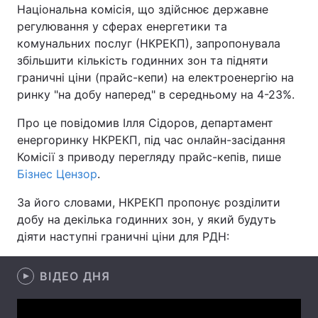
Національна комісія, що здійснює державне
регулювання у сферах енергетики та
комунальних послуг (НКРЕКП), запропонувала
збільшити кількість годинних зон та підняти
Головна
Війна
граничні ціни (прайс-кепи) на електроенергію на
Україна
Політика
ринку "на добу наперед" в середньому на 4-23%.
Про це повідомив Ілля Сідоров, департамент
Економіка
Світ
енергоринку НКРЕКП, під час онлайн-засідання
Спорт
Наука
Комісії з приводу перегляду прайс-кепів, пише
Бізнес Цензор
.
Техно і зв'язок
Лайт
За його словами, НКРЕКП пропонує розділити
Зброя
Інциденти
добу на декілька годинних зон, у який будуть
діяти наступні граничні ціни для РДН:
Здоров'я
Туризм
ВІДЕО ДНЯ
Цікавинки
Погода
Екологія
Регіони