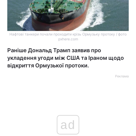
Нафтові танкери почали проходити крізь Ормузьку протоку / фото
pxhere.com
Раніше Дональд Трамп заявив про
укладення угоди між США та Іраном щодо
відкриття Ормузької протоки.
Реклама
ad