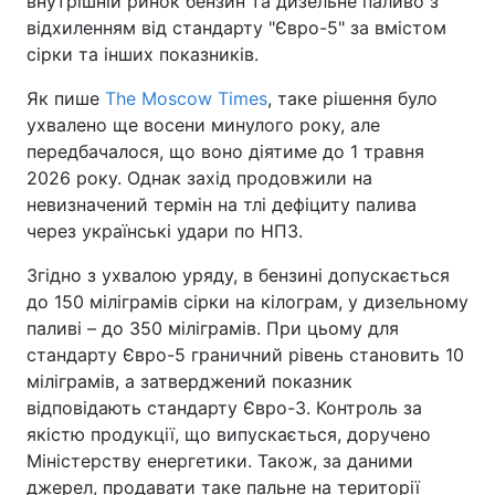
внутрішній ринок бензин та дизельне паливо з
відхиленням від стандарту "Євро-5" за вмістом
сірки та інших показників.
Як пише
The Moscow Times
, таке рішення було
ухвалено ще восени минулого року, але
передбачалося, що воно діятиме до 1 травня
2026 року. Однак захід продовжили на
невизначений термін на тлі дефіциту палива
через українські удари по НПЗ.
Згідно з ухвалою уряду, в бензині допускається
до 150 міліграмів сірки на кілограм, у дизельному
паливі – до 350 міліграмів. При цьому для
стандарту Євро-5 граничний рівень становить 10
міліграмів, а затверджений показник
відповідають стандарту Євро-3. Контроль за
якістю продукції, що випускається, доручено
Міністерству енергетики. Також, за даними
джерел, продавати таке пальне на території