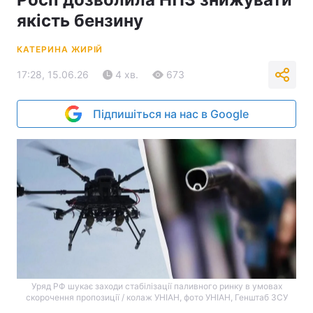
якість бензину
КАТЕРИНА ЖИРІЙ
17:28, 15.06.26
4 хв.
673
Підпишіться на нас в Google
Уряд РФ шукає заходи стабілізації паливного ринку в умовах
скорочення пропозиції / колаж УНІАН, фото УНІАН, Генштаб ЗСУ