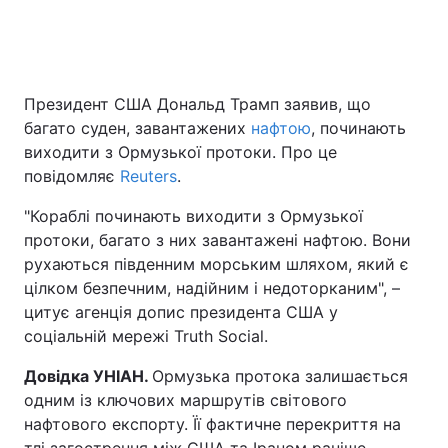
Головна
Війна
Президент США Дональд Трамп заявив, що
багато суден, завантажених
нафтою
, починають
Україна
Політика
виходити з Ормузької протоки. Про це
Економіка
Світ
повідомляє
Reuters
.
"Кораблі починають виходити з Ормузької
Спорт
Наука
протоки, багато з них завантажені нафтою. Вони
Техно і зв'язок
Лайт
рухаються південним морським шляхом, який є
цілком безпечним, надійним і недоторканим", –
Зброя
Інциденти
цитує агенція допис президента США у
соціальній мережі Truth Social.
Здоров'я
Туризм
Довідка УНІАН.
Ормузька протока залишається
Цікавинки
Погода
одним із ключових маршрутів світового
нафтового експорту. Її фактичне перекриття на
Екологія
Регіони