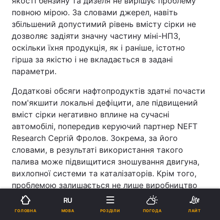
якості бензину та дизеля не вирішує проблему
повною мірою. За словами джерел, навіть
збільшений допустимий рівень вмісту сірки не
дозволяє задіяти значну частину міні-НПЗ,
оскільки їхня продукція, як і раніше, істотно
гірша за якістю і не вкладається в задані
параметри.
Додаткові обсяги нафтопродуктів здатні почасти
пом'якшити локальні дефіцити, але підвищений
вміст сірки негативно вплине на сучасні
автомобілі, попередив керуючий партнер NEFT
Research Сергій Фролов. Зокрема, за його
словами, в результаті використання такого
палива може підвищитися зношування двигуна,
вихлопної системи та каталізаторів. Крім того,
проблемою залишається не лише виробництво
палива, а й його своєчасна доставка до регіонів.
RU
Реклама
МОВА
ГОЛОВНА
РОЗДІЛИ
ПОГОДА
ЛАЙТ