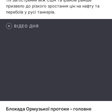
тлі загострення між США та Іраном раніше
призвело до різкого зростання цін на нафту та
Лонгріди
перебоїв у русі танкерів.
Відео з Youtube
Статті
ВІДЕО ДНЯ
Інтерв'ю
Думки
Архів
Вакансії
Контакти
Послуги
Блокада Ормузької протоки – головне