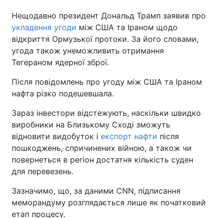
Нещодавно президент Дональд Трамп заявив про
Тема оформлення
укладення угоди
між США та Іраном щодо
відкриття Ормузької протоки. За його словами,
угода також унеможливить отримання
Тегераном ядерної зброї.
Після повідомлень про угоду між США та Іраном
нафта різко подешевшала.
Зараз інвестори відстежують, наскільки швидко
виробники на Близькому Сході зможуть
відновити видобуток і
експорт нафти
після
пошкоджень, спричинених війною, а також чи
повернеться в регіон достатня кількість суден
для перевезень.
Зазначимо, що, за даними CNN, підписання
меморандуму розглядається лише як початковий
етап процесу.