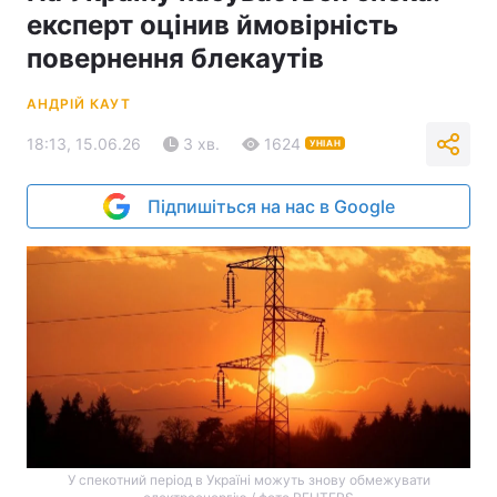
експерт оцінив ймовірність
повернення блекаутів
АНДРІЙ КАУТ
18:13, 15.06.26
3 хв.
1624
УНІАН
Підпишіться на нас в Google
У спекотний період в Україні можуть знову обмежувати