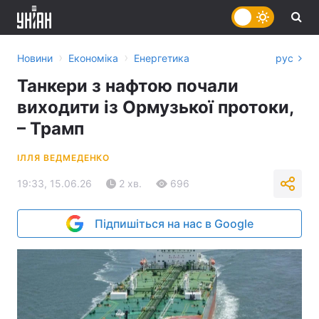
›
›
Новини
Економіка
Енергетика
рус
Танкери з нафтою почали
виходити із Ормузької протоки,
– Трамп
ІЛЛЯ ВЕДМЕДЕНКО
19:33, 15.06.26
2 хв.
696
Підпишіться на нас в Google