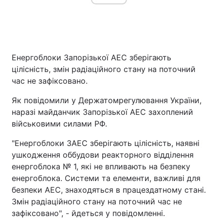
Головна
Війна
Енергоблоки Запорізької АЕС зберігають
Україна
Політика
цілісність, змін радіаційного стану на поточний
час не зафіксовано.
Економіка
Світ
Як повідомили у Держатомрегулювання України,
Спорт
Наука
наразі майданчик Запорізької АЕС захоплений
військовими силами РФ.
Техно і зв'язок
Лайт
"Енергоблоки ЗАЕС зберігають цілісність, наявні
Зброя
Інциденти
ушкодження оббудови реакторного відділення
енергоблока № 1, які не впливають на безпеку
Здоров'я
Туризм
енергоблока. Системи та елементи, важливі для
безпеки АЕС, знаходяться в працездатному стані.
Цікавинки
Погода
Змін радіаційного стану на поточний час не
зафіксовано", - йдеться у повідомленні.
Екологія
Регіони