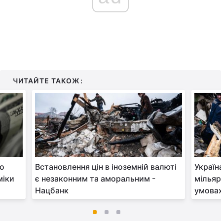
ЧИТАЙТЕ ТАКОЖ:
но
Встановлення цін в іноземній валюті
Україн
міки
є незаконним та аморальним -
мільяр
Нацбанк
умовах