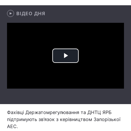
Лонгріди
ВІДЕО ДНЯ
Відео з Youtube
Статті
Інтерв'ю
Думки
Архів
Вакансії
Play
Контакти
Video
Послуги
Фахівці Держатомрегулювання та ДНТЦ ЯРБ
підтримують зв’язок з керівництвом Запорізької
АЕС.