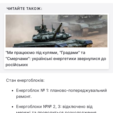
Тема оформлення
ЧИТАЙТЕ ТАКОЖ:
"Ми працюємо під кулями, "Градами" та
"Смерчами": українські енергетики звернулися до
російських
Стан енергоблоків:
Енергоблок № 1: планово-попереджувальний
ремонт.
Енергоблоки №№ 2, 3: відключено від
мережі та проводиться розхолодження