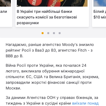
кали
В Україні три найбільші банки
Білий 
скасують комісії за безготівкові
$10 мі
розрахунки
Нагадаємо, раніше агентство Moody's знизило
рейтинг Росії з Baa3 до B3, агентство Fitch - з
ВВВ до B.
Війна Росії проти України, яка почалася 24
лютого, викликала обурення міжнародної
спільноти: ЄС, США та Велика Британія, зокрема,
запровадили жорсткі фінансові санкції проти
Москви.
За даними Агентства ООН у справах біженців, за
тиждень з України в сусідні країни
виїхали понад