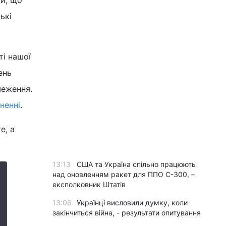
и, що
ькі
ті нашої
ень
меження.
ненні
.
е, а
13:13
США та Україна спільно працюють
над оновленням ракет для ППО С-300, –
експолковник Штатів
13:06
Українці висловили думку, коли
закінчиться війна, - результати опитування