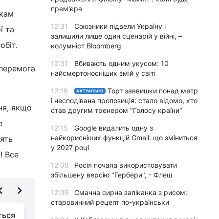
прем'єра
икам
12:31
Союзники підвели Україну і
ї та
залишили лише один сценарій у війні, –
обіт.
колумніст Bloomberg
12:31
Вбивають одним укусом: 10
 перемога
найсмертоносніших змій у світі
12:18
Торт заввишки понад метр
АКТУАЛЬНО
і несподівана пропозиція: стало відомо, хто
ня, якщо
став другим тренером "Голосу країни"
е
12:15
Google видалить одну з
найкорисніших функцій Gmail: що зміниться
лять
у 2027 році
! Все
12:08
Росія почала використовувати
збільшену версію "Гербери", - Флеш
12:05
Смачна сирна запіканка з рисом:
старовинний рецепт по-українськи
ться
Окупанти атакували