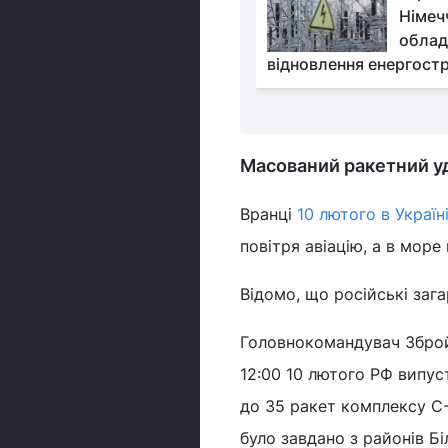
експлуатацію
Німеч
захопленої росіянами
облад
ї АЕС
відновлення енергост
Масований ракетний у
Вранці
10 лютого в Україн
повітря авіацію, а в море 
Відомо, що російські заг
Головнокомандувач Зброй
12:00 10 лютого РФ випуст
до 35 ракет комплексу С
було завдано з районів Б