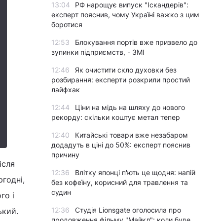
13:04
РФ нарощує випуск "Іскандерів":
експерт пояснив, чому Україні важко з цим
боротися
12:53
Блокування портів вже призвело до
зупинки підприємств, - ЗМІ
12:46
Як очистити скло духовки без
розбирання: експерти розкрили простий
лайфхак
12:44
Ціни на мідь на шляху до нового
рекорду: скільки коштує метал тепер
12:40
Китайські товари вже незабаром
додадуть в ціні до 50%: експерт пояснив
причину
ісля
12:36
Влітку японці п'ють це щодня: напій
годні,
без кофеїну, корисний для травлення та
судин
го і
12:36
Студія Lionsgate оголосила про
ький.
продовження фільму "Майкл": коли буде