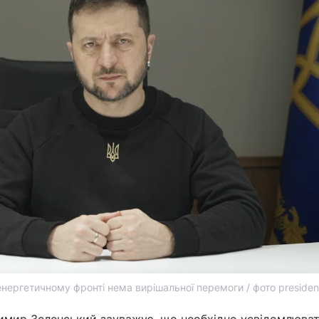
нергетичному фронті нема вирішальної перемоги / фото presiden