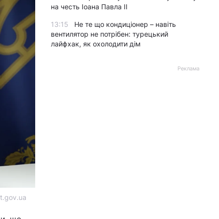
на честь Іоана Павла II
13:15
Не те що кондиціонер – навіть
вентилятор не потрібен: турецький
лайфхак, як охолодити дім
Реклама
t.gov.ua