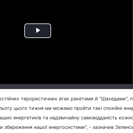
Play
Video
постійних терористичних атак ракетами й "Шахедами", п
ьоту цього тижня ми можемо пройти такі спокійні енер
аших енергетиків та надзвичайну самовідданість кожно
и збереження нашої енергосистеми", - зазначив Зеленс