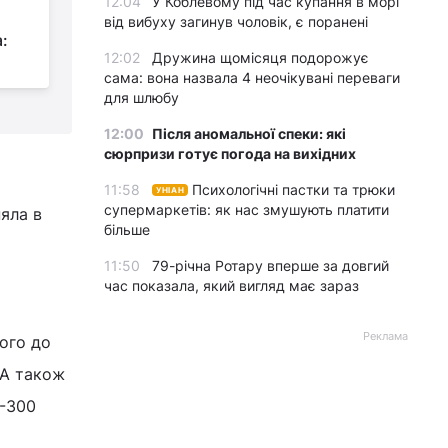
12:04
У Коблевому під час купання в морі
одразу дві українські
від вибуху загинув чоловік, є поранені
:
ТЕС: є серйозні
12:02
Дружина щомісяця подорожує
пошкодження
н
сама: вона назвала 4 неочікувані переваги
для шлюбу
12:00
Після аномальної спеки: які
сюрпризи готує погода на вихідних
11:58
Психологічні пастки та трюки
УНІАН
супермаркетів: як нас змушують платити
няла в
більше
11:50
79-річна Ротару вперше за довгий
час показала, який вигляд має зараз
Реклама
ого до
, А також
С-300