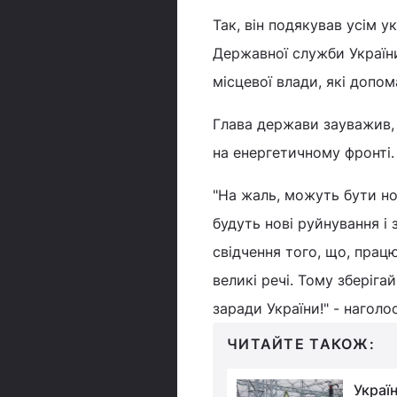
Так, він подякував усім 
Державної служби України
місцевої влади, які допом
Глава держави зауважив,
на енергетичному фронті.
"На жаль, можуть бути но
будуть нові руйнування і 
свідчення того, що, прац
великі речі. Тому зберіг
заради України!" - наголо
ЧИТАЙТЕ ТАКОЖ:
Держатом заборонив
Украї