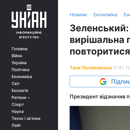
›
›
Новини
Економіка
Ен
Зеленський:
ІНФОРМАЦІЙНЕ
вирішальна 
АГЕНТСТВО
повторитис
Головна
Війна
Україна
Таня Поляковська
21:41, 1
Політика
Економіка
Підпиш
Світ
Екологія
Президент відзначив п
Регіони
Спорт
Наука
Техно і зв'язок
Лайт