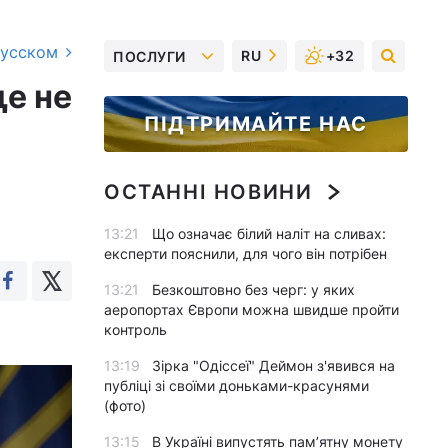
русском
RU
+32
ПОСЛУГИ
ще не
ПІДТРИМАЙТЕ НАС
ОСТАННІ НОВИНИ
13:21
Що означає білий наліт на сливах:
експерти пояснили, для чого він потрібен
13:21
Безкоштовно без черг: у яких
аеропортах Європи можна швидше пройти
контроль
13:19
Зірка "Одіссеї" Деймон з'явився на
публіці зі своїми доньками-красунями
(фото)
13:15
В Україні випустять пам’ятну монету