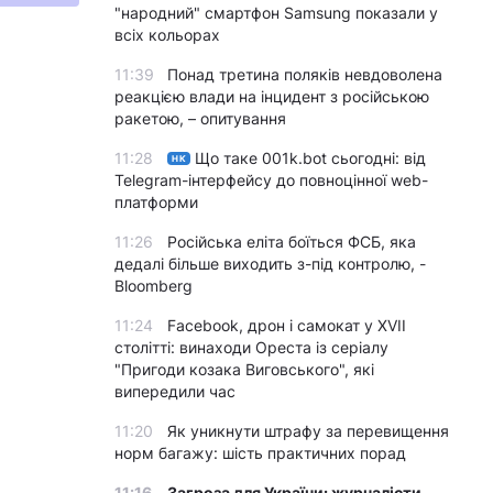
"народний" смартфон Samsung показали у
всіх кольорах
11:39
Понад третина поляків невдоволена
реакцією влади на інцидент з російською
ракетою, – опитування
11:28
Що таке 001k.bot сьогодні: від
НК
Telegram-інтерфейсу до повноцінної web-
платформи
11:26
Російська еліта боїться ФСБ, яка
дедалі більше виходить з-під контролю, -
Bloomberg
11:24
Facebook, дрон і самокат у XVII
столітті: винаходи Ореста із серіалу
"Пригоди козака Виговського", які
випередили час
11:20
Як уникнути штрафу за перевищення
норм багажу: шість практичних порад
11:16
Загроза для України: журналісти