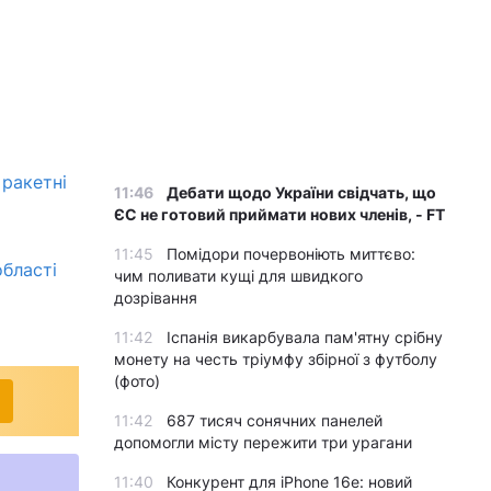
 ракетні
11:46
Дебати щодо України свідчать, що
ЄС не готовий приймати нових членів, - FT
11:45
Помідори почервоніють миттєво:
області
чим поливати кущі для швидкого
дозрівання
11:42
Іспанія викарбувала пам'ятну срібну
монету на честь тріумфу збірної з футболу
(фото)
11:42
687 тисяч сонячних панелей
допомогли місту пережити три урагани
11:40
Конкурент для iPhone 16e: новий