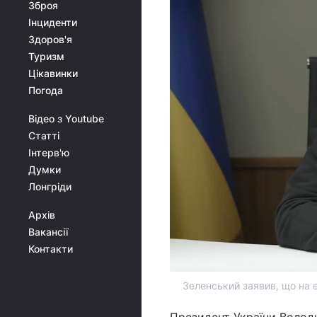
Зброя
Інциденти
Здоров'я
Туризм
Цікавинки
Погода
Відео з Youtube
Статті
Інтерв'ю
Думки
Лонгріди
Архів
Вакансії
Контакти
Зеленський заявив, що на е