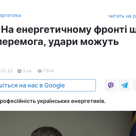
ергетика
читать на 
 На енергетичному фронті 
перемога, удари можуть
я
2.02.23
3 хв.
7354
іться на нас в Google
рофесійність українських енергетиків.