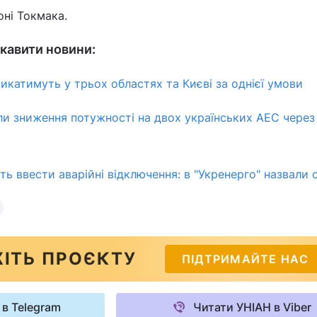
оні Токмака.
кавити новини:
икатимуть у трьох областях та Києві за однієї умови
и зниження потужності на двох українських АЕС через
ть ввести аварійні відключення: в "Укренерго" назвали 
ІТЬ ПРОЄКТУ
ПІДТРИМАЙТЕ НАС
 в Telegram
Читати УНІАН в Viber