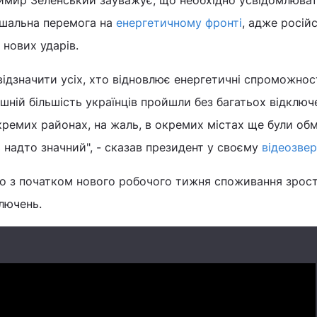
имир Зеленський зауважує, що необхідно усвідомлюват
ішальна перемога на
енергетичному фронті
, адже російс
нових ударів.
відзначити усіх, хто відновлює енергетичні спроможнос
шній більшість українців пройшли без багатьох відключ
кремих районах, на жаль, в окремих містах ще були об
ь надто значний", - сказав президент у своєму
відеозвер
що з початком нового робочого тижня споживання зрост
ключень.