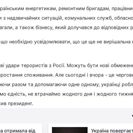
українським енергетикам, ремонтним бригадам, працівн
 з надзвичайних ситуацій, комунальних служб, обласно
агали, а також бізнесу, який долучався до відповідних р
 що необхідно усвідомлювати, що це ще не вирішальна
ві удари терористів з Росії. Можуть бути нові обмежен
зростання споживання. Але сьогодні і вчора - це чергов
юючи разом та допомагаючи одне одному, українці роб
аймо єдність, не втрачаймо жодного дня і жодного тижня
сив президент.
на отримала від
Україна повертає