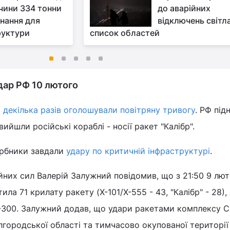
чини 334 тонни
до аварійних
нання для
відключень світла
руктури
список областей
дар РФ 10 лютого
і декілька разів оголошували повітряну тривогу
. РФ під
вийшли російські кораблі - носії ракет "Калібр".
арбники завдали
удару по критичній інфраструктурі
.
них сил Валерій Залужний повідомив, що з 21:50 9 лют
ила 71 крилату ракету (Х-101/Х-555 - 43, "Калібр" - 28)
-300. Залужний додав, що удари ракетами комплексу 
ілгородської області та тимчасово окупованої території