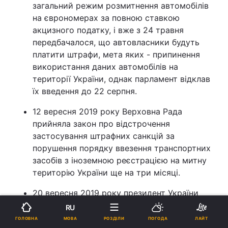
загальний режим розмитнення автомобілів
на єврономерах за повною ставкою
акцизного податку, і вже з 24 травня
передбачалося, що автовласники будуть
платити штрафи, мета яких - припинення
використання даних автомобілів на
території України, однак парламент відклав
їх введення до 22 серпня.
12 вересня 2019 року Верховна Рада
прийняла закон про відстрочення
застосування штрафних санкцій за
порушення порядку ввезення транспортних
засобів з іноземною реєстрацією на митну
територію України ще на три місяці.
20 вересня 2019 року президент України
Володимир Зеленський підписав
закон про
RU
відтермінування
на три місяці застосування
МОВА
ГОЛОВНА
РОЗДІЛИ
ПОГОДА
ЛАЙТ