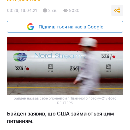
03:26, 16.04.21
2 хв.
9030
Підпишіться на нас в Google
Байден назвав себе опонентом "Північного потоку-2" / фото
REUTERS
Байден заявив, що США займаються цим
питанням.