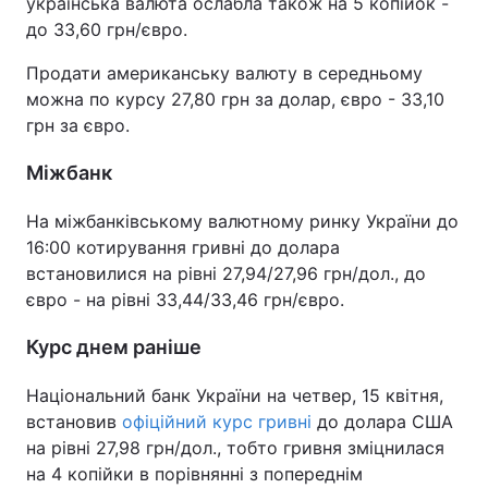
українська валюта ослабла також на 5 копійок -
до 33,60 грн/євро.
Продати американську валюту в середньому
можна по курсу 27,80 грн за долар, євро - 33,10
грн за євро.
Міжбанк
На міжбанківському валютному ринку України до
16:00 котирування гривні до долара
встановилися на рівні 27,94/27,96 грн/дол., до
євро - на рівні 33,44/33,46 грн/євро.
Курс днем раніше
Національний банк України на четвер, 15 квітня,
встановив
офіційний курс гривні
до долара США
на рівні 27,98 грн/дол., тобто гривня зміцнилася
на 4 копійки в порівнянні з попереднім