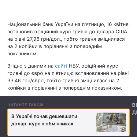
Національний банк України на п'ятницю, 16 квітня,
Головна
Війна
встановив офіційний курс гривні до долара США
на рівні 27,96 грн/дол., тобто гривня зміцнилася
Україна
Політика
на 2 копійки в порівнянні з попереднім
показником.
Економіка
Світ
Згідно з даними на
сайті
НБУ, офіційний курс
Спорт
Наука
гривні до євро на п'ятницю встановлений на рівні
33,46 грн/євро, тобто гривня зміцнилася на 2
Техно і зв'язок
Лайт
копійки в порівнянні з попереднім показником.
Зброя
Інциденти
В
ЧИТАЙТЕ ТАКОЖ
Здоров'я
Туризм
Д
В Україні почав дешевшати
Цікавинки
Погода
долар: курс в обмінниках
Екологія
Регіони