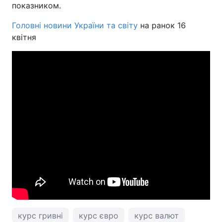
показником.
Головні новини України та світу
на ранок 16
квітня
курс гривні
курс євро
курс валют