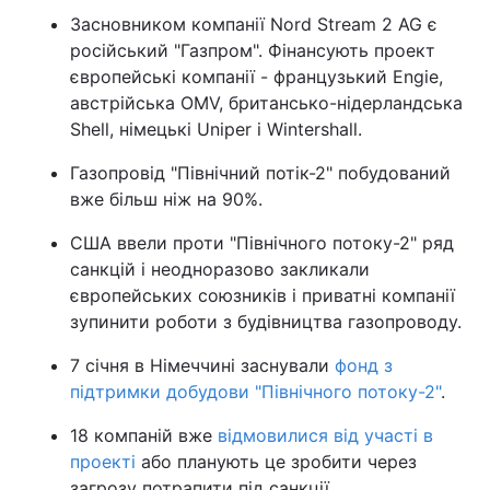
Засновником компанії Nord Stream 2 AG є
російський "Газпром". Фінансують проект
європейські компанії - французький Engie,
австрійська OMV, британсько-нідерландська
Shell, німецькі Uniper і Wintershall.
Газопровід "Північний потік-2" побудований
вже більш ніж на 90%.
США ввели проти "Північного потоку-2" ряд
санкцій і неодноразово закликали
європейських союзників і приватні компанії
зупинити роботи з будівництва газопроводу.
7 січня в Німеччині заснували
фонд з
підтримки добудови "Північного потоку-2"
.
18 компаній вже
відмовилися від участі в
проекті
або планують це зробити через
загрозу потрапити під санкції.