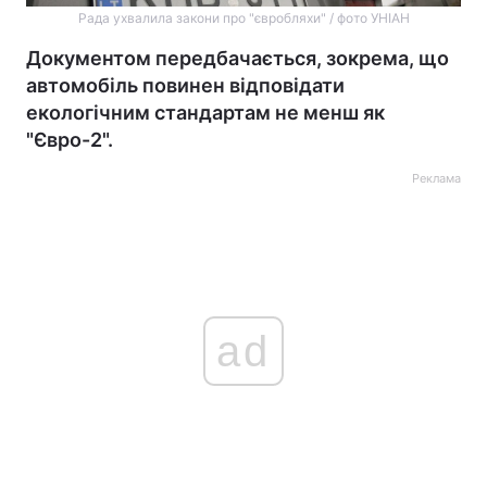
Рада ухвалила закони про "євробляхи" / фото УНІАН
Документом передбачається, зокрема, що
автомобіль повинен відповідати
екологічним стандартам не менш як
"Євро-2".
Реклама
ad