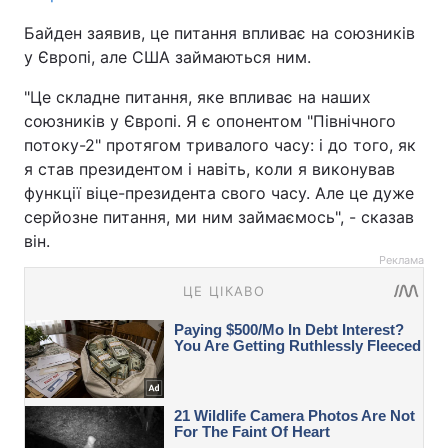
Байден заявив, це питання впливає на союзників
у Європі, але США займаються ним.
"Це складне питання, яке впливає на наших
союзників у Європі. Я є опонентом "Північного
потоку-2" протягом тривалого часу: і до того, як
я став президентом і навіть, коли я виконував
функції віце-президента свого часу. Але це дуже
серйозне питання, ми ним займаємось", - сказав
він.
Реклама