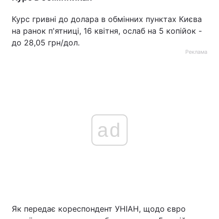
Тема оформлення
Курс гривні до долара в обмінних пунктах Києва
на ранок п'ятниці, 16 квітня, ослаб на 5 копійок -
до 28,05 грн/дол.
Реклама
ad
Як передає кореспондент УНІАН, щодо євро