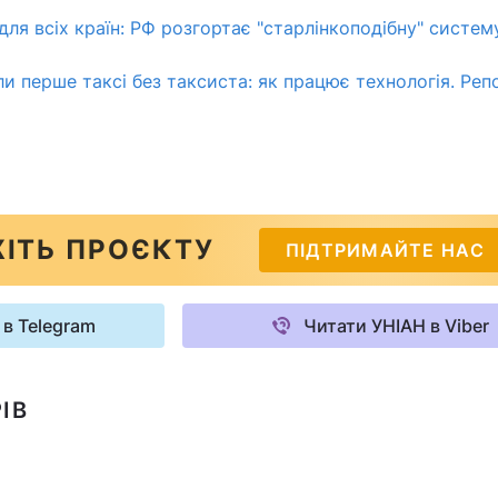
для всіх країн: РФ розгортає "старлінкоподібну" систему
ли перше таксі без таксиста: як працює технологія. Ре
ІТЬ ПРОЄКТУ
ПІДТРИМАЙТЕ НАС
 в Telegram
Читати УНІАН в Viber
ІВ