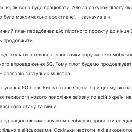
ання, як воно буде працювати. Але за рахунок пілоту як
о було максимально ефективне", - зазначив він.
инний план передбачає дію пілотного проєкту до кінця
ть продовжити.
ідготувати з технологічної точки зору мережі мобільн
ьного впровадження 5G. Тому пілот будемо продовжуват
 - розповів заступник міністра.
тування 5G після Києва стане Одеса. При цьому він на
 технології нового покоління звʼязку по всій Україні н
воєнного стану та війни.
ред національним запуском необхідно провести спеціа
спільно з військовими. Оскільки частоти, які використ