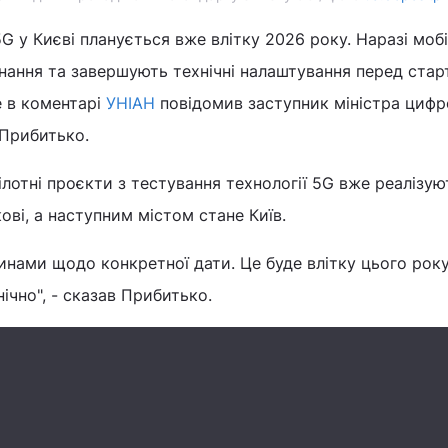
G у Києві планується вже влітку 2026 року. Наразі мобі
нання та завершують технічні налаштування перед ста
е в коментарі
УНІАН
повідомив заступник міністра цифр
 Прибитько.
ілотні проєкти з тестування технології 5G вже реалізую
ові, а наступним містом стане Київ.
нами щодо конкретної дати. Це буде влітку цього року
ічно", - сказав Прибитько.