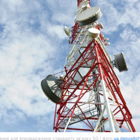
ння для впровадження стандарту зв'язку 5G / фото
ua.depositp