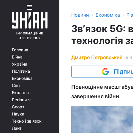
›
›
Новини
Економіка
Рі
Звʼязок 5G: 
ІНФОРМАЦІЙНЕ
технологія з
АГЕНТСТВО
Головна
Дмитро Петровський
Війна
19:4
Україна
Підпиш
Політика
Економіка
Світ
Повноцінне масштабува
Екологія
завершення війни.
Регіони
Спорт
Наука
Техно і зв'язок
Лайт