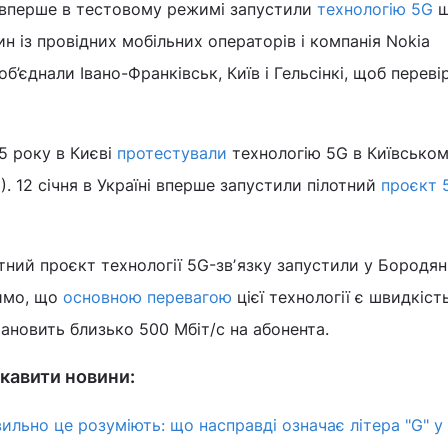
і вперше в тестовому режимі запустили
технологію 5G
щ
ин із провідних мобільних операторів і компанія Nokia
об’єднали Івано-Франківськ, Київ і Гельсінкі, щоб переві
5 року в Києві
протестували
технологію 5G в Київсько
І). 12 січня в Україні вперше запустили пілотний
проєкт 
отний проєкт технології 5G-звʼязку запустили у Бородян
чимо, що
основною перевагою
цієї технології є швидкіст
ановить близько 500 Мбіт/с на абонента.
кавити новини:
ильно це розуміють: що насправді означає літера "G" у 