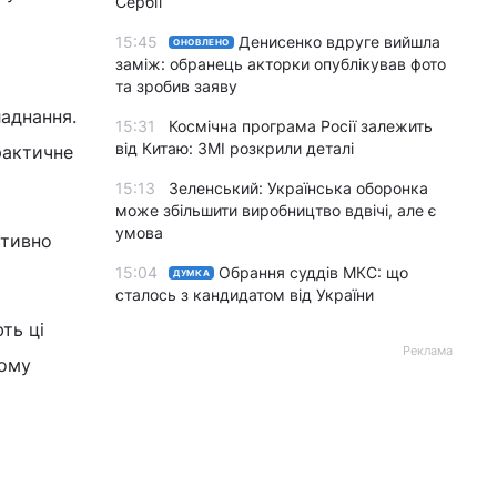
Сербії
15:45
Денисенко вдруге вийшла
ОНОВЛЕНО
заміж: обранець акторки опублікував фото
та зробив заяву
ладнання.
15:31
Космічна програма Росії залежить
від Китаю: ЗМІ розкрили деталі
рактичне
15:13
Зеленський: Українська оборонка
може збільшити виробництво вдвічі, але є
умова
ктивно
15:04
Обрання суддів МКС: що
ДУМКА
сталось з кандидатом від України
ть ці
Реклама
Тому