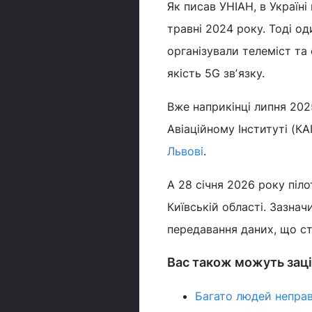
Як писав УНІАН, в Україн
травні 2024 року. Тоді од
організували телеміст та 
якість 5G звʼязку.
Вже наприкінці липня 202
Авіаційному Інституті (КА
Львові
.
А 28 січня 2026 року піл
Київській області. Зазна
передавання даних, що ст
Вас також можуть заці
Багато людей неправ