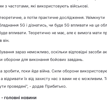
и з частотами, які використовують військові.
теоретичне, а потім практичне дослідження. Увімкнути
бладнання 5G і дізнатись, чи буде 5G впливати на це об
буде впливати. Теоретично не має, але є вимога мати п
в він.
бування зараз неможливо, оскільки відповідні засоби а
и оборони для виконання бойових завдань.
а зробити, поки йде війна. Сили оборони використовую
 а відривати їх від захисту нас з вами не є можливим. 
ти проведені", - додав Прибитько.
 - головні новини