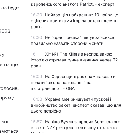
європейського аналога Patriot, - експерт
раз буде
16:30
Найкращі з найкращих: 10 найвище
оцінених критиками ігор за останні десять
років
 2026
16:30
Не "орел і решка": як українською
правильно назвати сторони монети
16:11
Хіт №1 The Killers з несподіваною
их
історією отримав гучне визнання через 22
и на ще
роки
16:09
На Херсонщині росіянам наказали
почати "вільне полювання" на
голосив,
автотранспорт, - ОВА
апряму
16:03
Україна має знищувати пускові і
виробництво ракет: експерт сказав, що для
цього потрібно
льні
15:57
Навіщо Вучич запросив Зеленського
в гості: NZZ розкрив приховану стратегію
овуються