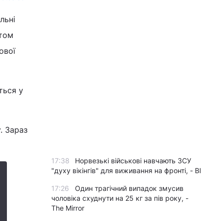
льні
ртом
ової
ться у
. Зараз
17:38
Норвезькі військові навчають ЗСУ
"духу вікінгів" для виживання на фронті, - BI
17:26
Один трагічний випадок змусив
чоловіка схуднути на 25 кг за пів року, -
The Mirror