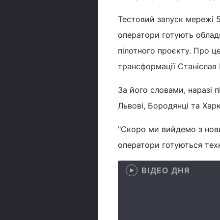
Тестовий запуск мережі 5
оператори готують облад
пілотного проєкту. Про ц
трансформації Станіслав
За його словами, наразі п
Львові, Бородянці та Харк
"Скоро ми вийдемо з нови
оператори готуються техн
ВІДЕО ДНЯ