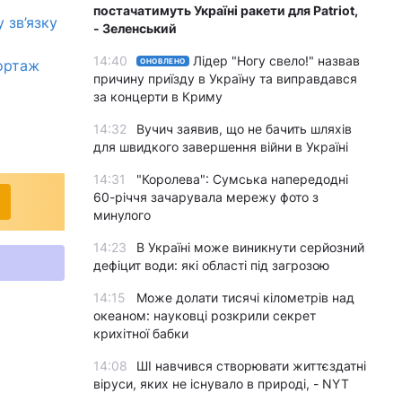
постачатимуть Україні ракети для Patriot,
 зв’язку
- Зеленський
14:40
Лідер "Ногу свело!" назвав
портаж
ОНОВЛЕНО
причину приїзду в Україну та виправдався
за концерти в Криму
14:32
Вучич заявив, що не бачить шляхів
для швидкого завершення війни в Україні
14:31
"Королева": Сумська напередодні
60-річчя зачарувала мережу фото з
минулого
14:23
В Україні може виникнути серйозний
дефіцит води: які області під загрозою
14:15
Може долати тисячі кілометрів над
океаном: науковці розкрили секрет
крихітної бабки
14:08
ШІ навчився створювати життєздатні
віруси, яких не існувало в природі, - NYT