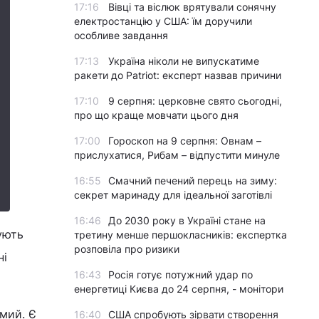
17:16
Вівці та віслюк врятували сонячну
електростанцію у США: їм доручили
особливе завдання
17:13
Україна ніколи не випускатиме
ракети до Patriot: експерт назвав причини
17:10
9 серпня: церковне свято сьогодні,
про що краще мовчати цього дня
17:00
Гороскоп на 9 серпня: Овнам –
прислухатися, Рибам – відпустити минуле
16:55
Смачний печений перець на зиму:
секрет маринаду для ідеальної заготівлі
16:46
До 2030 року в Україні стане на
ують
третину менше першокласників: експертка
розповіла про ризики
ні
16:43
Росія готує потужний удар по
енергетиці Києва до 24 серпня, - монітори
мий. Є
16:40
США спробують зірвати створення