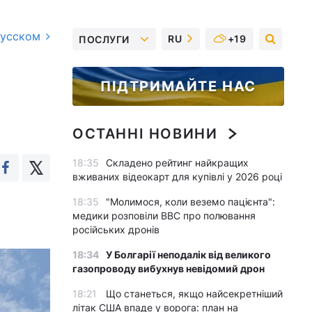
русском
RU
+19
ПОСЛУГИ
ПІДТРИМАЙТЕ НАС
ОСТАННІ НОВИНИ
18:35
Складено рейтинг найкращих
вживаних відеокарт для купівлі у 2026 році
18:35
"Молимося, коли веземо пацієнта":
медики розповіли BBC про полювання
російських дронів
18:34
У Болгарії неподалік від великого
газопроводу вибухнув невідомий дрон
18:21
Що станеться, якщо найсекретніший
літак США впаде у ворога: план на