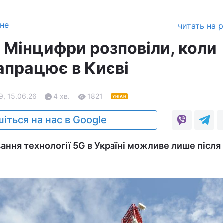
зне
читать на 
в Мінцифри розповіли, коли
апрацює в Києві
9, 15.06.26
4 хв.
1821
УНІАН
іться на нас в Google
ння технології 5G в Україні можливе лише після