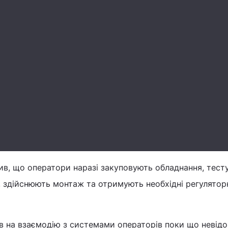
ив, що оператори наразі закуповують обладнання, тест
 здійснюють монтаж та отримують необхідні регулятор
ив на взаємодію з системами операторів поки що невідо