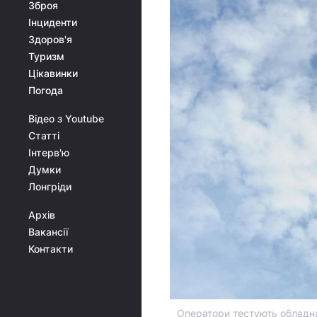
Зброя
Інциденти
Здоров'я
Туризм
Цікавинки
Погода
Відео з Youtube
Статті
Інтерв'ю
Думки
Лонгріди
Архів
Вакансії
Контакти
Оператори тестують обладна