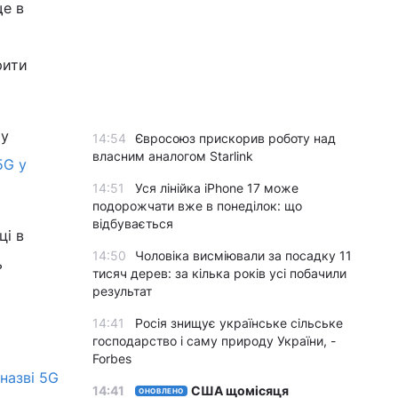
е в
рити
му
14:54
Євросоюз прискорив роботу над
власним аналогом Starlink
5G у
14:51
Уся лінійка iPhone 17 може
подорожчати вже в понеділок: що
відбувається
ці в
14:50
Чоловіка висміювали за посадку 11
ь
тисяч дерев: за кілька років усі побачили
результат
14:41
Росія знищує українське сільське
господарство і саму природу України, -
Forbes
назві 5G
14:41
США щомісяця
ОНОВЛЕНО