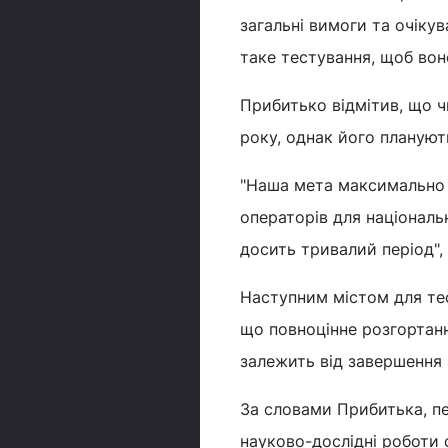
загальні вимоги та очікув
таке тестування, щоб вон
Прибитько відмітив, що ч
року, однак його планую
"Наша мета максимально п
операторів для націонал
досить тривалий період",
Наступним містом для тес
що повноцінне розгортання
залежить від завершення 
За словами Прибитька, пе
науково-дослідні роботи 