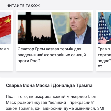
ЧИТАЙТЕ ТАКОЖ:
Трамп
Сенатор Грем назвав термін для
Трамп 
введення найжорстокіших санкцій
торгов
проти Росії
подвої
FT
Сварка Ілона Маска і Дональда Трампа
Після того, як американський мільярдер Ілон
Маск розкритикував "великий і прекрасний"
закон Трампа, їхні відносини дуже змінилися. ЗМІ