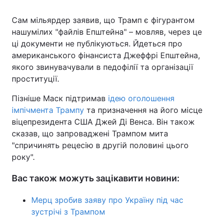
Сам мільярдер заявив, що Трамп є фігурантом
нашумілих "файлів Епштейна" – мовляв, через це
ці документи не публікуються. Йдеться про
американського фінансиста Джеффрі Епштейна,
якого звинувачували в педофілії та організації
проституції.
Пізніше Маск підтримав
ідею оголошення
імпічмента Трампу
та призначення на його місце
віцепрезидента США Джей Ді Венса. Він також
сказав, що запроваджені Трампом мита
"спричинять рецесію в другій половині цього
року".
Вас також можуть зацікавити новини:
Мерц зробив заяву про Україну під час
зустрічі з Трампом