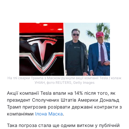
Головна
Війна
Україна
Політика
Економіка
Світ
Спорт
Наука
Техно і зв'язок
Лайт
На тлі сварки Трампа з Маском рухнули акції компанії Tesla / колаж
УНІАН, фото REUTERS, Getty Images
Зброя
Інциденти
Акції компанії Tesla впали на 14% після того, як
президент Сполучених Штатів Америки Дональд
Здоров'я
Туризм
Трамп пригрозив розірвати державні контракти з
компаніями
Цікавинки
Ілона Маска
.
Погода
Така погроза стала ще одним витком у публічній
Екологія
Регіони