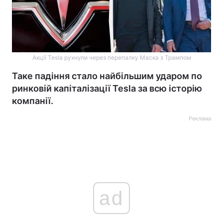
Акції Tesla рухнули через перепалку Маска з Трампом
Таке падіння стало найбільшим ударом по
ринковій капіталізації Tesla за всю історію
компанії.
Реклама
ad