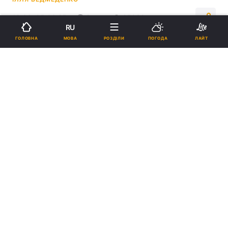
19:36, 05.06.25
2 хв.
25032
RU
МОВА
ГОЛОВНА
РОЗДІЛИ
ПОГОДА
ЛАЙТ
Підпишіться на нас в Google
J-35 оснащуються двома китайськими двигунами нового типу,
наприклад, WS-13E / фото Clash Report
J-35 є новим китайським багатоцільовим
винищувачем п'ятого покоління.