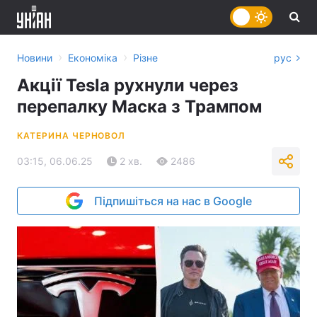
›
›
Новини
Економіка
Різне
рус
Акції Tesla рухнули через
перепалку Маска з Трампом
КАТЕРИНА ЧЕРНОВОЛ
03:15, 06.06.25
2 хв.
2486
Підпишіться на нас в Google