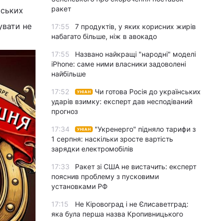
ракет
рських
увати не
17:55
7 продуктів, у яких корисних жирів
набагато більше, ніж в авокадо
17:55
Названо найкращі "народні" моделі
iPhone: саме ними власники задоволені
найбільше
17:52
Чи готова Росія до українських
УНІАН
ударів взимку: експерт дав несподіваний
прогноз
17:34
"Укренерго" підняло тарифи з
УНІАН
1 серпня: наскільки зросте вартість
зарядки електромобілів
17:33
Ракет зі США не вистачить: експерт
пояснив проблему з пусковими
установками РФ
17:15
Не Кіровоград і не Єлисаветград:
яка була перша назва Кропивницького