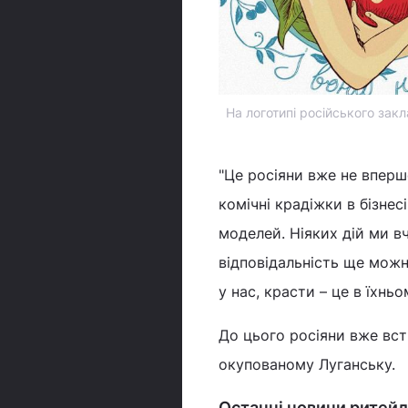
На логотипі російського закл
"Це росіяни вже не вперш
комічні крадіжки в бізнес
моделей. Ніяких дій ми вч
відповідальність ще можна
у нас, красти – це в їхнь
До цього росіяни вже всти
окупованому Луганську.
Останні новини ритейлу