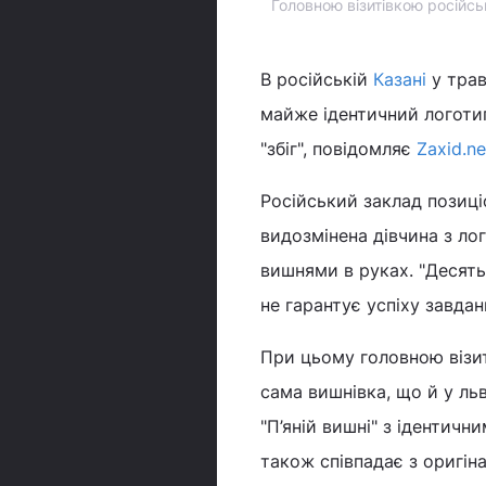
Головною візитівкою російсь
В російській
Казані
у трав
майже ідентичний логотип
"збіг", повідомляє
Zaxid.ne
Російський заклад позиці
видозмінена дівчина з лог
вишнями в руках. "Десять
не гарантує успіху завдан
При цьому головною візит
сама вишнівка, що й у льв
"П’яній вишні" з ідентичн
також співпадає з оригін