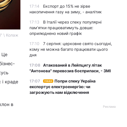
17:14
Експорт до 15% не зірве
накопичення газу на зиму, - аналітик
17:13
В Італії через спеку популярні
пам'ятки працюватимуть довше:
оприлюднено новий графік
і" \ Колаж
17:10
7 серпня: церковне свято сьогодні,
кому не можна багато працювати цього
. Це
дня
бізнес-
17:08
Атакований в Лейпцигу літак
"Антонова" перевозив боєприпаси, - ЗМІ
кусь
17:07
Попри спеку Україна
 і краде
УНІАН
експортує електроенергію: чи
загрожують нам відключення
клон в
Реклама