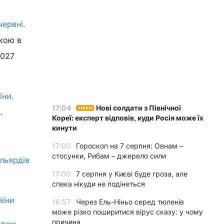
червні.
кою в
2027
їни.
17:04
Нові солдати з Північної
УНІАН
.
Кореї: експерт відповів, куди Росія може їх
кинути
17:00
Гороскоп на 7 серпня: Овнам –
стосунки, Рибам – джерело сили
льярдів
17:00
7 серпня у Києві буде гроза, але
спека нікуди не подінеться
аїни
16:57
Через Ель-Ніньо серед тюленів
може різко поширитися вірус сказу: у чому
причина