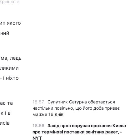
кріншот з
тип якого
иний
ама, ледь
великими
 і ніхто
18:57
Супутник Сатурна обертається
ає та
настільки повільно, що його доба триває
к і в
майже 16 днів
исів
18:56
Захід проігнорував прохання Києва
про термінові поставки зенітних ракет, -
NYT