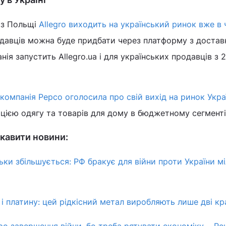
 з Польщі
Allegro виходить на український ринок вже в 
одавців можна буде придбати через платформу з достав
нія запустить Allegro.ua і для українських продавців з 
компанія Pepco оголосила про свій вихід на ринок Укра
цією одягу та товарів для дому в бюджетному сегменті
кавити новини:
ьки збільшується: РФ бракує для війни проти України мі
і платину: цей рідкісний метал виробляють лише дві кр