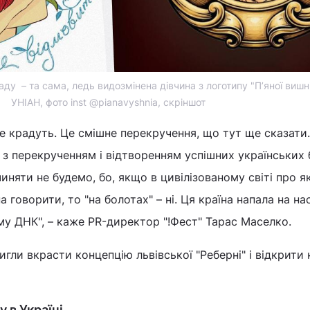
аду – та сама, ледь видозмінена дівчина з логотипу "П’яної вишн
УНІАН, фото inst @pianavyshnia, скріншот
е крадуть. Це смішне перекручення, що тут ще сказати
і з перекрученням і відтворенням успішних українських 
иняти не будемо, бо, якщо в цивілізованому світі про я
 говорити, то "на болотах" – ні. Ця країна напала на нас
ому ДНК", – каже PR-директор "!Фест" Тарас Маселко.
гли вкрасти концепцію львівської "Реберні" і відкрити 
 в Україні