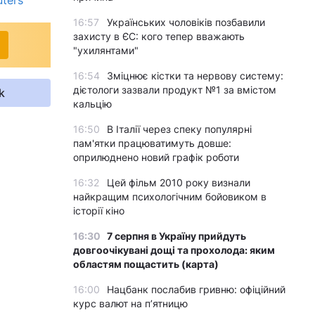
uters
16:57
Українських чоловіків позбавили
захисту в ЄС: кого тепер вважають
"ухилянтами"
16:54
Зміцнює кістки та нервову систему:
дієтологи зазвали продукт №1 за вмістом
k
кальцію
16:50
В Італії через спеку популярні
пам'ятки працюватимуть довше:
оприлюднено новий графік роботи
16:32
Цей фільм 2010 року визнали
найкращим психологічним бойовиком в
історії кіно
16:30
7 серпня в Україну прийдуть
довгоочікувані дощі та прохолода: яким
областям пощастить (карта)
16:00
Нацбанк послабив гривню: офіційний
курс валют на п’ятницю