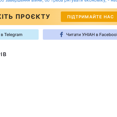
ро завершення війни, бо треба рятувати економіку, - Re
ІТЬ ПРОЄКТУ
ПІДТРИМАЙТЕ НАС
 в Telegram
Читати УНІАН в Faceboo
ІВ