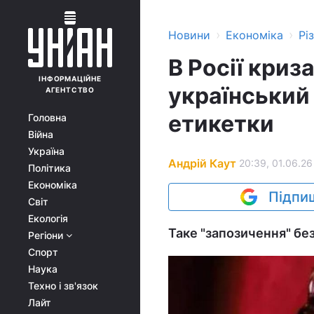
›
›
Новини
Економіка
Рі
В Росії криз
ІНФОРМАЦІЙНЕ
український 
АГЕНТСТВО
етикетки
Головна
Війна
Україна
Андрій Каут
20:39, 01.06.26
Політика
Економіка
Підпиш
Світ
Екологія
Таке "запозичення" бе
Регіони
Спорт
Наука
Техно і зв'язок
Лайт