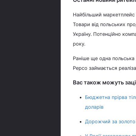
Найбільший маркетплейс
Товари від польських пр
Україну. Потенційно компа
року.
Раніше ще одна польська
Pepco займається реаліза
Вас також можуть заці
Бюджетна прірва тіл
доларів
Дорожчий за золото 