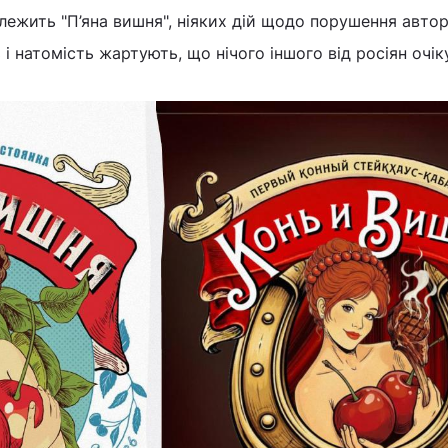
належить "П’яна вишня", ніяких дій щодо порушення авто
і натомість жартують, що нічого іншого від росіян очік