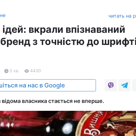
зне
читать на 
а ідей: вкрали впізнаваний
бренд з точністю до шрифті
3 хв.
4430
іться на нас в Google
з відома власника стається не вперше.