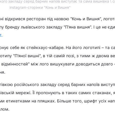
кого закладу серед барних напоїв виступає та сама вишнівка \ с
instagram-сторінки "Конь и Вишня"
ні відкрився ресторан під назвою "Конь и Вишня", лого
у бренду львівського закладу "П’яна вишня". І це не єд
t.
онує себе як стейкхаус-кабаре. На його логотипі – та с
отипу "П’яної вишні", в тій самій позі, з тими ж двома 
 відмінностей" між лого вишукувати доводиться довго –
ня.
івкою російського закладу серед барних напоїв виступ
івській мережі. Її пропонують в таких самих стаканах, я
ими етикетками на пляшках. Більше того, шрифт усіх нап
алом.