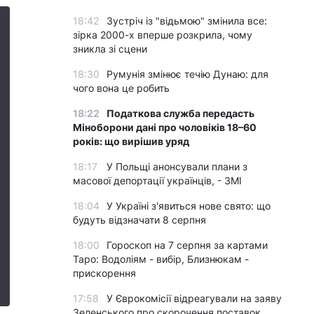
18:42
Зустріч із "відьмою" змінила все:
зірка 2000-х вперше розкрила, чому
зникла зі сцени
18:30
Румунія змінює течію Дунаю: для
чого вона це робить
18:22
Податкова служба передасть
Міноборони дані про чоловіків 18–60
років: що вирішив уряд
18:17
У Польщі анонсували плани з
масової депортації українців, - ЗМІ
18:04
У Україні з'явиться нове свято: що
будуть відзначати 8 серпня
18:00
Гороскоп на 7 серпня за картами
Таро: Водоліям - вибір, Близнюкам -
прискорення
17:58
У Єврокомісії відреагували на заяву
Зеленського про скорочення поставок