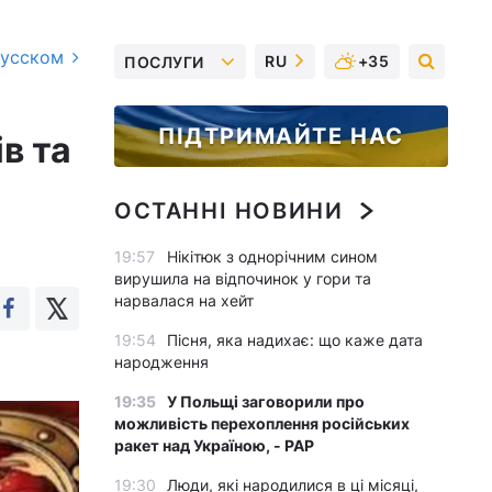
русском
RU
+35
ПОСЛУГИ
ПІДТРИМАЙТЕ НАС
в та
ОСТАННІ НОВИНИ
19:57
Нікітюк з однорічним сином
вирушила на відпочинок у гори та
нарвалася на хейт
19:54
Пісня, яка надихає: що каже дата
народження
19:35
У Польщі заговорили про
можливість перехоплення російських
ракет над Україною, - PAP
19:30
Люди, які народилися в ці місяці,