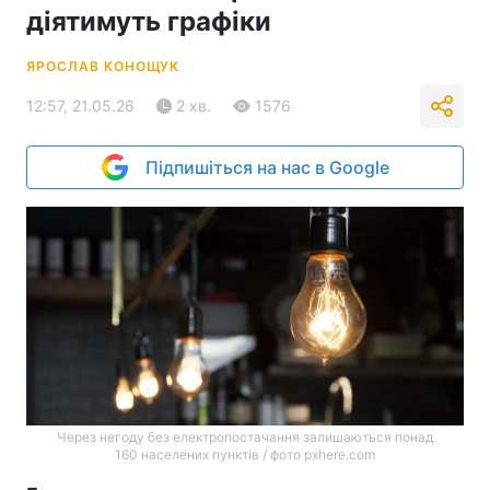
діятимуть графіки
ЯРОСЛАВ КОНОЩУК
12:57, 21.05.26
2 хв.
1576
Підпишіться на нас в Google
Через негоду без електропостачання залишаються понад
160 населених пунктів / фото pxhere.com