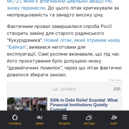
МС-21, який є флагманом цивільної авіації РФ,
знову перенесли
. До цього літак критикували за
неопрацьованість та занадто високу ціну.
Фактичним провал завершилася спроба Росії
створить заміну для старого радянського
"Кукурудзника".
Новий літак, який отримав назву
"‎Байкал"
‎, виявився неготовим для
експлуатації. Самі росіяни визнавали, що під час
його проєктування було допущено низку
"драматичних помилок", через що літак фактично
довелося збирати заново.
Реклама
RU
МОВА
ГОЛОВНА
РОЗДІЛИ
ПОГОДА
ЛАЙТ