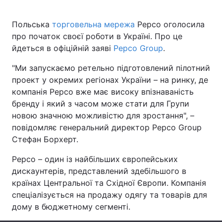
Польська
торговельна мережа
Pepco оголосила
про початок своєї роботи в Україні. Про це
Головна
Війна
йдеться в офіційній заяві
Pepco Group
.
Україна
Політика
"Ми запускаємо ретельно підготовлений пілотний
проект у окремих регіонах України – на ринку, де
Економіка
Світ
компанія Pepco вже має високу впізнаваність
бренду і який з часом може стати для Групи
Спорт
Наука
новою значною можливістю для зростання", –
повідомляє генеральний директор Pepco Group
Техно і зв'язок
Лайт
Стефан Борхерт.
Зброя
Інциденти
Pepco – один із найбільших європейських
дискаунтерів, представлений здебільшого в
Здоров'я
Туризм
країнах Центральної та Східної Європи. Компанія
спеціалізується на продажу одягу та товарів для
Цікавинки
Погода
дому в бюджетному сегменті.
Екологія
Регіони