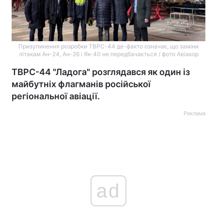
Призупинення розробки ТВРС-44 де-факто означає, що заміни
літакам Ан-24, Ан-26 і Як-40 не передбачається / фото Авіакор
ТВРС-44 "Ладога" розглядався як один із
майбутніх флагманів російської
регіональної авіації.
Реклама
ad