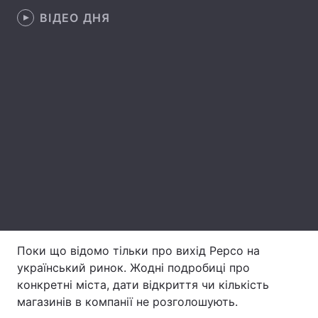
ВІДЕО ДНЯ
Лонгріди
Відео з Youtube
Статті
Інтерв'ю
Думки
Архів
Вакансії
Контакти
Послуги
Поки що відомо тільки про вихід Pepco на
український ринок. Жодні подробиці про
конкретні міста, дати відкриття чи кількість
магазинів в компанії не розголошують.