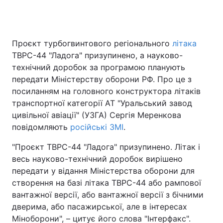
Проєкт турбогвинтового регіонального
літака
ТВРС-44 "Ладога" призупинено, а науково-
технічний доробок за програмою планують
передати Міністерству оборони РФ. Про це з
посиланням на головного конструктора літаків
транспортної категорії АТ "Уральський завод
цивільної авіації" (УЗГА) Сергія Меренкова
повідомляють
російські ЗМІ
.
"Проєкт ТВРС-44 "Ладога" призупинено. Літак і
весь науково-технічний доробок вирішено
передати у відання Міністерства оборони для
створення на базі літака ТВРС-44 або рампової
вантажної версії, або вантажної версії з бічними
дверима, або пасажирської, але в інтересах
Міноборони", – цитує його слова "Інтерфакс".