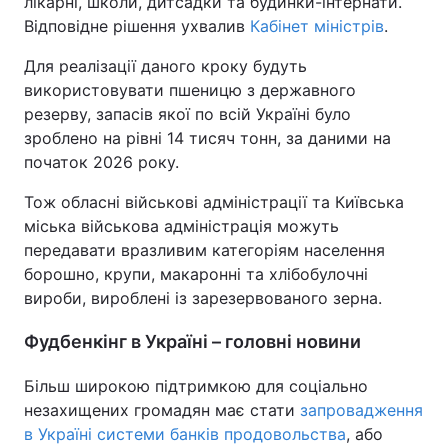
лікарні, школи, дитсадки та будинки-інтернати.
Відповідне рішення ухвалив
Кабінет міністрів
.
Для реалізації даного кроку будуть
використовувати пшеницю з державного
резерву, запасів якої по всій Україні було
зроблено на рівні 14 тисяч тонн, за даними на
початок 2026 року.
Тож обласні військові адміністрації та Київська
міська військова адміністрація можуть
передавати вразливим категоріям населення
борошно, крупи, макаронні та хлібобулочні
вироби, вироблені із зарезервованого зерна.
Фудбенкінг в Україні – головні новини
Більш широкою підтримкою для соціально
незахищених громадян має стати
запровадження
в Україні системи банків продовольства
, або