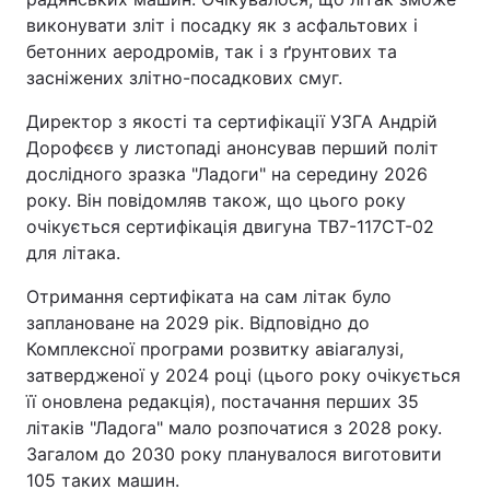
виконувати зліт і посадку як з асфальтових і
бетонних аеродромів, так і з ґрунтових та
засніжених злітно-посадкових смуг.
Директор з якості та сертифікації УЗГА Андрій
Дорофєєв у листопаді анонсував перший політ
дослідного зразка "Ладоги" на середину 2026
року. Він повідомляв також, що цього року
очікується сертифікація двигуна ТВ7-117СТ-02
для літака.
Отримання сертифіката на сам літак було
заплановане на 2029 рік. Відповідно до
Комплексної програми розвитку авіагалузі,
затвердженої у 2024 році (цього року очікується
її оновлена редакція), постачання перших 35
літаків "Ладога" мало розпочатися з 2028 року.
Загалом до 2030 року планувалося виготовити
105 таких машин.