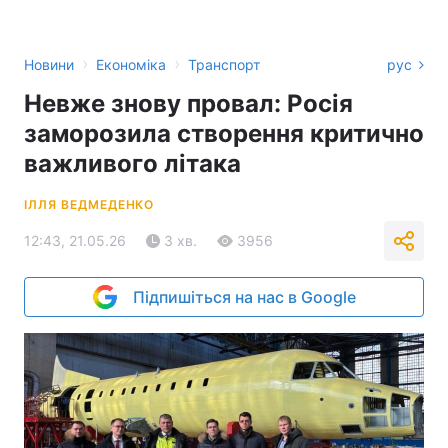
›
›
Новини
Економіка
Транспорт
рус
Невже знову провал: Росія
заморозила створення критично
важливого літака
ІЛЛЯ ВЕДМЕДЕНКО
12:43, 21.05.26
3 хв.
3956
Підпишіться на нас в Google