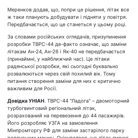
Меренков додав, що, попри це рішення, літак все
ж таки планують добудувати і підняти у повітря.
Передбачається, що це станеться у цьому році.
За словами російських оглядачів, призупинення
розробки ТВРС-44 де-факто означає, що заміни
літакам Ан-24, Ан-26 і Як-40 не передбачається
(принаймні, у найближчий час). Це літаки
радянської розробки, які сьогодні буквально
розвалюються через свій похилий вік. Тому
питання створення заміни для них є критично
важливим для Росії.
Довідка УНІАН
. ТВРС-44 "Ладога" – двомоторний
турбогвинтовий регіональний літак,
розрахований на перевезення до 44 пасажирів.
Його розробляє УЗГА на замовлення
Мінпромторгу РФ для заміни застарілого парку
радянських машин. Очікувалося, що літак зможе