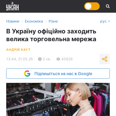
›
›
Новини
Економіка
Різне
рус
В Україну офіційно заходить
велика торговельна мережа
АНДРІЙ КАУТ
13:44, 21.05.26
2 хв.
45826
Підпишіться на нас в Google