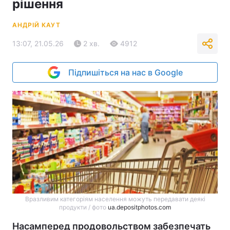
рішення
АНДРІЙ КАУТ
13:07, 21.05.26
2 хв.
4912
Підпишіться на нас в Google
Вразливим категоріям населення можуть передавати деякі
продукти / фото
ua.depositphotos.com
Насамперед продовольством забезпечать