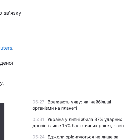
 зв'язку
uters
.
деної
у,
06:27
Вражають уяву: які найбільші
організми на планеті
05:31
Україна у липні збила 87% ударних
дронів і лише 15% балістичних ракет, - звіт
05:24
Бджоли орієнтуються не лише за