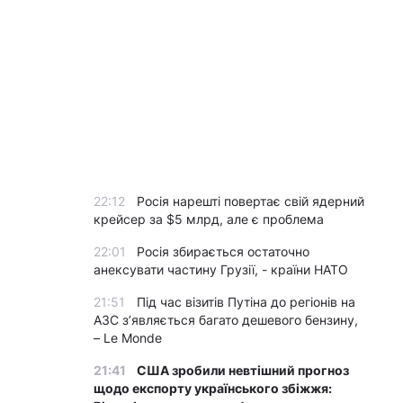
22:12
Росія нарешті повертає свій ядерний
крейсер за $5 млрд, але є проблема
22:01
Росія збирається остаточно
анексувати частину Грузії, - країни НАТО
21:51
Під час візитів Путіна до регіонів на
АЗС з’являється багато дешевого бензину,
– Le Monde
21:41
США зробили невтішний прогноз
щодо експорту українського збіжжя: