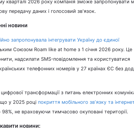
му кварталі 2026 року компанія зможе запропонувати 
ву передачу даних і голосовий зв'язок.
анні новини
ійно запропонувала інтегрувати Україну до єдиної
ким Союзом Roam like at home з 1 січня 2026 року. Це
онити, надсилати SMS-повідомлення та користуватися
країнських телефонних номерів у 27 країнах ЄС без до
а цифрової трансформації з питань електронних комунік
 що у 2025 році
покриття мобільного звʼязку та інтерне
 98%, не враховуючи тимчасово окуповані території.
кавити новини: