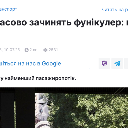
анспорт
читать на 
часово зачинять фунікулер:
6, 10.07.25
2 хв.
2631
іться на нас в Google
ку найменший пасажиропотік.