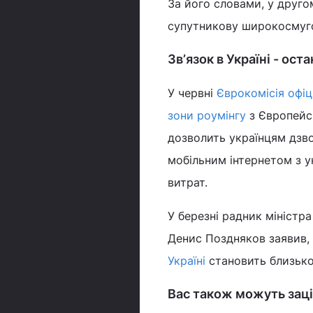
За його словами, у друго
супутникову широкосмуго
Звʼязок в Україні - ост
У червні
Єврокомісія офіц
зони роумінгу
з Європейсь
дозволить українцям дзв
мобільним інтернетом з у
витрат.
У березні радник міністр
Денис Поздняков заявив,
Україні
становить близько
Вас також можуть заці