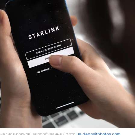
очалися польові випробування / фото
ua.depositphotos.com