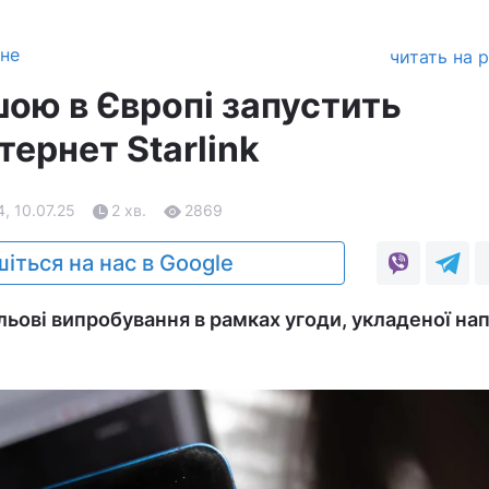
зне
читать на 
шою в Європі запустить
тернет Starlink
4, 10.07.25
2 хв.
2869
іться на нас в Google
льові випробування в рамках угоди, укладеної нап