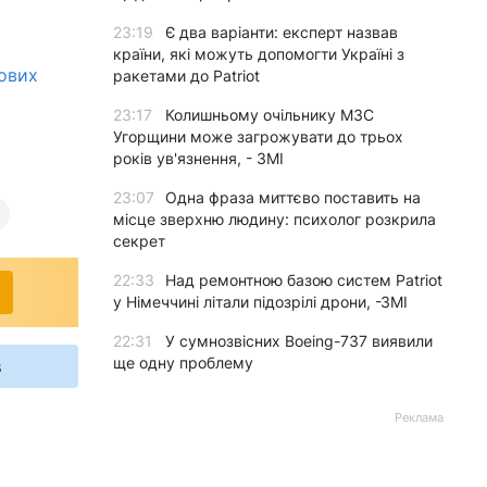
23:19
Є два варіанти: експерт назвав
країни, які можуть допомогти Україні з
нових
ракетами до Patriot
23:17
Колишньому очільнику МЗС
Угорщини може загрожувати до трьох
років ув'язнення, - ЗМІ
23:07
Одна фраза миттєво поставить на
місце зверхню людину: психолог розкрила
секрет
22:33
Над ремонтною базою систем Patriot
у Німеччині літали підозрілі дрони, -ЗМІ
22:31
У сумнозвісних Boeing-737 виявили
ще одну проблему
s
Реклама