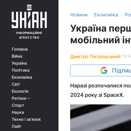
›
›
Новини
Економіка
Рі
Україна пер
ІНФОРМАЦІЙНЕ
мобільний ін
АГЕНТСТВО
Головна
Дмитро Петровський
Війна
13:1
Україна
Підпиш
Політика
Економіка
Світ
Наразі розпочалися по
Екологія
2024 року зі SpaceX.
Регіони
Спорт
Наука
Техно і зв'язок
Лайт