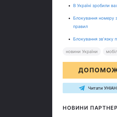
В Україні зробили ва
Блокування номеру з
правил
Блокування звʼязку п
новини України
мобіл
ДОПОМОЖ
Читати УНІАН
НОВИНИ ПАРТНЕР