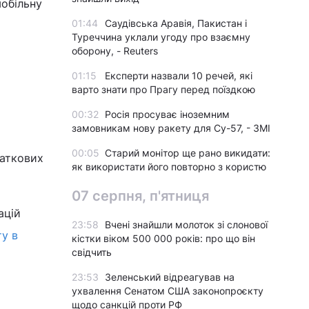
мобільну
01:44
Саудівська Аравія, Пакистан і
Туреччина уклали угоду про взаємну
оборону, - Reuters
01:15
Експерти назвали 10 речей, які
варто знати про Прагу перед поїздкою
00:32
Росія просуває іноземним
замовникам нову ракету для Су-57, - ЗМІ
00:05
Старий монітор ще рано викидати:
даткових
як використати його повторно з користю
07 серпня, п'ятниця
ацій
23:58
Вчені знайшли молоток зі слонової
ту в
кістки віком 500 000 років: про що він
свідчить
23:53
Зеленський відреагував на
ухвалення Сенатом США законопроєкту
щодо санкцій проти РФ