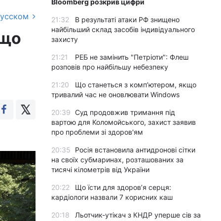
Bloomberg розкрив цифри
русском
21:32
В результаті атаки РФ знищено
найбільший склад засобів індивідуального
 що
захисту
21:21
РЕБ не замінить "Петріоти": Флеш
розповів про найбільшу небезпеку
21:20
Що станеться з комп’ютером, якщо
тривалий час не оновлювати Windows
20:39
Суд продовжив тримання під
вартою для Коломойського, захист заявив
про проблеми зі здоров'ям
20:35
Росія встановила антидронові сітки
на своїх субмаринах, розташованих за
тисячі кілометрів від України
20:22
Що їсти для здоров’я серця:
кардіологи назвали 7 корисних каш
20:18
Льотчик-утікач з КНДР уперше сів за