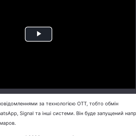
Play
Video
повідомленнями за технологією OTT, тобто обмін
tsApp, Signal та інші системи. Він буде запущений напр
Комаров.