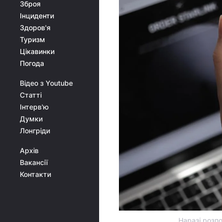
Зброя
Інциденти
Здоров'я
Туризм
Цікавинки
Погода
Відео з Youtube
Статті
Інтерв'ю
Думки
Лонгріди
Архів
Вакансії
Контакти
Наразі розп