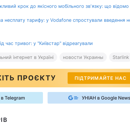
жливий крок до якісного мобільного звʼязку: що відомо
а несплату тарифу: у Vodafone спростували введення 
ід час тривог: у "Київстар" відреагували
ьний інтернет в Україні
новости Украины
Starlink
ІТЬ ПРОЄКТУ
ПІДТРИМАЙТЕ НАС
 в Telegram
УНІАН в Google New
ІВ