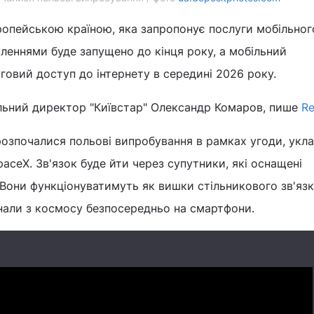
опейською країною, яка запропонує послуги мобільного
мленнями буде запущено до кінця року, а мобільний
овий доступ до інтернету в середині 2026 року.
льний директор "Київстар" Олександр Комаров, пише
Re
розпочалися польові випробування в рамках угоди, укла
paceX. Зв'язок буде йти через супутники, які оснащені
Вони функціонуватимуть як вишки стільникового зв'язк
нали з космосу безпосередньо на смартфони.