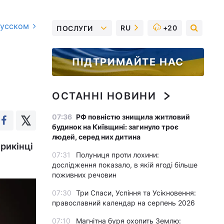
русском
RU
+20
ПОСЛУГИ
ПІДТРИМАЙТЕ НАС
ОСТАННІ НОВИНИ
07:36
РФ повністю знищила житловий
будинок на Київщині: загинуло троє
людей, серед них дитина
рикінці
07:31
Полуниця проти лохини:
дослідження показало, в якій ягоді більше
поживних речовин
07:30
Три Спаси, Успіння та Усікновення:
православний календар на серпень 2026
07:10
Магнітна буря охопить Землю: