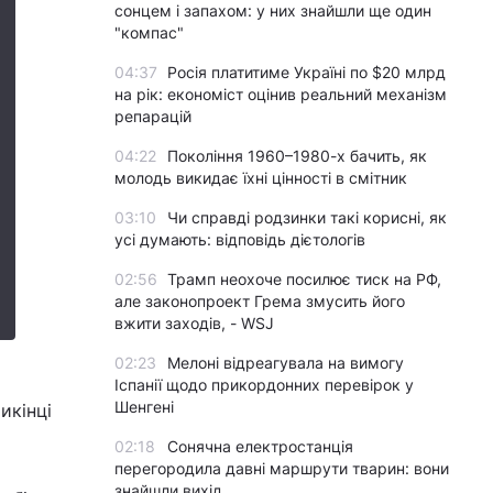
сонцем і запахом: у них знайшли ще один
"компас"
04:37
Росія платитиме Україні по $20 млрд
на рік: економіст оцінив реальний механізм
репарацій
04:22
Покоління 1960–1980-х бачить, як
молодь викидає їхні цінності в смітник
03:10
Чи справді родзинки такі корисні, як
усі думають: відповідь дієтологів
02:56
Трамп неохоче посилює тиск на РФ,
але законопроект Грема змусить його
вжити заходів, - WSJ
02:23
Мелоні відреагувала на вимогу
Іспанії щодо прикордонних перевірок у
Шенгені
икінці
02:18
Сонячна електростанція
перегородила давні маршрути тварин: вони
знайшли вихід