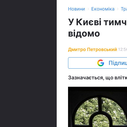
›
›
Новини
Економіка
Тр
У Києві тим
відомо
Дмитро Петровський
12:5
Підпиш
Зазначається, що вліт