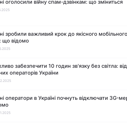
їні оголосили війну спам-дзвінкам: що зміниться
6.2025
їні зробили важливий крок до якісного мобільног
у: що відомо
05.2025
ливо забезпечити 10 годин зв'язку без світла: ві
них операторів України
02.2025
ні оператори в Україні почнуть відключати 3G-ме
омо
01.2025