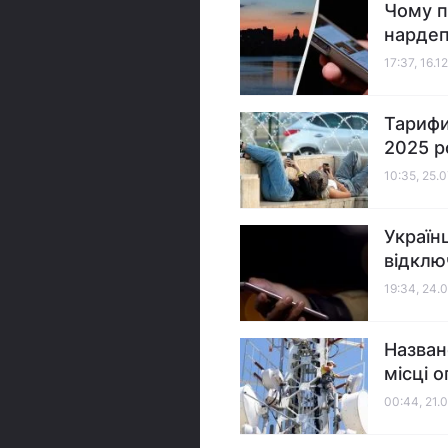
Чому п
нардеп
17:37, 16.1
Тарифи
2025 р
10:35, 25.
Україн
відклю
19:34, 24.
Назван
місці 
00:44, 21.