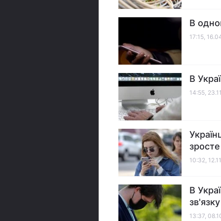
В одно
17:15, 16.
В Укра
14:55, 23.1
Україн
зросте
10:32, 12.1
В Укра
зв'язк
13:37, 08.