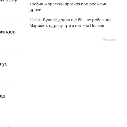
зробив жорсткий прогноз про російські
дрони
10:04
Ryanair додав ще більше рейсів до
Марокко: одразу три з них – із Польщі
явилась
Реклама
ртує
від