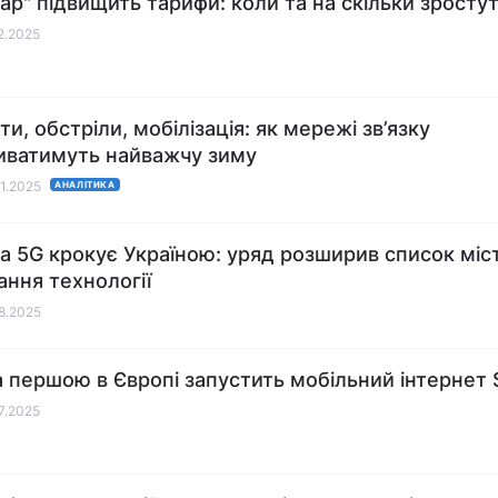
тар" підвищить тарифи: коли та на скільки зростут
12.2025
и, обстріли, мобілізація: як мережі зв’язку
ватимуть найважчу зиму
11.2025
АНАЛІТИКА
 5G крокує Україною: уряд розширив список міс
ання технології
08.2025
а першою в Європі запустить мобільний інтернет S
07.2025