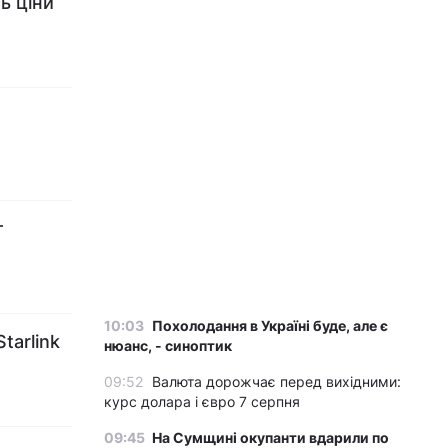
ь ціни
т
10:03
Похолодання в Україні буде, але є
tarlink
нюанс, - синоптик
09:52
Валюта дорожчає перед вихідними:
курс долара і євро 7 серпня
09:45
На Сумщині окупанти вдарили по