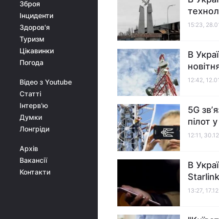
Зброя
технол
Інциденти
15:23, 28.
Здоров'я
Туризм
Цікавинки
В Укра
Погода
новітн
12:42, 12.0
Відео з Youtube
Статті
Інтерв'ю
5G звʼя
Думки
пілот у
Лонгріди
12:11, 30.1
Архів
Вакансії
В Укра
Контакти
Starlin
13:27, 17.1