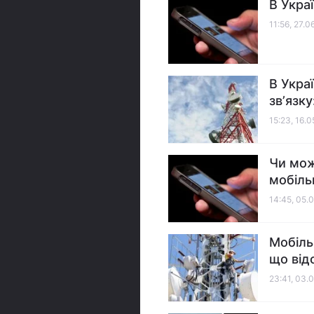
В Укра
11:56, 27.0
В Укра
звʼязк
15:23, 16.
Чи мож
мобіль
14:45, 05.
Мобіль
що від
23:41, 03.