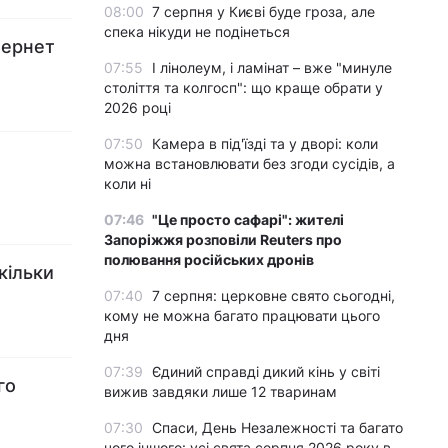
08:00
7 серпня у Києві буде гроза, але
спека нікуди не подінеться
тернет
07:55
І лінолеум, і ламінат – вже "минуле
століття та колгосп": що краще обрати у
2026 році
07:50
Камера в під'їзді та у дворі: коли
можна встановлювати без згоди сусідів, а
коли ні
07:46
"Це просто сафарі": жителі
Запоріжжя розповіли Reuters про
полювання російських дронів
кільки
07:40
7 серпня: церковне свято сьогодні,
кому не можна багато працювати цього
дня
07:39
Єдиний справді дикий кінь у світі
го
вижив завдяки лише 12 тваринам
07:30
Спаси, День Незалежності та багато
чого іншого: усі свята серпня 2026 року в