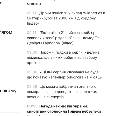
к:
малюка
09:11
Дрони поцілили у склад Wildberries в
Єкатеринбурзі за 2000 км від кордону
(відео)
тягом
09:11
"Люта нічка 2": вийшов трейлер
сиквелу хітової різдвяної екшн-комедії з
Девідом Гарбором (відео)
09:00
Порожні грядки в серпні - велика
помилка: що з ними робити після збору
врожаю
09:00
У ці дні серпня клювання не буде:
що показує календар риболова на місяць
08:59
Що можна забрати з готельного
а якому
номера, а за що доведеться заплатити:
пояснення експертів
08:55
Негода накриє пів України:
синоптики оголосили І рівень небезпеки