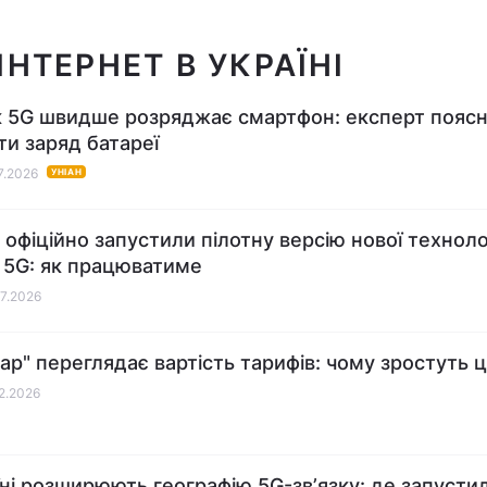
НТЕРНЕТ В УКРАЇНІ
к 5G швидше розряджає смартфон: експерт поясн
ти заряд батареї
07.2026
УНІАН
і офіційно запустили пілотну версію нової техноло
у 5G: як працюватиме
07.2026
тар" переглядає вартість тарифів: чому зростуть ц
02.2026
їні розширюють географію 5G-звʼязку: де запусти