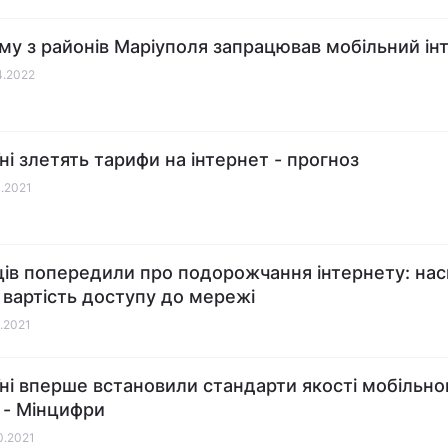
му з районів Маріуполя запрацював мобільний ін
04.2022
їні злетять тарифи на інтернет - прогноз
1.2021
ців попередили про подорожчання інтернету: нас
 вартість доступу до мережі
1.2021
їні вперше встановили стандарти якості мобільно
у - Мінцифри
10.2021