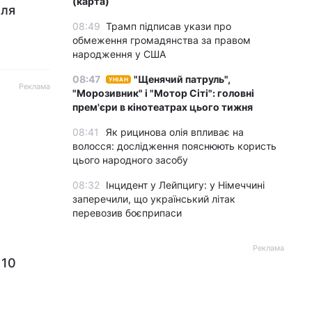
(карта)
для
08:49
Трамп підписав укази про
обмеження громадянства за правом
народження у США
08:47
"Щенячий патруль",
УНІАН
Реклама
"Морозивник" і "Мотор Сіті": головні
прем'єри в кінотеатрах цього тижня
08:41
Як рицинова олія впливає на
волосся: дослідження пояснюють користь
цього народного засобу
08:32
Інцидент у Лейпцигу: у Німеччині
заперечили, що український літак
перевозив боєприпаси
Реклама
 10