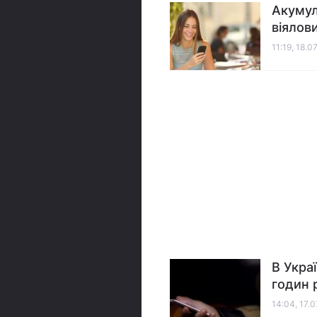
Акумул
віялов
11:19, 18.0
В Укра
годин 
14:04, 17.