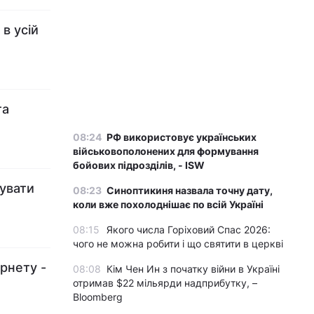
в усій
та
08:24
РФ використовує українських
військовополонених для формування
бойових підрозділів, - ISW
жувати
08:23
Синоптикиня назвала точну дату,
коли вже похолоднішає по всій Україні
08:15
Якого числа Горіховий Спас 2026:
чого не можна робити і що святити в церкві
ернету -
08:08
Кім Чен Ин з початку війни в Україні
отримав $22 мільярди надприбутку, –
Bloomberg