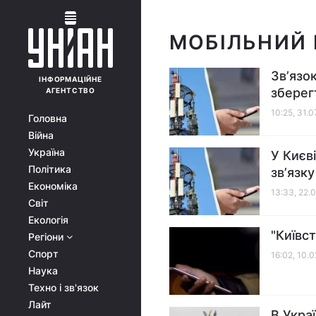
МОБІЛЬНИЙ І
Звʼязо
ІНФОРМАЦІЙНЕ
зберег
АГЕНТСТВО
10:25, 31.
Головна
Війна
Україна
У Києв
Політика
звʼязк
Економіка
13:33, 22.
Світ
Екологія
"Київс
Регіони
Спорт
16:02, 10.
Наука
Техно і зв'язок
Лайт
В Укра