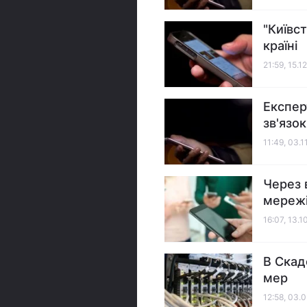
"Київс
країні
21:59, 15.1
Експер
зв'язок
11:49, 03.1
Через 
мережі
16:07, 13.1
В Скад
мер
12:58, 03.