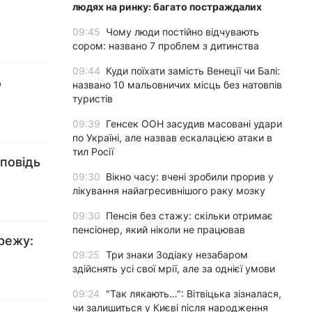
людях на ринку: багато постраждалих
09:45
Чому люди постійно відчувають
сором: названо 7 проблем з дитинства
09:44
Куди поїхати замість Венеції чи Балі:
о
названо 10 мальовничих місць без натовпів
туристів
09:39
Генсек ООН засудив масовані удари
по Україні, але назвав ескалацією атаки в
тил Росії
дповідь
09:30
Вікно часу: вчені зробили прорив у
лікування найагресивнішого раку мозку
09:30
Пенсія без стажу: скільки отримає
пенсіонер, який ніколи не працював
режу:
09:25
Три знаки Зодіаку незабаром
здійснять усі свої мрії, але за однієї умови
09:24
"Так лякають…": Вітвіцька зізналася,
чи залишиться у Києві після народження