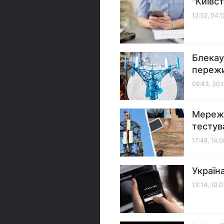
"Київс
12:32, 04.
Блекаут
пережи
09:43, 30.
Мережа
тестув
17:48, 14.
Україн
13:14, 10.