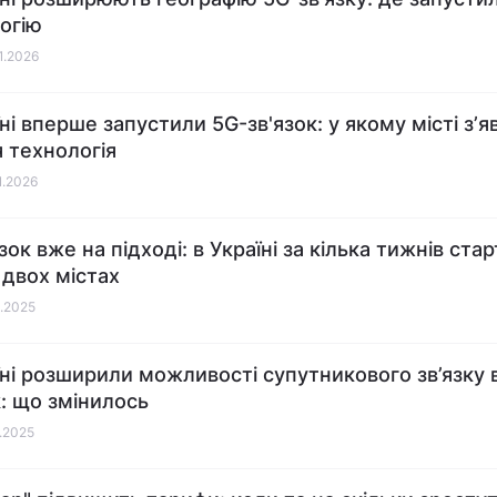
огію
01.2026
їні вперше запустили 5G-зв'язок: у якому місті зʼ
я технологія
1.2026
зок вже на підході: в Україні за кілька тижнів ста
 двох містах
2.2025
їні розширили можливості супутникового зв’язку 
k: що змінилось
2.2025