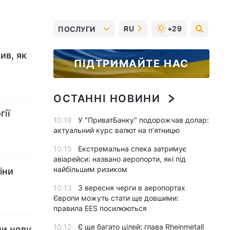
RU
+29
ПОСЛУГИ
ив, як
ПІДТРИМАЙТЕ НАС
ОСТАННІ НОВИНИ
гії
10:18
У "ПриватБанку" подорожчав долар:
актуальний курс валют на п’ятницю
10:15
Екстремальна спека затримує
авіарейси: названо аеропорти, які під
найбільшим ризиком
іни
10:13
З вересня черги в аеропортах
Європи можуть стати ще довшими:
правила EES посилюються
10:12
Є ще багато цілей: глава Rheinmetall
ли нову