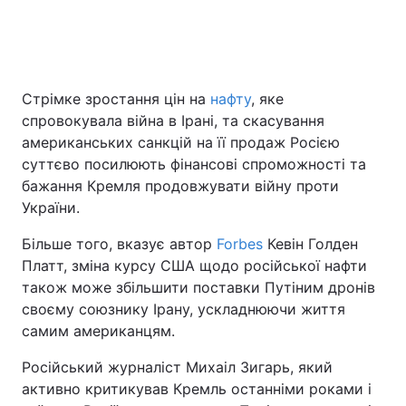
Головна
Війна
Стрімке зростання цін на
нафту
, яке
Україна
Політика
спровокувала війна в Ірані, та скасування
американських санкцій на її продаж Росією
Економіка
Світ
суттєво посилюють фінансові спроможності та
бажання Кремля продовжувати війну проти
Спорт
Наука
України.
Техно і зв'язок
Лайт
Більше того, вказує автор
Forbes
Кевін Голден
Платт, зміна курсу США щодо російської нафти
Зброя
Інциденти
також може збільшити поставки Путіним дронів
своєму союзнику Ірану, ускладнюючи життя
Здоров'я
Туризм
самим американцям.
Цікавинки
Погода
Російський журналіст Михаіл Зигарь, який
активно критикував Кремль останніми роками і
Екологія
Регіони