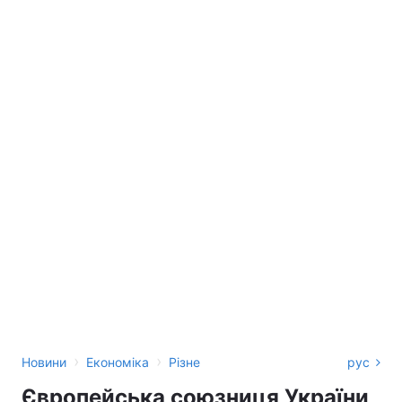
›
›
Новини
Економіка
Різне
рус
Європейська союзниця України