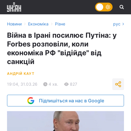
›
›
Новини
Економіка
Різне
рус
Війна в Ірані посилює Путіна: у
Forbes розповіли, коли
економіка РФ "відійде" від
санкцій
АНДРІЙ КАУТ
19:04, 31.03.26
4 хв.
827
Підпишіться на нас в Google