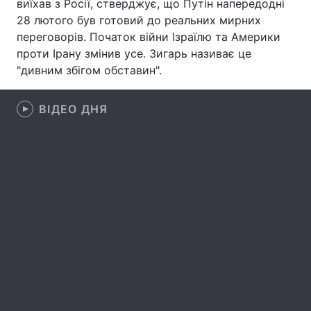
виїхав з Росії, стверджує, що Путін напередодні
28 лютого був готовий до реальних мирних
Лонгріди
переговорів. Початок війни Ізраїлю та Америки
проти Ірану змінив усе. Зигарь називає це
Відео з Youtube
Статті
"дивним збігом обставин".
Інтерв'ю
Думки
ВІДЕО ДНЯ
Архів
Вакансії
Контакти
Послуги