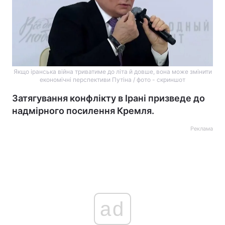
Якщо іранська війна триватиме до літа й довше, вона може змінити
економічні перспективи Путіна / фото - скриншот
Затягування конфлікту в Ірані призведе до
надмірного посилення Кремля.
Реклама
ad