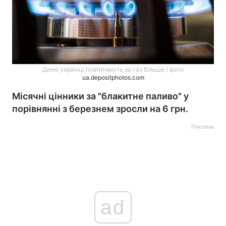
Деякі українці платитимуть за газ більше / фото
ua.depositphotos.com
Місячні цінники за "блакитне паливо" у
порівнянні з березнем зросли на 6 грн.
Реклама
ad