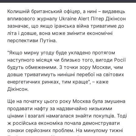
Тема оформлення
Колишній британський офіцер, а нині – видавець
впливового журналу Ukraine Alert Пітер Дікінсон
зазначає, що якщо іранська війна триватиме до
літа і довше, вона може змінити економічні
перспективи Путіна.
"Якщо мирну угоду буде укладено протягом
наступного місяця чи близько того, вигоди Росії
будуть обмеженими. З точки зору Москви, чим
довше триватимуть нинішні перебої на світових
енергетичних ринках, тим краще", – каже
Дікінсон.
Ще на початку цього року Москва була змушена
продавати нафту за надзвичайно низькими
цінами і взагалі намагалася знайти покупців. Тоді
ж російська економіка почала демонструвати
ознаки серйозних проблем. На минулому тижні