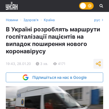
›
›
Новини
Здоров'я
Країна
рус
В Україні розроблять маршрути
госпіталізації пацієнтів на
випадок поширення нового
коронавірусу
19:43, 28.01.20
3 хв.
4171
Підпишіться на нас в Google