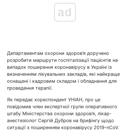
ad
Головна
Війна
Україна
Політика
Економіка
Світ
Департаментам охорони здоров’я доручено
розробити маршрути госпіталізації пацієнтів на
Спорт
Наука
випадок поширення коронавірусу в Україні із
визначенням лікувальних закладів, які найкраще
Техно і зв'язок
Лайт
оснащені і кадровим складом і обладнання для
проведення терапії.
Зброя
Інциденти
Як передає кореспондент УНІАН, про це
Здоров'я
Туризм
повідомив член експертної групи оперативного
штабу Міністерства охорони здоров’я, лікар-
Цікавинки
Погода
анестезіолог Сергій Дубров на брифінгу щодо
ситуації з поширенням коронавірусу 2019-nCoV.
Екологія
Регіони