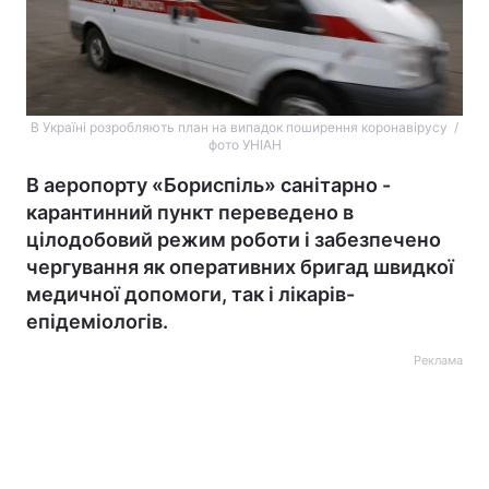
В Україні розробляють план на випадок поширення коронавірусу /
фото УНІАН
В аеропорту «Бориспіль» санітарно -
карантинний пункт переведено в
цілодобовий режим роботи і забезпечено
чергування як оперативних бригад швидкої
медичної допомоги, так і лікарів-
епідеміологів.
Реклама