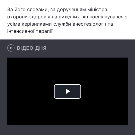
За його словами, за дорученням міністра
Лонгріди
охорони здоров'я на вихідних він поспілкувався з
усіма керівниками служби анестезіології та
Відео з Youtube
Статті
інтенсивної терапії.
Інтерв'ю
Думки
ВІДЕО ДНЯ
Архів
Вакансії
Контакти
Послуги
Play
Video