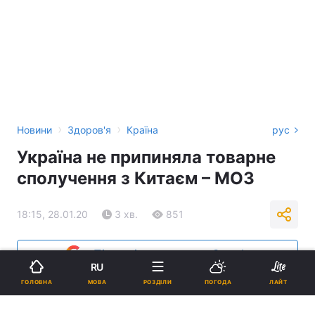
›
›
Новини
Здоров'я
Країна
рус
Україна не припиняла товарне
сполучення з Китаєм – МОЗ
18:15, 28.01.20
3 хв.
851
Підпишіться на нас в Google
RU
МОВА
ГОЛОВНА
РОЗДІЛИ
ПОГОДА
ЛАЙТ