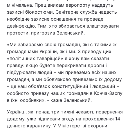
мінімальна. Працівникам аеропорту нададуть
захисні біокостюми. Санітарна служба надасть
необхідне захисне оснащення та проведе
дезінфекцію. Тим, хто збирається влаштовувати
протести, пригрозив Зеленський.
«Ми забираємо своїх громадян, які є такими ж
громадянами України, як і ми. З приводу цих
«політичних таваріщєй» я хочу вам сказати
правду: якщо будете перекривати дороги і
підбурювати людей – ми привеземо всіх наших
громадян, а ми обов’язково привеземо їх додому
– це наш обов’язок конституційний і людський –
особисто привезу наших громадян в Конча-Заспу
в їхні особняки», - каже Зеленський.
Українці, які понад три тижні чекають повернення
додому, уже підписали згоду на проходження 14-
денного карантину. У Міністерстві охорони