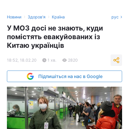
›
›
Новини
Здоров'я
Країна
рус
У МОЗ досі не знають, куди
помістять евакуйованих із
Китаю українців
18:52, 18.02.20
1 хв.
2820
Підпишіться на нас в Google