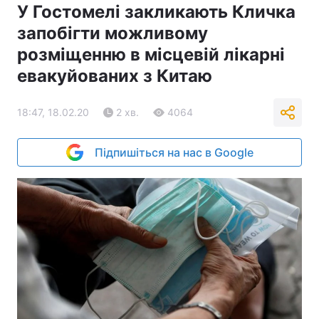
У Гостомелі закликають Кличка
запобігти можливому
розміщенню в місцевій лікарні
евакуйованих з Китаю
18:47, 18.02.20
2 хв.
4064
Підпишіться на нас в Google