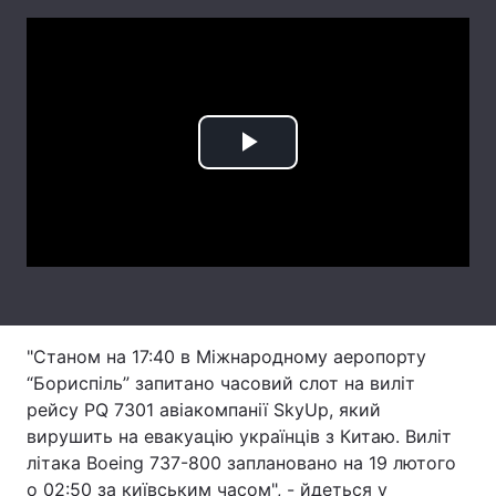
Лонгріди
Відео з Youtube
Статті
Інтерв'ю
Думки
Play
Архів
Вакансії
Video
Контакти
Послуги
"Станом на 17:40 в Міжнародному аеропорту
“Бориспіль” запитано часовий слот на виліт
рейсу PQ 7301 авіакомпанії SkyUp, який
вирушить на евакуацію українців з Китаю. Виліт
літака Boeing 737-800 заплановано на 19 лютого
о 02:50 за київським часом", - йдеться у