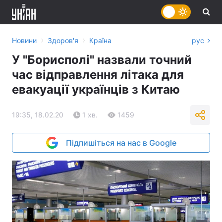
›
›
Новини
Здоров'я
Країна
рус
У "Борисполі" назвали точний
час відправлення літака для
евакуації українців з Китаю
19:35, 18.02.20
1 хв.
1459
Підпишіться на нас в Google