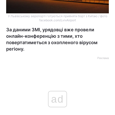
У Львівському аеропорті готуються прийняти борт з Китаю / фото
facebook.com/LvivAirport
За даними ЗМІ, урядовці вже провели
онлайн-конференцію з тими, хто
повертатиметься з охопленого вірусом
регіону.
Реклама
ad