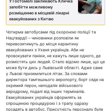
У Гостомелі закликають Кличка
запобігти можливому
розміщенню в місцевій лікарні
евакуйованих з Китаю
Чотирма автобусами під охороною поліції та
Нацгвардії – чиновники розповіли як
перевозитимуть до місця карантину
евакуйованих з Уханя українців. Аби не
провокувати паніки, не кажуть лише одного, де
розмістять цих людей. Стало відомо лише, що це
може бути десь у Львівській області. Адже саме
у Львові приземлиться літак. За словами
директора тамтешнього аеропорту, борт сяде на
окремий перон, неподалік військового
аеродрому, подалі від інших терміналів.
Евакуйованих українців оформлять за
спрощеною процедурою і з трапу одразу
посадять в автобус. Присутність персоналу буле