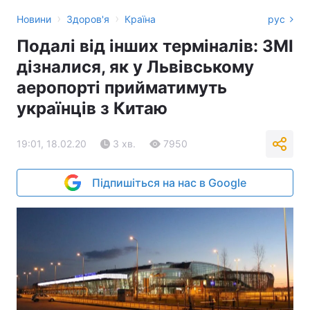
›
›
Новини
Здоров'я
Країна
рус
Подалі від інших терміналів: ЗМІ
дізналися, як у Львівському
аеропорті прийматимуть
українців з Китаю
19:01, 18.02.20
3 хв.
7950
Підпишіться на нас в Google