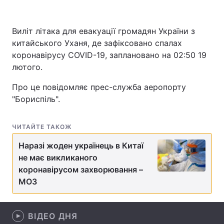
Виліт літака для евакуації громадян України з
китайського Уханя, де зафіксовано спалах
Головна
Війна
коронавірусу COVID-19, заплановано на 02:50 19
Україна
Політика
лютого.
Про це повідомляє прес-служба аеропорту
Економіка
Світ
"Бориспіль".
Спорт
Наука
ЧИТАЙТЕ ТАКОЖ
Техно і зв'язок
Лайт
Наразі жоден українець в Китаї
Зброя
Інциденти
не має викликаного
коронавірусом захворювання –
Здоров'я
Туризм
МОЗ
Цікавинки
Погода
ВІДЕО ДНЯ
Екологія
Регіони