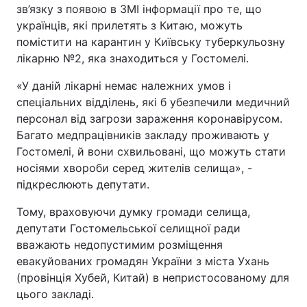
зв’язку з появою в ЗМІ інформації про те, що
українців, які прилетять з Китаю, можуть
помістити на карантин у Київську туберкульозну
лікарню №2, яка знаходиться у Гостомелі.
«У даній лікарні немає належних умов і
спеціальних відділень, які б убезпечили медичний
персонал від загрози зараження коронавірусом.
Багато медпрацівників закладу проживають у
Гостомелі, й вони схвильовані, що можуть стати
носіями хвороби серед жителів селища», -
підкреслюють депутати.
Тому, враховуючи думку громади селища,
депутати Гостомельської селищної ради
вважають недопустимим розміщення
евакуйованих громадян України з міста Ухань
(провінція Хубей, Китай) в непристосованому для
цього закладі.