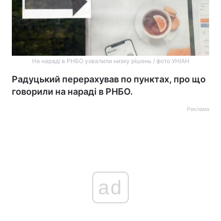
На нараді в РНБО ухвалили низку рішень / фото УНІАН
Радуцький перерахував по пунктах, про що
говорили на нараді в РНБО.
Реклама
ad