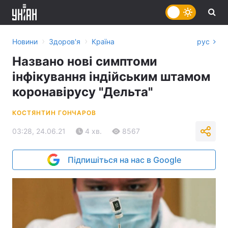
›
›
Новини
Здоров'я
Країна
рус
Названо нові симптоми
інфікування індійським штамом
коронавірусу "Дельта"
КОСТЯНТИН ГОНЧАРОВ
03:28, 24.06.21
4 хв.
8567
Підпишіться на нас в Google