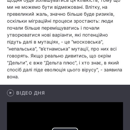
щодня буде збільшуватись ця кількість, тому що
ми не можемо бути відмежовані. Влітку, на
Лонгріди
превеликий жаль, значно більше буде ризиків,
оскільки міграційні процеси зростають: люди
Відео з Youtube
Статті
почали більше переміщуватись і почали
утворюватися нові варіанти, які потенційно
Інтерв'ю
Думки
підуть далі в мутаціях, - це "московська",
"непальська", "в’єтнамська" мутації, про них всі
Архів
Вакансії
говорять. Якщо реально дивитись, що окрім
"Дельти", є вже "Дельта плюс", і хто знає, в який
Контакти
спосіб далі піде еволюція цього вірусу", - заявила
вона.
Послуги
ВІДЕО ДНЯ