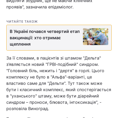
виділяти збудник, ще не маючи клінічних
проявів", зазначила епідеміолог.
ЧИТАЙТЕ ТАКОЖ
В Україні почався четвертий етап
вакцинації: хто отримає
щеплення
За її словами, в пацієнтів зі штамом "Дельта"
з’являється новий "ГРВІ-подібний" синдром.
"Головний біль, нежить і "дертя" в горлі. Цього
комплексу не було в "Альфа"-варіанті, це
властиво саме для "Дельти". Тут також може
бути і класичний комплекс, який спостерігається
в "уханського" штаму, може бути діарейний
синдром – проноси, блювота, інтоксикація", -
розповіла Виноград.