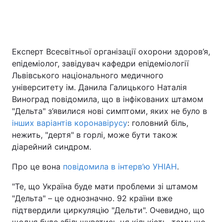
Головна
Війна
Експерт Всесвітньої організації охорони здоров’я,
епідеміолог, завідувач кафедри епідеміології
Україна
Політика
Львівського національного медичного
Економіка
Світ
університету ім. Данила Галицького Наталія
Виноград повідомила, що в інфікованих штамом
Спорт
Наука
"Дельта" з’явилися нові симптоми, яких не було в
інших варіантів коронавірусу
: головний біль,
Техно і зв'язок
Лайт
нежить, "дертя" в горлі, може бути також
діарейний синдром.
Зброя
Інциденти
Про це вона
повідомила в інтерв’ю УНІАН
.
Здоров'я
Туризм
"Те, що Україна буде мати проблеми зі штамом
Цікавинки
Погода
"Дельта" – це однозначно. 92 країни вже
підтвердили циркуляцію "Дельти". Очевидно, що
Екологія
Регіони