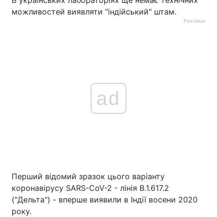
В українських лабораторіях ще немає технічних
можливостей виявляти "індійський" штам.
Реклама
ad
Перший відомий зразок цього варіанту
коронавірусу SARS-CoV-2 - лінія B.1.617.2
("Дельта") - вперше виявили в Індії восени 2020
року.