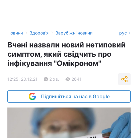
›
›
Новини
Здоров'я
Зарубіжні новини
рус
Вчені назвали новий нетиповий
симптом, який свідчить про
інфікування "Омікроном"
12:25, 20.12.21
2 хв.
2641
Підпишіться на нас в Google