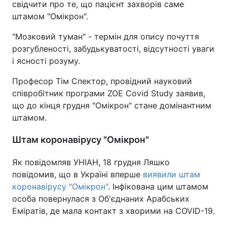
свідчити про те, що пацієнт захворів саме
штамом "Омікрон".
"Мозковий туман" - термін для опису почуття
розгубленості, забудькуватості, відсутності уваги
і ясності розуму.
Професор Тім Спектор, провідний науковий
співробітник програми ZOE Covid Study заявив,
що до кінця грудня "Омікрон" стане домінантним
штамом.
Штам коронавірусу "Омікрон"
Як повідомляв УНІАН, 18 грудня Ляшко
повідомив, що в Україні вперше
виявили штам
коронавірусу "Омікрон"
. Інфікована цим штамом
особа повернулася з Об'єднаних Арабських
Еміратів, де мала контакт з хворими на COVID-19.