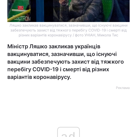
Ляшко закликав вакцинуватися, зазначивши, що існуючі вакцини
забезпечують захист від тяжкого перебігу COVID-19 і смерті від
різних варіантів коронавірусу / фото УНІАН, Микола Тис
Міністр Ляшко закликав українців
вакцинуватися, зазначивши, що існуючі
вакцини забезпечують захист від тяжкого
перебігу COVID-19 і смерті від різних
варіантів коронавірусу.
Реклама
ad