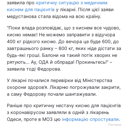
заявила про
критичну ситуацію з медичним
киснем для пацієнтів
у лікарні. Після цієї заяви
Тема оформлення
медустанова стала відома на всю країну.
"Поки влада розповідає, що з киснем все чудово,
кисню немає! Не можемо заправити з відучора
400 кг рідкого кисню. До вечора це буде 600, до
завтрашнього ранку – 800 кг, яких ніде дістати за
будь-які гроші. Балони на такий потік хворих не
рятують… Ау, ОДА й облрада! Прокиньтесь!" –
заявила тоді Федорова.
У лікарні почалися перевірки від Міністерства
охорони здоров’я. Лікарню погрожували закрити,
а саму Федорову почали шантажували.
Раніше про критичну нестачу кисню для пацієнтів
з коронавірусом заявляли в одній з лікарень
Одеси, проте в МОЗ цю
інформацію спростували
.
Реклама