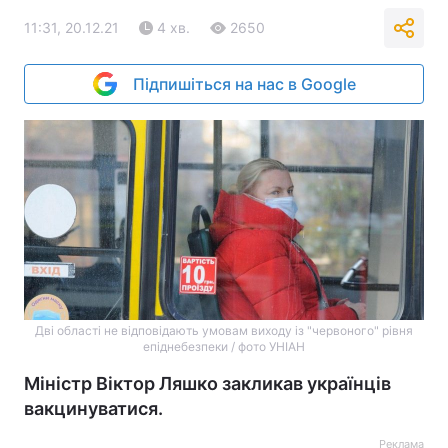
11:31, 20.12.21
4 хв.
2650
Підпишіться на нас в Google
Дві області не відповідають умовам виходу із "червоного" рівня
епіднебезпеки / фото УНІАН
Міністр Віктор Ляшко закликав українців
вакцинуватися.
Реклама