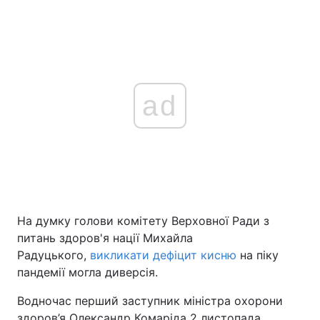
ad
На думку голови комітету Верховної Ради з
питань здоров'я нації Михайла
Радуцького,
викликати дефіцит кисню
на піку
пандемії могла диверсія.
Водночас перший заступник міністра охорони
здоров’я Олександр Комаріда 2 листопада