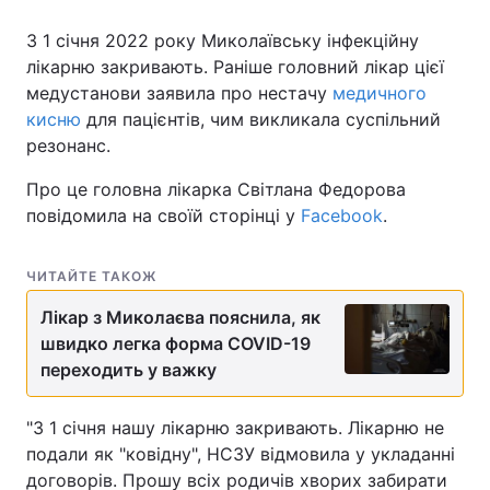
З 1 січня 2022 року Миколаївську інфекційну
лікарню закривають. Раніше головний лікар цієї
медустанови заявила про нестачу
медичного
Головна
Війна
кисню
для пацієнтів, чим викликала суспільний
Україна
Політика
резонанс.
Про це головна лікарка Світлана Федорова
Економіка
Світ
повідомила на своїй сторінці у
Facebook
.
Спорт
Наука
ЧИТАЙТЕ ТАКОЖ
Техно і зв'язок
Лайт
Лікар з Миколаєва пояснила, як
Зброя
Інциденти
швидко легка форма COVID-19
переходить у важку
Здоров'я
Туризм
"З 1 січня нашу лікарню закривають. Лікарню не
Цікавинки
Погода
подали як "ковідну", НСЗУ відмовила у укладанні
договорів. Прошу всіх родичів хворих забирати
Екологія
Регіони