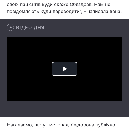
своїх пацієнтів куди скаже Облздрав. Нам не
Лонгріди
повідомляють куди переводити", - написала вона.
Відео з Youtube
ВІДЕО ДНЯ
Статті
Інтерв'ю
Думки
Архів
Вакансії
Контакти
Play
Послуги
Video
Нагадаємо, що у листопаді Федорова публічно