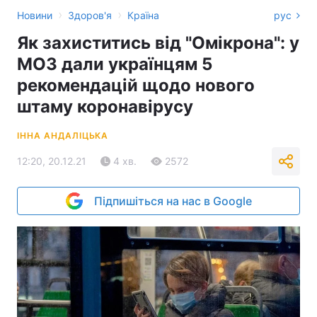
›
›
Новини
Здоров'я
Країна
рус
Як захиститись від "Омікрона": у
МОЗ дали українцям 5
рекомендацій щодо нового
штаму коронавірусу
ІННА АНДАЛІЦЬКА
12:20, 20.12.21
4 хв.
2572
Підпишіться на нас в Google