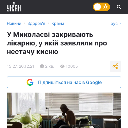
›
›
Новини
Здоров'я
Країна
рус
У Миколаєві закривають
лікарню, у якій заявляли про
нестачу кисню
15:27, 20.12.21
2 хв.
10005
Підпишіться на нас в Google