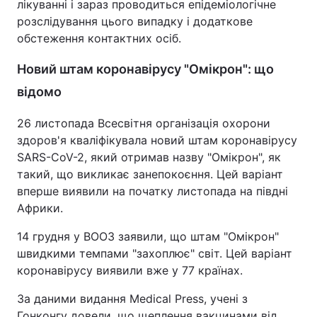
лікуванні і зараз проводиться епідеміологічне
розслідування цього випадку і додаткове
обстеження контактних осіб.
Новий штам коронавірусу "Омікрон": що
відомо
26 листопада Всесвітня організація охорони
здоров'я кваліфікувала новий штам коронавірусу
SARS-CoV-2, який отримав назву "Омікрон", як
такий, що викликає занепокоєння. Цей варіант
вперше виявили на початку листопада на півдні
Африки.
14 грудня у ВООЗ заявили, що штам "Омікрон"
швидкими темпами "захоплює" світ. Цей варіант
коронавірусу виявили вже у 77 країнах.
За даними видання Medical Press, учені з
Гонконгу довели, що щеплення вакцинами від