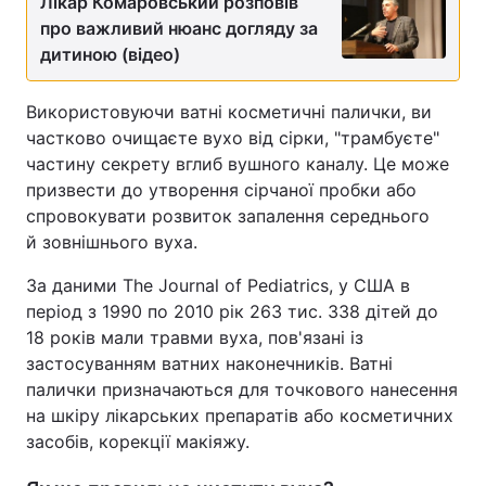
Лікар Комаровський розповів
про важливий нюанс догляду за
дитиною (відео)
Використовуючи ватні косметичні палички, ви
частково очищаєте вухо від сірки, "трамбуєте"
частину секрету вглиб вушного каналу. Це може
призвести до утворення сірчаної пробки або
спровокувати розвиток запалення середнього
й зовнішнього вуха.
За даними The Journal of Pediatrics, у США в
період з 1990 по 2010 рік 263 тис. 338 дітей до
18 років мали травми вуха, пов'язані із
застосуванням ватних наконечників. Ватні
палички призначаються для точкового нанесення
на шкіру лікарських препаратів або косметичних
засобів, корекції макіяжу.