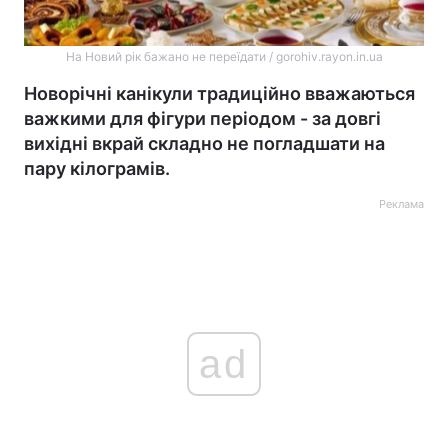
На Новий рік бажано не переїдати / gorohiv.rayon.in.ua
Новорічні канікули традиційно вважаються
важкими для фігури періодом - за довгі
вихідні вкрай складно не погладшати на
пару кілограмів.
Реклама
ad