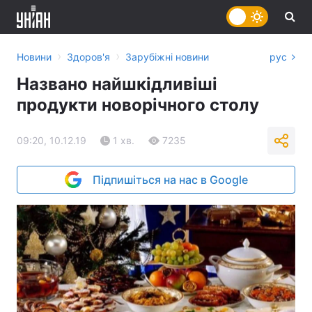
›
›
Новини
Здоров'я
Зарубіжні новини
рус
Названо найшкідливіші
продукти новорічного столу
09:20, 10.12.19
1 хв.
7235
Підпишіться на нас в Google