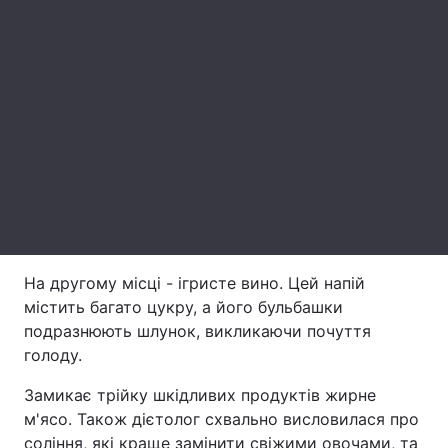
Лонгріди
Відео з Youtube
Статті
Інтерв'ю
Думки
Архів
Вакансії
Контакти
Послуги
На другому місці - ігристе вино. Цей напій
містить багато цукру, а його бульбашки
подразнюють шлунок, викликаючи почуття
голоду.
Замикає трійку шкідливих продуктів жирне
м'ясо. Також дієтолог схвально висловилася про
соління, які краще замінити свіжими овочами, та