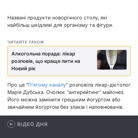
Названі продукти новорічного столу, які
найбільш шкідливі для організму та фігури.
Головна
Війна
Україна
Політика
ЧИТАЙТЕ ТАКОЖ
Алкогольна порада: лікар
Економіка
Світ
розповів, що краще пити на
Спорт
Наука
Новий рік
Техно і зв'язок
Лайт
Про це "
П'ятому каналу
" розповіла лікар-дієтолог
Марія Дубська. Очолює "антирейтинг" майонез.
Зброя
Інциденти
Його можна замінити грецьким йогуртом або
звичайним йогуртом без злаків і наповнювачів.
Здоров'я
Туризм
Цікавинки
Погода
ВІДЕО ДНЯ
Екологія
Регіони