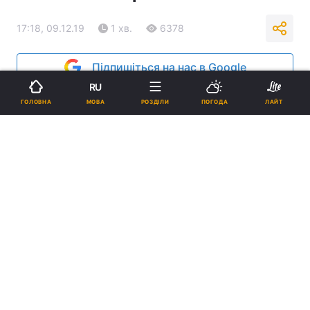
17:18, 09.12.19
1 хв.
6378
Підпишіться на нас в Google
RU
МОВА
ГОЛОВНА
РОЗДІЛИ
ПОГОДА
ЛАЙТ
Стан дітей стабілізовано / фото УНІАН
Медперсоналу вдалося стабілізувати стан
двох отруєних дітей, вони опритомніли і
їхньому життю вже нічого не загрожує.