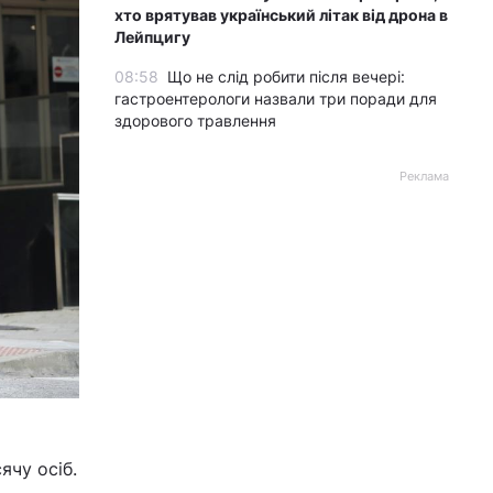
хто врятував український літак від дрона в
Лейпцигу
08:58
Що не слід робити після вечері:
гастроентерологи назвали три поради для
здорового травлення
Реклама
ячу осіб.