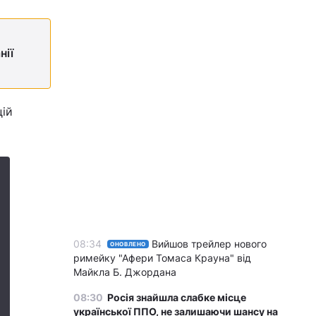
нії
цій
08:34
Вийшов трейлер нового
ОНОВЛЕНО
римейку "Афери Томаса Крауна" від
Майкла Б. Джордана
08:30
Росія знайшла слабке місце
української ППО, не залишаючи шансу на