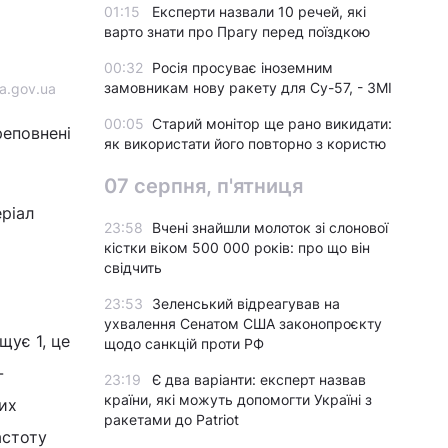
01:15
Експерти назвали 10 речей, які
варто знати про Прагу перед поїздкою
00:32
Росія просуває іноземним
замовникам нову ракету для Су-57, - ЗМІ
a.gov.ua
00:05
Старий монітор ще рано викидати:
реповнені
як використати його повторно з користю
07 серпня, п'ятниця
ріал
23:58
Вчені знайшли молоток зі слонової
кістки віком 500 000 років: про що він
свідчить
23:53
Зеленський відреагував на
ухвалення Сенатом США законопроєкту
щує 1, це
щодо санкцій проти РФ
-
23:19
Є два варіанти: експерт назвав
країни, які можуть допомогти Україні з
них
ракетами до Patriot
астоту