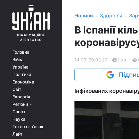
›
›
Новини
Здоров'я
Зар
В Іспанії кіл
ІНФОРМАЦІЙНЕ
коронавірус
АГЕНТСТВО
Головна
Війна
14:03, 20.03.20
1 хв.
Україна
Підпиш
Політика
Економіка
Світ
Інфікованих коронавіру
Екологія
Регіони
Спорт
Наука
Техно і зв'язок
Лайт