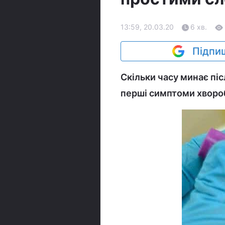
13:59, 20.03.20
6 хв.
Підпиш
Скільки часу минає піс
перші симптоми хвороб