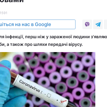
1591
іться на нас в Google
ля інфекції, перш ніж у зараженої людини з'явля
и, а також про шляхи передачі вірусу.