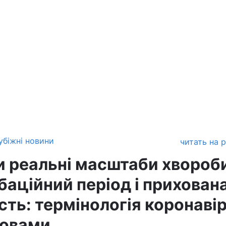
убіжні новини
читать на 
и реальні масштаби хвороб
баційний період і прихован
сть: термінологія коронаві
ловами