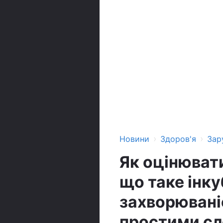
›
›
Новини
Здоров'я
Зар
Як оцінюват
що таке інку
захворювані
простими с