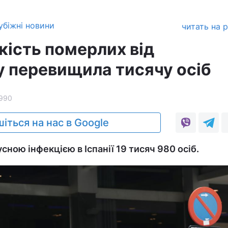
убіжні новини
читать на 
ькість померлих від
у перевищила тисячу осіб
990
іться на нас в Google
сною інфекцією в Іспанії 19 тисяч 980 осіб.