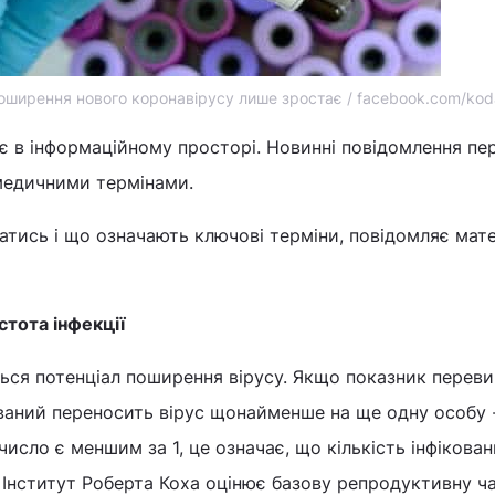
поширення нового коронавірусу лише зростає / facebook.com/kod
є в інформаційному просторі. Новинні повідомлення пе
медичними термінами.
атись і що означають ключові терміни, повідомляє мате
стота інфекції
ся потенціал поширення вірусу. Якщо показник переви
ований переносить вірус щонайменше на ще одну особу 
исло є меншим за 1, це означає, що кількість інфікова
 Інститут Роберта Коха оцінює базову репродуктивну ч