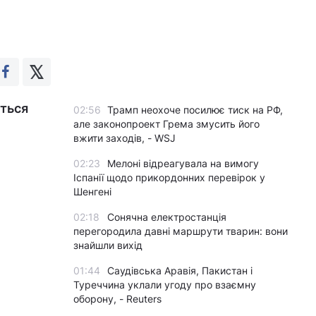
ються
02:56
Трамп неохоче посилює тиск на РФ,
але законопроект Грема змусить його
вжити заходів, - WSJ
02:23
Мелоні відреагувала на вимогу
Іспанії щодо прикордонних перевірок у
Шенгені
02:18
Сонячна електростанція
перегородила давні маршрути тварин: вони
знайшли вихід
01:44
Саудівська Аравія, Пакистан і
Туреччина уклали угоду про взаємну
оборону, - Reuters