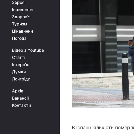
Зброя
Інциденти
Здоров'я
Туризм
Цікавинки
Погода
Відео з Youtube
Статті
Інтерв'ю
Думки
Лонгріди
Архів
Вакансії
Контакти
В Іспанії кількість помер