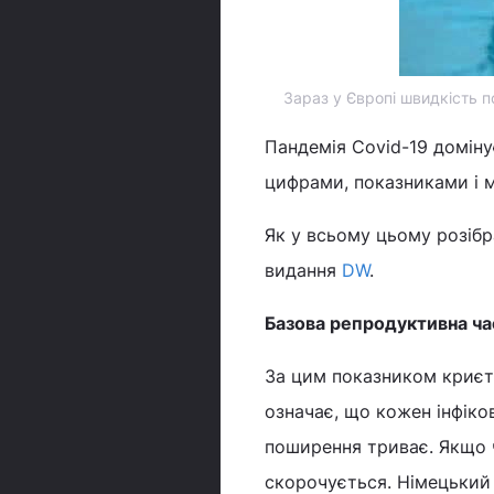
Зараз у Європі швидкість 
Пандемія Covid-19 доміну
цифрами, показниками і 
Як у всьому цьому розібр
видання
DW
.
Базова репродуктивна ча
За цим показником криєть
означає, що кожен інфік
поширення триває. Якщо ч
скорочується. Німецький