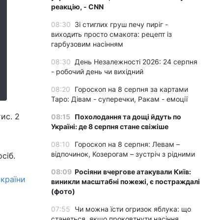
реакцію, - CNN
08:30
Зі стиглих груш печу пиріг -
виходить просто смакота: рецепт із
гарбузовим насінням
08:30
День Незалежності 2026: 24 серпня
- робочий день чи вихідний
08:20
Гороскоп на 8 серпня за картами
Таро: Дівам - суперечки, Ракам - емоції
ис. 2
08:15
Похолодання та дощі йдуть по
Україні: де 8 серпня стане свіжіше
08:10
Гороскоп на 8 серпня: Левам –
відпочинок, Козерогам – зустріч з рідними
сіб.
08:09
Росіяни вчергове атакували Київ:
 країни
виникли масштабні пожежі, є постраждалі
(фото)
07:55
Чи можна їсти огризок яблука: що
станеться, якщо проковтнути насіння