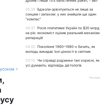
дронів і лише 15% балістичних ракет, - звіт
05:24
Бджоли орієнтуються не лише за
сонцем і запахом: у них знайшли ще один
"компас"
04:37
Росія платитиме Україні по $20 млрд
на рік: економіст оцінив реальний механізм
репарацій
04:22
Покоління 1960–1980-х бачить, як
молодь викидає їхні цінності в смітник
03:10
Чи справді родзинки такі корисні, як
усі думають: відповідь дієтологів
русском
и,
Реклама
а
русу