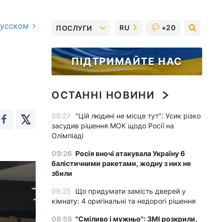
русском
RU
+20
ПОСЛУГИ
ПІДТРИМАЙТЕ НАС
ОСТАННІ НОВИНИ
09:27
"Цій людині не місце тут": Усик різко
засудив рішення МОК щодо Росії на
Олімпіаді
09:26
Росія вночі атакувала Україну 6
балістичними ракетами, жодну з них не
збили
09:25
Що придумати замість дверей у
кімнату: 4 оригінальні та недорогі рішення
08:59
"Сміливо і мужньо": ЗМІ розкрили,