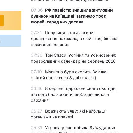
07:36
РФ повністю знищила житловий
будинок на Київщині: загинуло троє
людей, серед них дитина
07:31
Полуниця проти лохини:
дослідження показало, в якій ягоді більше
s
поживних речовин
07:30
Три Спаси, Успіння та Усікновення:
православний календар на серпень 2026
07:10
Магнітна буря охопить Землю:
свіжий прогноз на 3 дні (графік)
06:30
8 серпня: церковне свято сьогодні,
що потрібно зробити, щоб здійснилося
бажання
06:27
Вражають уяву: які найбільші
організми на планеті
05:31
Україна у липні збила 87% ударних