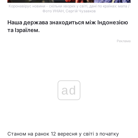
Коронавірус новини - скільки хворих у світі, дані по країнах: мапа /
Фото УНІАН, Сергій Чузавков
Наша держава знаходиться між Індонезією
та Ізраїлем.
Реклама
ad
Станом на ранок 12 вересня у світі з початку