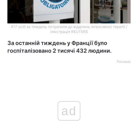
417 осіб за тиждень потрапили до відділень інтенсивної терапії /
ілюстрація REUTERS
За останній тиждень у Франції було
госпіталізовано 2 тисячі 432 людини.
Реклама
ad