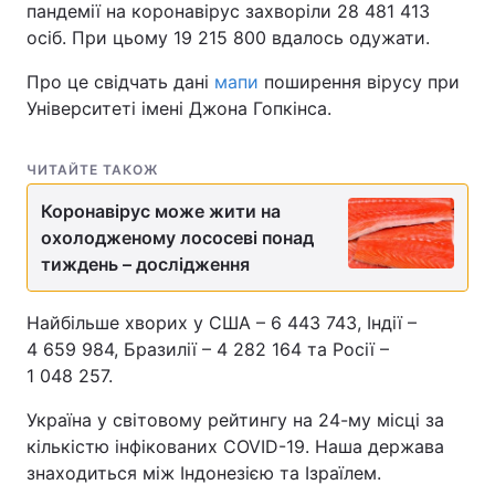
пандемії на коронавірус захворіли 28 481 413
осіб. При цьому 19 215 800 вдалось одужати.
Про це свідчать дані
мапи
поширення вірусу при
Університеті імені Джона Гопкінса.
ЧИТАЙТЕ ТАКОЖ
Коронавірус може жити на
охолодженому лососеві понад
тиждень – дослідження
Найбільше хворих у США – 6 443 743, Індії –
4 659 984, Бразилії – 4 282 164 та Росії –
1 048 257.
Україна у світовому рейтингу на 24-му місці за
кількістю інфікованих COVID-19. Наша держава
знаходиться між Індонезією та Ізраїлем.