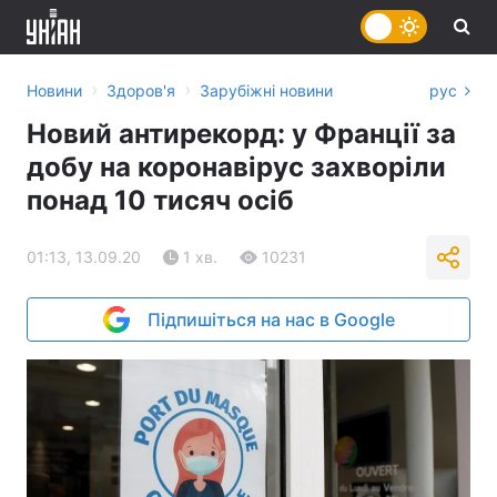
›
›
Новини
Здоров'я
Зарубіжні новини
рус
Новий антирекорд: у Франції за
добу на коронавірус захворіли
понад 10 тисяч осіб
01:13, 13.09.20
1 хв.
10231
Підпишіться на нас в Google