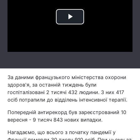
Лонгріди
Play
Відео з Youtube
Статті
Video
Інтерв'ю
Думки
Архів
Вакансії
Контакти
За даними французького міністерства охорони
здоров'я, за останній тиждень були
Послуги
госпіталізовані 2 тисячі 432 людини. З них 417
осіб потрапили до відділень інтенсивної терапії.
Попередній антирекорд був зареєстрований 10
вересня - 9 тисяч 843 нових випадки.
Нагадаємо, що всього з початку пандемії у
Франції померли 30 тисяч 910 осіб. При цьому за