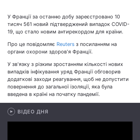
У Франції за останню добу зареєстровано 10
тисяч 561 новий підтверджений випадок COVID-
Головна
Війна
19, що стало новим антирекордом для країни.
Україна
Політика
Про це повідомляє
Reuters
з посиланням на
органи охорони здоров'я Франції.
Економіка
Світ
У зв'язку з різким зростанням кількості нових
Спорт
Наука
випадків інфікування уряд Франції обговорив
додаткові заходи реагування, щоб не допустити
Техно і зв'язок
Лайт
повернення до загальної ізоляції, яка була
введена в країні на початку пандемії.
Зброя
Інциденти
Здоров'я
Туризм
ВІДЕО ДНЯ
Цікавинки
Погода
Екологія
Регіони