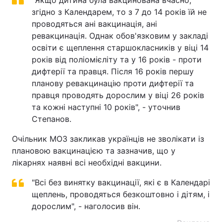
"Якщо дитина була вакцинована вчасно,
згідно з Календарем, то з 7 до 14 років їй не
проводяться ані вакцинація, ані
ревакцинація. Однак обов'язковим у закладі
освіти є щеплення старшокласників у віці 14
років від поліомієліту та у 16 років - проти
дифтерії та правця. Після 16 років першу
планову ревакцинацію проти дифтерії та
правця проводять дорослим у віці 26 років
та кожні наступні 10 років", - уточнив
Степанов.
Очільник МОЗ закликав українців не зволікати із
плановою вакцинацією та зазначив, що у
лікарнях наявні всі необхідні вакцини.
"Всі без винятку вакцинації, які є в Календарі
щеплень, проводяться безкоштовно і дітям, і
дорослим", - наголосив він.