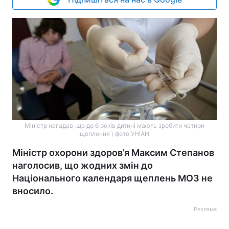
Міністр нагадав, що до 6 років дитині мають зробити чотири
щеплення \ фото УНІАН
Міністр охорони здоров’я Максим Степанов
наголосив, що жодних змін до
Національного календаря щеплень МОЗ не
вносило.
Реклама