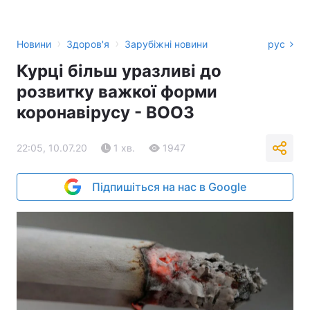
›
›
Новини
Здоров'я
Зарубіжні новини
рус
Курці більш уразливі до
розвитку важкої форми
коронавірусу - ВООЗ
22:05, 10.07.20
1 хв.
1947
Підпишіться на нас в Google