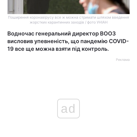
Поширення коронавірусу все ж можна стримати шляхом введення
жорстких карантинних заходів / фото УНІАН
Водночас генеральний директор ВООЗ
висловив упевненість, що пандемію COVID-
19 все ще можна взяти під контроль.
Реклама
ad