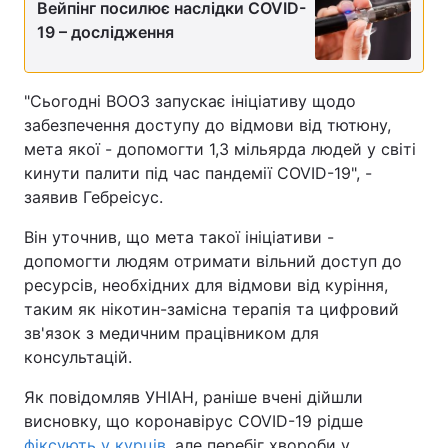
Вейпінг посилює наслідки COVID-
19 – дослідження
"Сьогодні ВООЗ запускає ініціативу щодо
забезпечення доступу до відмови від тютюну,
мета якої - допомогти 1,3 мільярда людей у світі
кинути палити під час пандемії COVID-19", -
заявив Гебреісус.
Він уточнив, що мета такої ініціативи -
допомогти людям отримати вільний доступ до
ресурсів, необхідних для відмови від куріння,
таким як нікотин-замісна терапія та цифровий
зв'язок з медичним працівником для
консультацій.
Як повідомляв УНІАН, раніше вчені дійшли
висновку, що коронавірус COVID-19 рідше
фіксують у курців
, але перебіг хвороби у