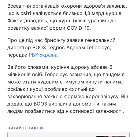
Всесвітня організація охорони здоров'я заявила,
що в світі налічується близько 1,3 млрд курців.
Факти доводять, що курці більш уразливі до
розвитку важкої форми COVID-19.
Про це під час брифінгу заявив генеральний
директор ВООЗ Тедрос Аданом Гебреісус,
передає
РБК-Україна
.
За його словами, куріння щороку вбиває 8
мільйонів осіб. Гебреісус зазначив, що пандемія
може стати чудовим стимулом кинути палити,
оскільки курці особливо схильні до
захворювання важкою формою коронавірусу. Він
додав, що ВООЗ вирішила допомогти таким
людям позбавитися від нікотинової залежності.
ЧИТАЙТЕ ТАКОЖ