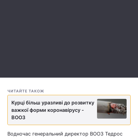
Лонгріди
Відео з Youtube
Статті
Інтерв'ю
Думки
Архів
Вакансії
Контакти
Послуги
ЧИТАЙТЕ ТАКОЖ
Курці більш уразливі до розвитку
важкої форми коронавірусу -
ВООЗ
Водночас генеральний директор ВООЗ Тедрос