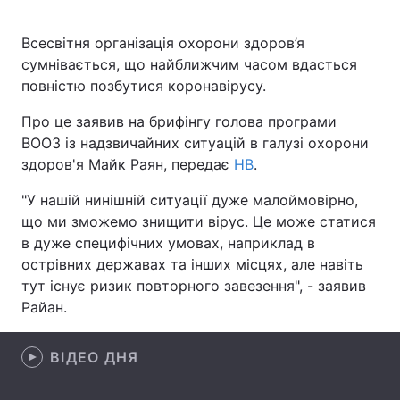
Всесвітня організація охорони здоров’я
сумнівається, що найближчим часом вдасться
Головна
Війна
повністю позбутися коронавірусу.
Україна
Політика
Про це заявив на брифінгу голова програми
ВООЗ із надзвичайних ситуацій в галузі охорони
Економіка
Світ
здоров'я Майк Раян, передає
НВ
.
Спорт
Наука
"У нашій нинішній ситуації дуже малоймовірно,
що ми зможемо знищити вірус. Це може статися
Техно і зв'язок
Лайт
в дуже специфічних умовах, наприклад в
острівних державах та інших місцях, але навіть
Зброя
Інциденти
тут існує ризик повторного завезення", - заявив
Райан.
Здоров'я
Туризм
Цікавинки
Погода
ВІДЕО ДНЯ
Екологія
Регіони