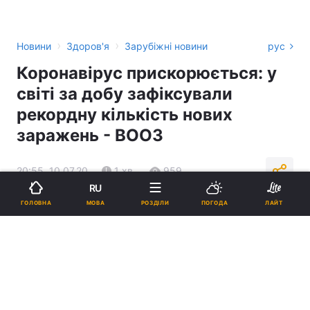
›
›
Новини
Здоров'я
Зарубіжні новини
рус
Коронавірус прискорюється: у
світі за добу зафіксували
рекордну кількість нових
заражень - ВООЗ
20:55, 10.07.20
1 хв.
959
RU
МОВА
ГОЛОВНА
РОЗДІЛИ
ПОГОДА
ЛАЙТ
Підпишіться на нас в Google