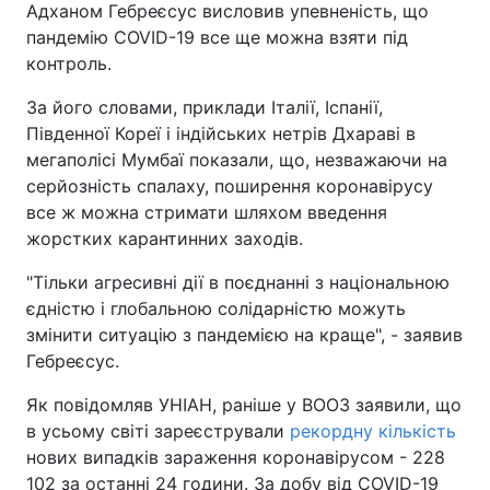
Адханом Гебреєсус висловив упевненість, що
пандемію COVID-19 все ще можна взяти під
Тема оформлення
контроль.
За його словами, приклади Італії, Іспанії,
Південної Кореї і індійських нетрів Дхараві в
мегаполісі Мумбаї показали, що, незважаючи на
серйозність спалаху, поширення коронавірусу
все ж можна стримати шляхом введення
жорстких карантинних заходів.
"Тільки агресивні дії в поєднанні з національною
єдністю і глобальною солідарністю можуть
змінити ситуацію з пандемією на краще", - заявив
Гебреєсус.
Як повідомляв УНІАН, раніше у ВООЗ заявили, що
в усьому світі зареєстрували
рекордну кількість
нових випадків зараження коронавірусом - 228
102 за останні 24 години. За добу від COVID-19