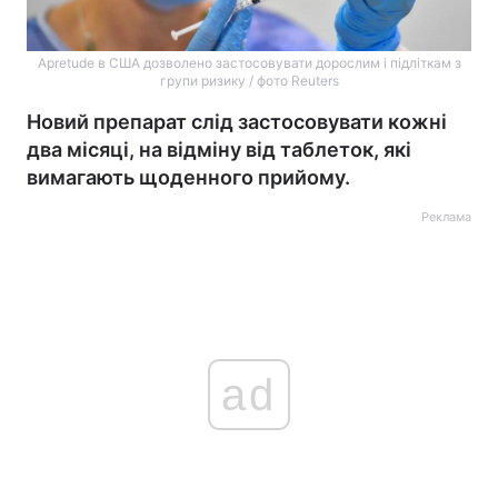
Apretude в США дозволено застосовувати дорослим і підліткам з
групи ризику / фото Reuters
Новий препарат слід застосовувати кожні
два місяці, на відміну від таблеток, які
вимагають щоденного прийому.
Реклама
ad