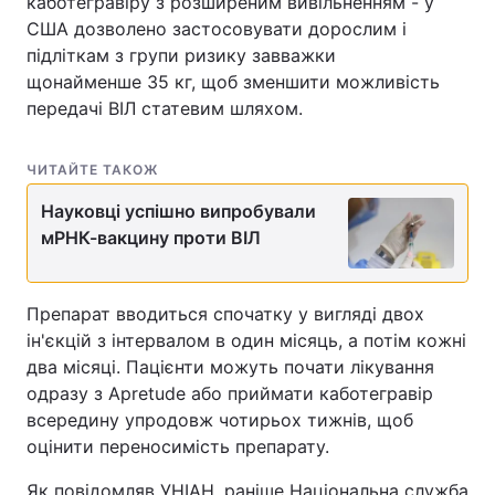
каботегравіру з розширеним вивільненням - у
США дозволено застосовувати дорослим і
Тема оформлення
підліткам з групи ризику завважки
щонайменше 35 кг, щоб зменшити можливість
передачі ВІЛ статевим шляхом.
ЧИТАЙТЕ ТАКОЖ
Науковці успішно випробували
мРНК-вакцину проти ВІЛ
Препарат вводиться спочатку у вигляді двох
ін'єкцій з інтервалом в один місяць, а потім кожні
два місяці. Пацієнти можуть почати лікування
одразу з Apretude або приймати каботегравір
всередину упродовж чотирьох тижнів, щоб
оцінити переносимість препарату.
Як повідомляв УНІАН, раніше Національна служба