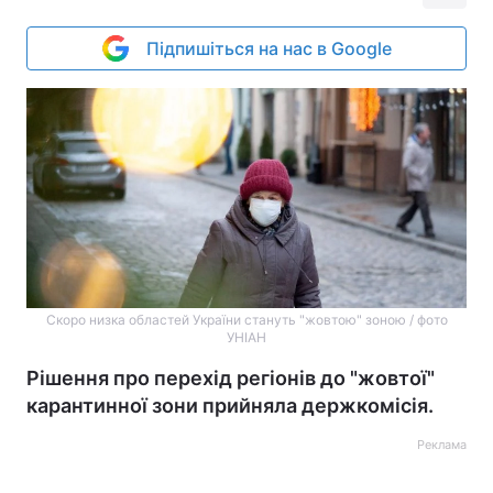
Підпишіться на нас в Google
Скоро низка областей України стануть "жовтою" зоною / фото
УНІАН
Рішення про перехід регіонів до "жовтої"
карантинної зони прийняла держкомісія.
Реклама