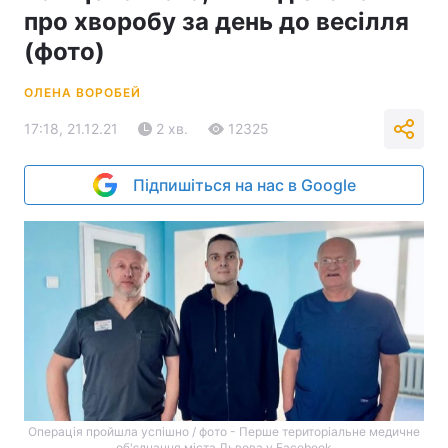
про хворобу за день до весілля
(фото)
ОЛЕНА ВОРОБЕЙ
17:18, 21.12.21
2 хв.
12325
Підпишіться на нас в Google
Операція пройшла успішно / фото - Перше територіальне медичне
об'єднання міста Львова у Facebook