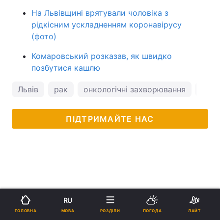
На Львівщині врятували чоловіка з
рідкісним ускладненням коронавірусу
(фото)
Комаровський розказав, як швидко
позбутися кашлю
Львів
рак
онкологічні захворювання
пого
ПІДТРИМАЙТЕ НАС
RU
МОВА
ГОЛОВНА
РОЗДІЛИ
ПОГОДА
ЛАЙТ