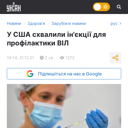
›
›
Новини
Здоров'я
Зарубіжні новини
рус
У США схвалили ін'єкції для
профілактики ВІЛ
19:14, 21.12.21
2 хв.
1272
Підпишіться на нас в Google