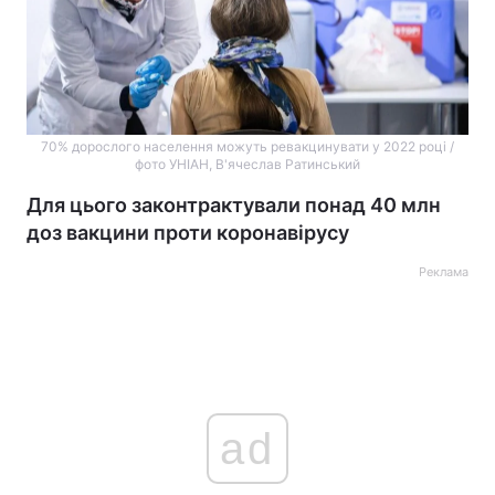
70% дорослого населення можуть ревакцинувати у 2022 році /
фото УНІАН, В'ячеслав Ратинський
Для цього законтрактували понад 40 млн
доз вакцини проти коронавірусу
Реклама
ad