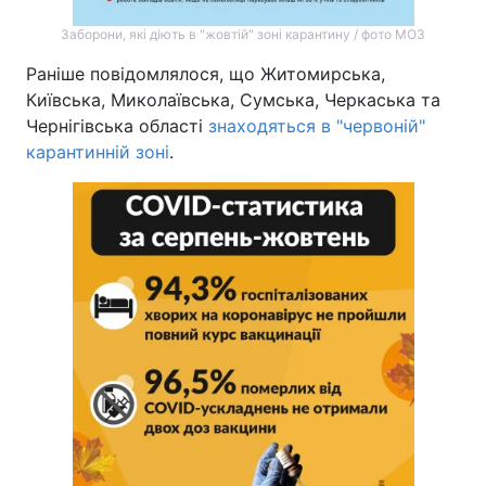
Заборони, які діють в "жовтій" зоні карантину / фото МОЗ
Раніше повідомлялося, що Житомирська,
Київська, Миколаївська, Сумська, Черкаська та
Чернігівська області
знаходяться в "червоній"
карантинній зоні
.