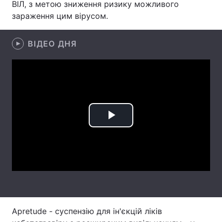
ВІЛ, з метою зниження ризику можливого
зараження цим вірусом.
Лонгріди
ВІДЕО ДНЯ
Відео з Youtube
Статті
Інтерв'ю
Думки
Архів
Вакансії
Контакти
Play
Послуги
Video
Apretude - суспензію для ін'єкцій ліків