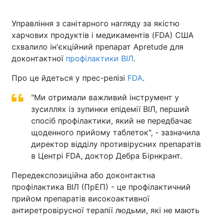
Управління з санітарного нагляду за якістю
харчових продуктів і медикаментів (FDA) США
Головна
Війна
схвалило ін'єкційний препарат Apretude для
доконтактної
профілактики ВІЛ
.
Україна
Політика
Про це йдеться у прес-релізі
FDA
.
Економіка
Світ
"Ми отримали важливий інструмент у
Спорт
Наука
зусиллях із зупинки епідемії ВІЛ, перший
спосіб профілактики, який не передбачає
Техно і зв'язок
Лайт
щоденного прийому таблеток", - зазначила
директор відділу противірусних препаратів
Зброя
Інциденти
в Центрі FDA, доктор Дебра Бірнкрант.
Здоров'я
Туризм
Передекспозиційна або доконтактна
профілактика ВІЛ (ПрЕП) - це профілактичний
Цікавинки
Погода
прийом препаратів високоактивної
антиретровірусної терапії людьми, які не мають
Екологія
Регіони