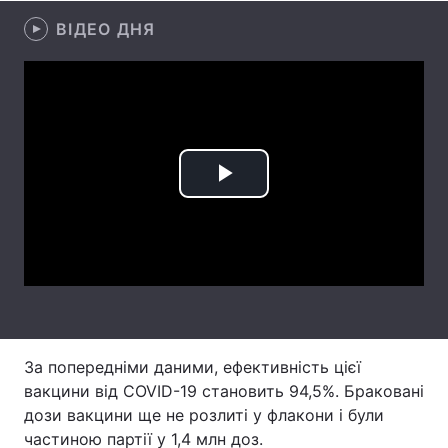
ВІДЕО ДНЯ
Лонгріди
Відео з Youtube
Статті
Інтерв'ю
Думки
Архів
Вакансії
Play
Контакти
Video
Послуги
За попередніми даними, ефективність цієї
вакцини від COVID-19 становить 94,5%. Браковані
дози вакцини ще не розлиті у флакони і були
частиною партії у 1,4 млн доз.