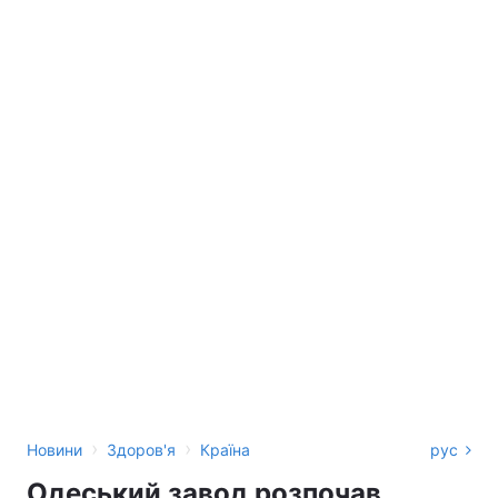
›
›
Новини
Здоров'я
Країна
рус
Одеський завод розпочав