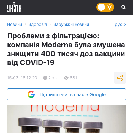
›
›
Новини
Здоров'я
Зарубіжні новини
рус
Проблеми з фільтрацією:
компанія Moderna була змушена
знищити 400 тисяч доз вакцини
від COVID-19
15:03, 18.12.20
2 хв.
881
Підпишіться на нас в Google