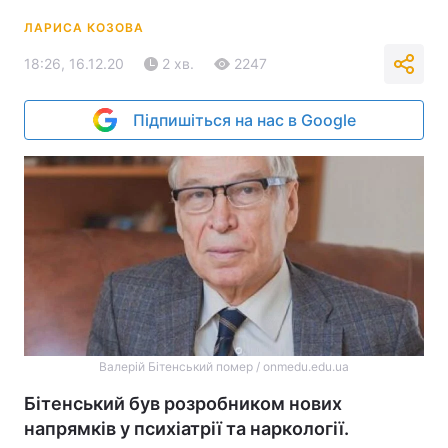
ЛАРИСА КОЗОВА
18:26, 16.12.20
2 хв.
2247
Підпишіться на нас в Google
Валерій Бітенський помер / onmedu.edu.ua
Бітенський був розробником нових
напрямків у психіатрії та наркології.