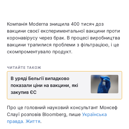
Компанія Moderna знищила 400 тисяч доз
Головна
Війна
вакцини своєї експериментальної вакцини проти
коронавірусу через брак. В процесі виробництва
Україна
Політика
вакцини трапилися проблеми з фільтрацією, і це
Економіка
Світ
скомпроментувало продукт.
Спорт
Наука
ЧИТАЙТЕ ТАКОЖ
Техно і зв'язок
Лайт
В уряді Бельгії випадково
показали ціни на вакцини, які
Зброя
Інциденти
закупив ЄС
Здоров'я
Туризм
Про це головний науковий консультант Монсеф
Цікавинки
Погода
Слауї розповів Bloomberg, пише
Українська
правда. Життя
.
Екологія
Регіони