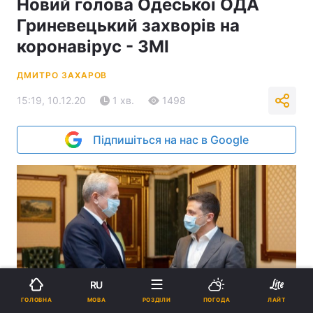
Новий голова Одеської ОДА
Гриневецький захворів на
коронавірус - ЗМІ
ДМИТРО ЗАХАРОВ
15:19, 10.12.20
1 хв.
1498
Підпишіться на нас в Google
RU
МОВА
ГОЛОВНА
РОЗДІЛИ
ПОГОДА
ЛАЙТ
Гриневецький на зустрічі з Зеленським / фото president.gov.ua