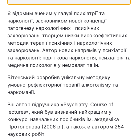
Є відомим вченим у галузі психіатрії та
наркології, засновником нової концепції
патогенезу наркологічних і психічних
захворювань, творцем низки високоефективних
методик терапії психічних і наркологічних
захворювань. Автор нових напрямів у психіатрії
та наркології: підліткова наркологія, психіатрія та
медична психологія у немовлят та ін.
Бітенський розробив унікальну методику
умовно-рефлекторної терапії алкоголізму та
наркоманії.
Він автор підручника «Psychiatry. Course of
lectures», який був визнаний найкращим у
конкурсі навчальних посібників ім. академіка
Протопопова (2006 р.), а також є автором 254
наукових робіт.