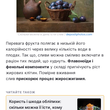
Скільки можна в день їсти слив /
depositphotos.com
Перевага фрукта полягає в низькій його
калорійності через велику кількість води в
плодах. Так що, сливи можна сміливо включати в
раціон тих людей, що худнуть.
Флавоноїди і
фенольні компоненти
у складі пригнічують ріст
жирових клітин. Помірне вживання
слив
прискорює процес жиросжигания.
ЧИТАЙТЕ ТАКОЖ
Користь і шкода обліпихи:
скільки можна її їсти, кому