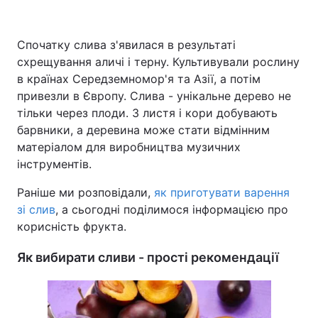
Спочатку слива з'явилася в результаті
схрещування аличі і терну. Культивували рослину
Головна
Війна
в країнах Середземномор'я та Азії, а потім
Україна
Політика
привезли в Європу. Слива - унікальне дерево не
тільки через плоди. З листя і кори добувають
Економіка
Світ
барвники, а деревина може стати відмінним
матеріалом для виробництва музичних
Спорт
Наука
інструментів.
Техно і зв'язок
Лайт
Раніше ми розповідали,
як приготувати варення
зі слив
, а сьогодні поділимося інформацією про
Зброя
Інциденти
корисність фрукта.
Здоров'я
Туризм
Як вибирати сливи - прості рекомендації
Цікавинки
Погода
Екологія
Регіони