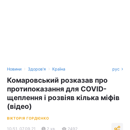
›
›
Новини
Здоров'я
Країна
рус
Комаровський розказав про
протипоказання для COVID-
щеплення і розвіяв кілька міфів
(відео)
ВІКТОРІЯ ГОРДІЄНКО
10:51, 07.09.21
2 хв.
2492