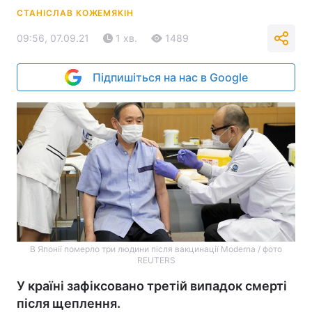
СТАНІСЛАВ КОЖЕМЯКІН
09:56, 07.09.21
1 хв.
1489
Підпишіться на нас в Google
В Японії померло три людини після вакцинації Moderna / фото
REUTERS
У країні зафіксовано третій випадок смерті
після щеплення.