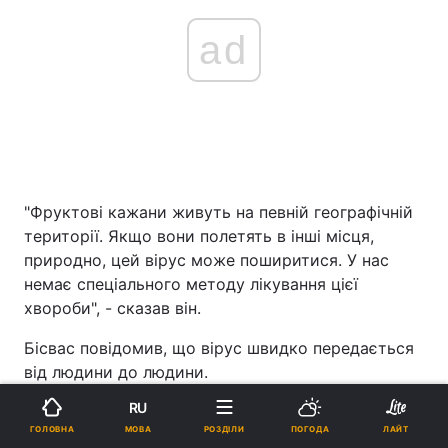
ad
"Фруктові кажани живуть на певній географічній
території. Якщо вони полетять в інші місця,
природно, цей вірус може поширитися. У нас
немає спеціального методу лікування цієї
хвороби", - сказав він.
Бісвас повідомив, що вірус швидко передається
від людини до людини.
RU
"До цього у нас було два спалахи вірусу Nipah:
МОВА
ГОЛОВНА
РОЗДІЛИ
ПОГОДА
ЛАЙТ
один в Кералі, інший - у Західній Бенгалії. Під час