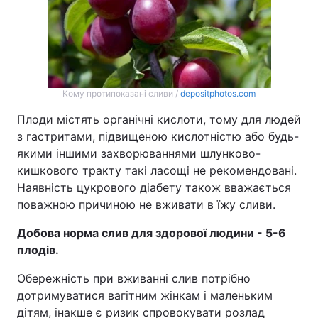
Кому протипоказані сливи /
depositphotos.com
Плоди містять органічні кислоти, тому для людей
з гастритами, підвищеною кислотністю або будь-
якими іншими захворюваннями шлунково-
кишкового тракту такі ласощі не рекомендовані.
Наявність цукрового діабету також вважається
поважною причиною не вживати в їжу сливи.
Добова норма слив для здорової людини - 5-6
плодів.
Обережність при вживанні слив потрібно
дотримуватися вагітним жінкам і маленьким
дітям, інакше є ризик спровокувати розлад