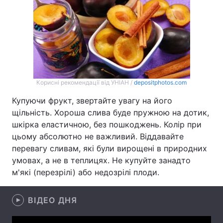
Лонгріди
Відео з Youtube
Статті
Інтерв'ю
Думки
Корисні рекомендації від УНІАН /
depositphotos.com
Архів
Вакансії
Купуючи фрукт, звертайте увагу на його
щільність. Хороша слива буде пружною на дотик,
Контакти
шкірка еластичною, без пошкоджень. Колір при
Послуги
цьому абсолютно не важливий. Віддавайте
перевагу сливам, які були вирощені в природних
умовах, а не в теплицях. Не купуйте занадто
м'які (перезрілі) або недозрілі плоди.
ВІДЕО ДНЯ