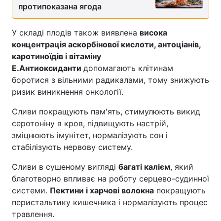
протипоказана ягода
У складі плодів також виявлена
висока
концентрація аскорбінової кислоти, антоціанів,
каротиноїдів і вітаміну
Е.
Антиоксиданти
допомагають клітинам
боротися з вільними радикалами, тому знижують
ризик виникнення онкології.
Сливи покращують пам'ять, стимулюють викид
серотоніну в кров, підвищують настрій,
зміцнюють імунітет, нормалізують сон і
стабілізують нервову систему.
Сливи в сушеному вигляді
багаті калієм
, який
благотворно впливає на роботу серцево-судинної
системи.
Пектини і харчові волокна
покращують
перистальтику кишечника і нормалізують процес
травлення.