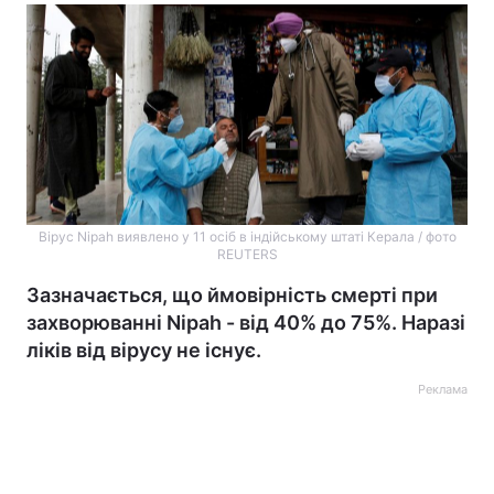
Вірус Nipah виявлено у 11 осіб в індійському штаті Керала / фото
REUTERS
Зазначається, що ймовірність смерті при
захворюванні Nipah - від 40% до 75%. Наразі
ліків від вірусу не існує.
Реклама