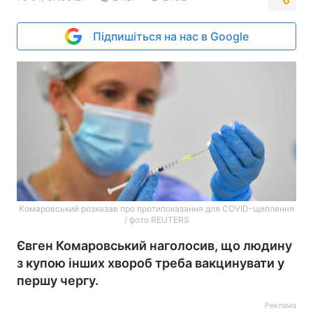
Підпишіться на нас в Google
Комаровський розказав про протипоказання для COVID-щеплення
/ фото REUTERS
Євген Комаровський наголосив, що людину
з купою інших хвороб треба вакцинувати у
першу чергу.
Реклама