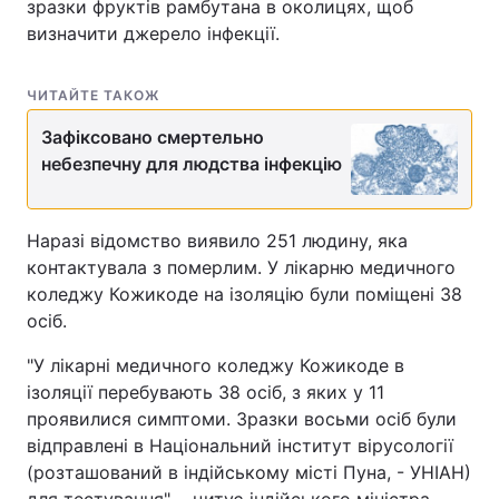
зразки фруктів рамбутана в околицях, щоб
визначити джерело інфекції.
ЧИТАЙТЕ ТАКОЖ
Зафіксовано смертельно
небезпечну для людства інфекцію
Наразі відомство виявило 251 людину, яка
контактувала з померлим. У лікарню медичного
коледжу Кожикоде на ізоляцію були поміщені 38
осіб.
"У лікарні медичного коледжу Кожикоде в
ізоляції перебувають 38 осіб, з яких у 11
проявилися симптоми. Зразки восьми осіб були
відправлені в Національний інститут вірусології
(розташований в індійському місті Пуна, - УНІАН)
для тестування", - цитує індійського міністра