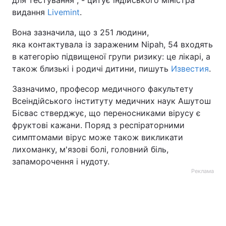
видання
Livemint
.
Вона зазначила, що з 251 людини,
яка контактувала із зараженим Nipah, 54 входять
в категорію підвищеної групи ризику: це лікарі, а
також близькі і родичі дитини, пишуть
Известия
.
Зазначимо, професор медичного факультету
Всеіндійського інституту медичних наук Ашутош
Бісвас стверджує, що переносниками вірусу є
фруктові кажани. Поряд з респіраторними
симптомами вірус може також викликати
лихоманку, м'язові болі, головний біль,
запаморочення і нудоту.
Реклама