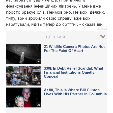
нас зараз ситуація легша, і припиняють
фінансування інфекційних лікарень. У мене вже
просто бракує слів. Неймовірно. Не всіх, деяких,
типу, вони зробили свою справу, вже всіх
нарятували, йдіть тепер до ср***и", - сказав він.
Реклама