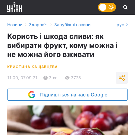
›
›
Новини
Здоров'я
Зарубіжні новини
рус
Користь і шкода сливи: як
вибирати фрукт, кому можна і
не можна його вживати
КРИСТИНА КАЩАВЦЕВА
11:00, 07.09.21
3 хв.
3728
Підпишіться на нас в Google