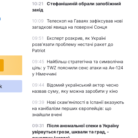
10:21
Стефанішиній обрали запобіжний
захід
я
10:09
Телескоп на Гаваях зафіксував нові
загадкові явища на поверхні Сонця
09:51
Експерт розкрив, як Україні
розвʼязати проблему нестачі ракет до
Patriot
09:45
Найбільш стратегічна та символічна
ціль: у TWZ пояснили сенс атаки на Ан-124
у Німеччині
09:44
Відомий український актор чесно
k
назвав суму, яку можна заробити у кіно
09:39
Нові скам'янілості в Іспанії вказують
на канібалізм перших європейців: що
знайшли вчені
09:31
Після аномальної спеки в Україну
увірвуться грози, шквали та град, -
синоптик (карта)