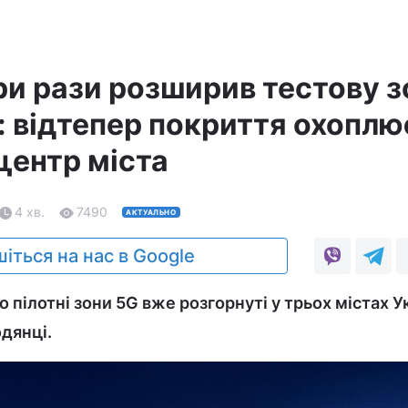
ри рази розширив тестову з
: відтепер покриття охоплю
центр міста
4 хв.
7490
АКТУАЛЬНО
іться на нас в Google
о пілотні зони 5G вже розгорнуті у трьох містах У
одянці.