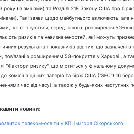
3 року (із змінами) та Розділі 21Е Закону США про бірж
змінами). Такі заяви щодо майбутнього включають, але н
ми, що стосуються, серед іншого, розширення 5G-пок
ількість ризиків та невизначеностей, які можуть призве
ичних результатів і показників від тих, що зазначені в 
, пов’язані з розширенням 5G-покриття у Харкові., а та
ілі "Фактори ризику", що міститься у фінальному докуме
до Комісії з цінних паперів та бірж США ("SEC") 16 бер
вненнями час від часу), а також у будь-яких наступних 
кавити новини:
розвиток телеком-освіти у КПІ ім.Ігоря Сікорського