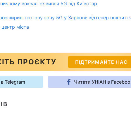
ничному вокзалі з’явився 5G від Київстар
 розширив тестову зону 5G у Харкові: відтепер покритт
 центр міста
ІТЬ ПРОЄКТУ
ПІДТРИМАЙТЕ НАС
 в Telegram
Читати УНІАН в Faceboo
ІВ