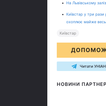
На Львівському заліз
Київстар у три рази
охоплює майже весь
Київстар
ДОПОМОЖ
Читати УНІАН
НОВИНИ ПАРТНЕР