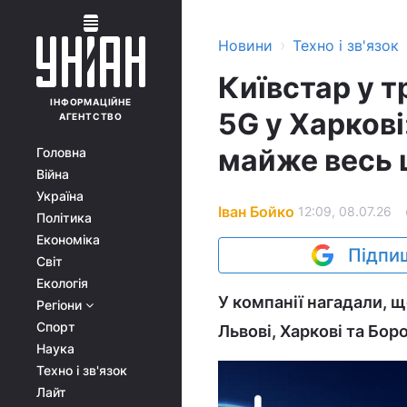
›
Новини
Техно і зв'язок
Київстар у т
ІНФОРМАЦІЙНЕ
5G у Харкові
АГЕНТСТВО
майже весь 
Головна
Війна
Україна
Іван Бойко
12:09, 08.07.26
Політика
Економіка
Підпиш
Світ
Екологія
У компанії нагадали, щ
Регіони
Спорт
Львові, Харкові та Бор
Наука
Техно і зв'язок
Лайт