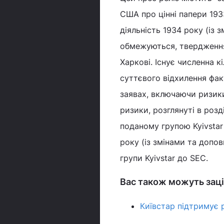
США про цінні папери 193
діяльність 1934 року (із 
обмежуються, твердження
Харкові. Існує численна к
суттєвого відхилення факт
заявах, включаючи ризики
ризики, розглянуті в розд
поданому групою Kyivstar 
року (із змінами та допо
групи Kyivstar до SEC.
Вас також можуть заці
Київстар підтримує 