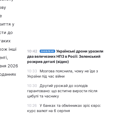
ову
е
риття у
сти до
таких
кож інші
10:42
Українські дрони уразили
ОНОВЛЕНО
два величезних НПЗ в Росії: Зеленський
нті,
розкрив деталі (відео)
езня 2026
10:33
Мозгова пояснила, чому не їде з
поданнях
України під час війни
10:30
Другий урожай до холодів
гарантовано: що встигне вирости після
цибулі та часнику
10:26
У банках та обмінниках зріс євро:
курс валют на 6 серпня