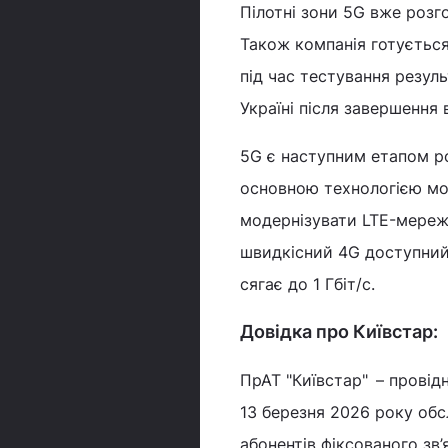
Пілотні зони 5G вже розго
Також компанія готується
під час тестування резул
Україні після завершення 
5G є наступним етапом р
основною технологією моб
модернізувати LTE-мережу
швидкісний 4G доступний 
сягає до 1 Гбіт/с.
Довідка про Київстар:
ПрАТ "Київстар" – провід
13 березня 2026 року обс
абонентів фіксованого зв