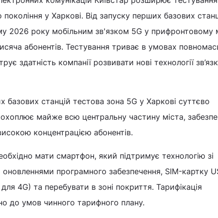
лектронних комунікацій Київстар розширює тестування
о покоління у Харкові. Від запуску перших базових стан
му 2026 року мобільним зв'язком 5G у прифронтовому м
исяча абонентів. Тестування триває в умовах повномас
рує здатність компанії розвивати нові технології зв’яз
х базових станцій тестова зона 5G у Харкові суттєво
 охоплює майже всю центральну частину міста, забезп
 високою концентрацією абонентів.
обхідно мати смартфон, який підтримує технологію зі
 оновленнями програмного забезпечення, SIM-картку U
для 4G) та перебувати в зоні покриття. Тарифікація
но до умов чинного тарифного плану.