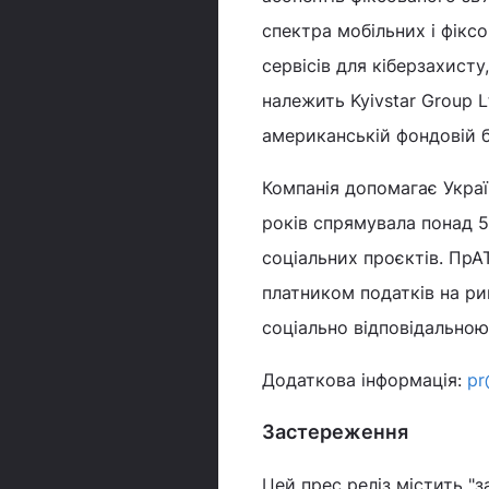
спектра мобільних і фіксо
сервісів для кіберзахист
належить Kyivstar Group L
американській фондовій б
Компанія допомагає Украї
років спрямувала понад 5
соціальних проєктів. ПрАТ
платником податків на р
соціально відповідальною
Додаткова інформація:
pr
Застереження
Цей прес реліз містить "