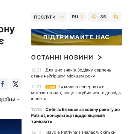
RU
+35
ПОСЛУГИ
ону
ПІДТРИМАЙТЕ НАС
є
ОСТАННІ НОВИНИ
12:21
Для цих знаків Зодіаку серпень
стане найгіршим місяцем року
12:21
Чи можна повернути в
УНІАН
магазин товар, якщо загубив чек: відповідь
юриста
країни –
12:15
Сибіга: Б’ємося за кожну ракету до
Patriot, консультації щодо ліцензій
тривають
12:14
Klavdia Petrivna зізналася, скільки