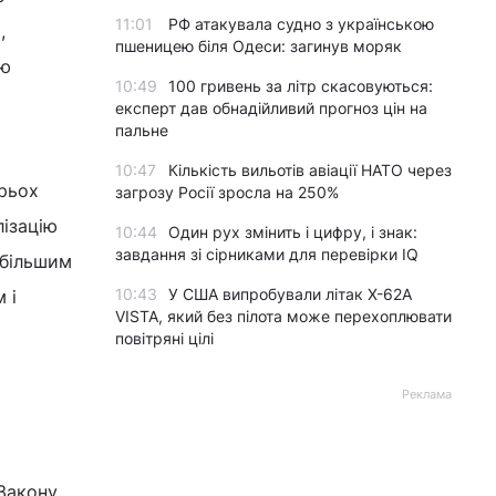
11:01
РФ атакувала судно з українською
,
пшеницею біля Одеси: загинув моряк
тю
10:49
100 гривень за літр скасовуються:
експерт дав обнадійливий прогноз цін на
пальне
10:47
Кількість вильотів авіації НАТО через
трьох
загрозу Росії зросла на 250%
лізацію
10:44
Один рух змінить і цифру, і знак:
завдання зі сірниками для перевірки IQ
йбільшим
10:43
У США випробували літак X-62A
 і
VISTA, який без пілота може перехоплювати
повітряні цілі
Реклама
 Закону