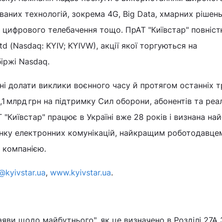
ваних технологій, зокрема 4G, Big Data, хмарних рішень
у, цифрового телебачення тощо. ПрАТ "Київстар" повніс
td (Nasdaq: KYIV; KYIVW), акції якої торгуються на
іржі Nasdaq.
ні долати виклики воєнного часу й протягом останніх 
,1 млрд грн на підтримку Сил оборони, абонентів та реа
 "Київстар" працює в Україні вже 28 років і визнана на
инку електронних комунікацій, найкращим роботодавцем
 компанією.
@kyivstar.ua
,
www.kyivstar.ua
.
заяви щодо майбутнього", як це визначено в Розділі 27А