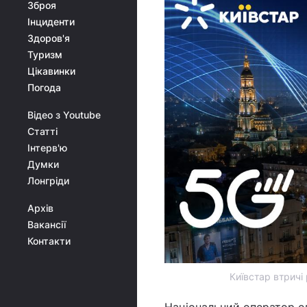
Зброя
Інциденти
Здоров'я
Туризм
Цікавинки
Погода
Відео з Youtube
Статті
Інтерв'ю
Думки
Лонгріди
Архів
Вакансії
Контакти
Київстар втричі