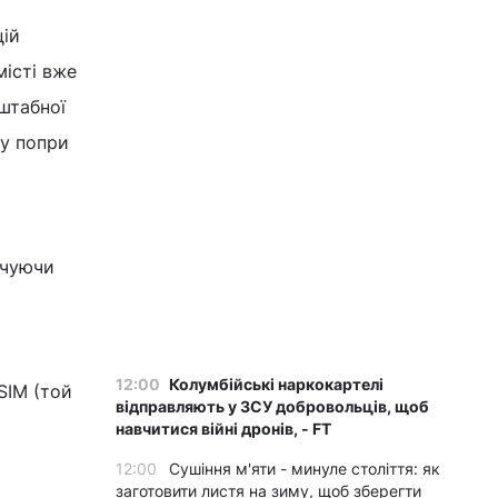
цій
істі вже
штабної
ку попри
ечуючи
12:00
Колумбійські наркокартелі
SIM (той
відправляють у ЗСУ добровольців, щоб
навчитися війні дронів, - FT
12:00
Сушіння м'яти - минуле століття: як
заготовити листя на зиму, щоб зберегти