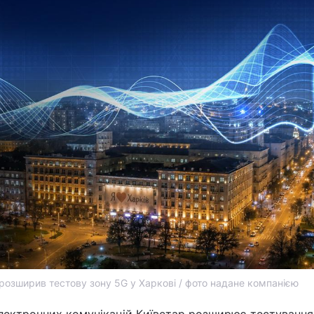
 розширив тестову зону 5G у Харкові / фото надане компанією