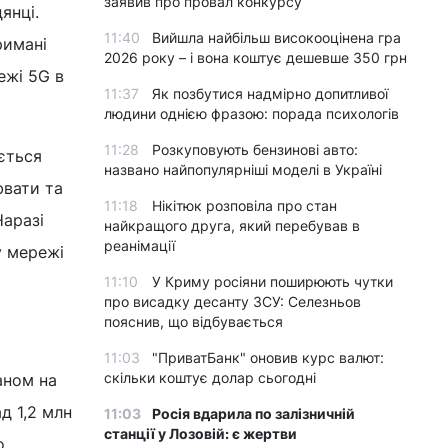
заявив про провал конкурсу
янці.
11:40
Вийшла найбільш високооцінена гра
римані
2026 року – і вона коштує дешевше 350 грн
ежі 5G в
11:37
Як позбутися надмірно допитливої
людини однією фразою: порада психологів
11:28
Розкуповують бензинові авто:
ється
названо найпопулярніші моделі в Україні
ювати та
11:18
Нікітюк розповіла про стан
Наразі
найкращого друга, який перебував в
реанімації
у мережі
11:10
У Криму росіяни поширюють чутки
про висадку десанту ЗСУ: Селезньов
пояснив, що відбувається
11:03
"ПриватБанк" оновив курс валют:
скільки коштує долар сьогодні
аном на
д 1,2 млн
11:03
Росія вдарила по залізничній
станції у Лозовій: є жертви
о