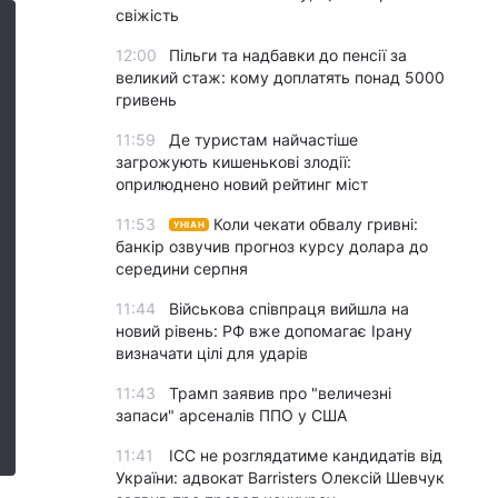
свіжість
12:00
Пільги та надбавки до пенсії за
великий стаж: кому доплатять понад 5000
гривень
11:59
Де туристам найчастіше
загрожують кишенькові злодії:
оприлюднено новий рейтинг міст
11:53
Коли чекати обвалу гривні:
УНІАН
банкір озвучив прогноз курсу долара до
середини серпня
11:44
Військова співпраця вийшла на
новий рівень: РФ вже допомагає Ірану
визначати цілі для ударів
11:43
Трамп заявив про "величезні
запаси" арсеналів ППО у США
11:41
ICC не розглядатиме кандидатів від
України: адвокат Barristers Олексій Шевчук