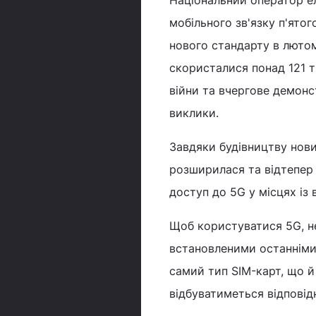
Національний оператор е
мобільного зв'язку п'ятог
нового стандарту в люто
скористалися понад 121 т
війни та вчергове демонст
виклики.
Завдяки будівництву нови
розширилася та відтепер
доступ до 5G у місцях із
Щоб користуватися 5G, не
встановленими останніми
самий тип SIM-карт, що й 
відбуватиметься відповід