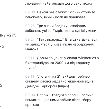
лікування найагресивнішого раку мозку
09:30
Пенсія без стажу: скільки отримає
пенсіонер, який ніколи не працював
09:25
Три знаки Зодіаку незабаром
здійснять усі свої мрії, але за однієї умови
ень +27°.
09:24
"Так лякають…": Вітвіцька зізналася,
чи залишиться у Києві після народження
ий
малюка
09:11
Дрони поцілили у склад Wildberries в
Єкатеринбурзі за 2000 км від кордону
,
(відео)
09:11
"Люта нічка 2": вийшов трейлер
сиквелу хітової різдвяної екшн-комедії з
й
Девідом Гарбором (відео)
09:00
Порожні грядки в серпні - велика
помилка: що з ними робити після збору
врожаю
.