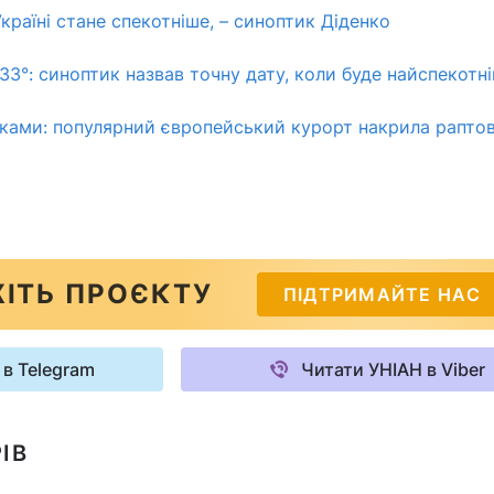
країні стане спекотніше, – синоптик Діденко
+33°: синоптик назвав точну дату, коли буде найспекотн
ками: популярний європейський курорт накрила раптов
ІТЬ ПРОЄКТУ
ПІДТРИМАЙТЕ НАС
 в Telegram
Читати УНІАН в Viber
ІВ