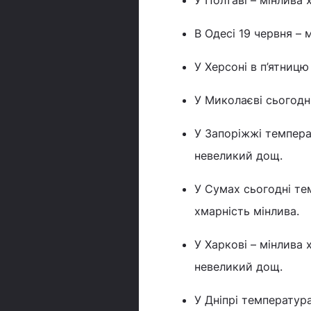
У Полтаві – мінлива 
В Одесі 19 червня – 
У Херсоні в п’ятницю
У Миколаєві сьогодні
У Запоріжжі темпера
невеликий дощ.
У Сумах сьогодні тем
хмарність мінлива.
У Харкові – мінлива 
невеликий дощ.
У Дніпрі температура