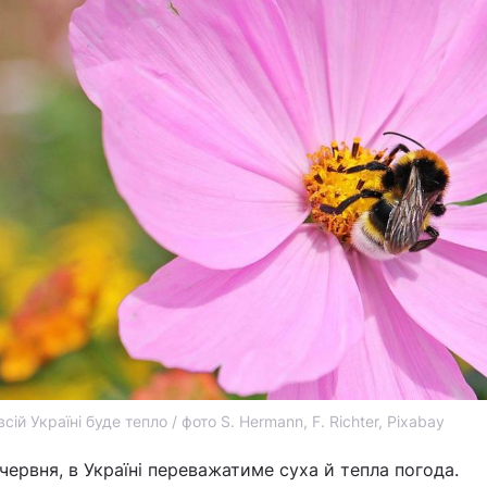
сій Україні буде тепло / фото S. Hermann, F. Richter, Pixabay
червня, в Україні переважатиме суха й тепла погода.