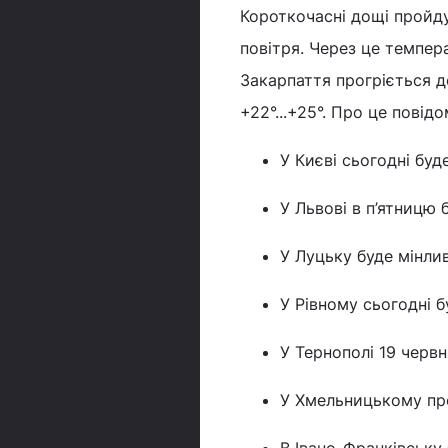
Короткочасні дощі пройду
повітря. Через це темпера
Закарпаття прогріється д
+22°...+25°. Про це пові
У Києві сьогодні буд
У Львові в п’ятницю б
У Луцьку буде мінлив
У Рівному сьогодні б
У Тернополі 19 червн
У Хмельницькому прот