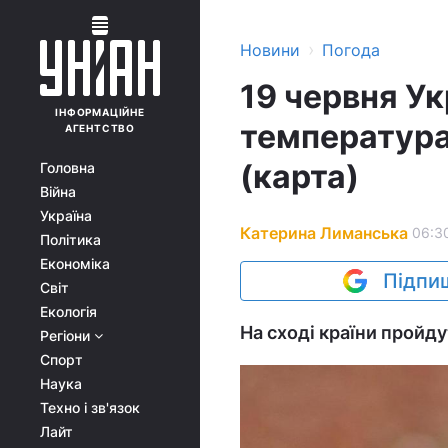
›
Новини
Погода
19 червня Ук
ІНФОРМАЦІЙНЕ
температура
АГЕНТСТВО
(карта)
Головна
Війна
Україна
Катерина Лиманська
06:30
Політика
Економіка
Підпиш
Світ
Екологія
На сході країни пройду
Регіони
Спорт
Наука
Техно і зв'язок
Лайт