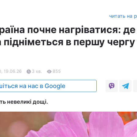
читать на 
раїна почне нагріватися: де
 підніметься в першу чергу
, 19.06.26
3 хв.
855
іться на нас в Google
ть невеликі дощі.