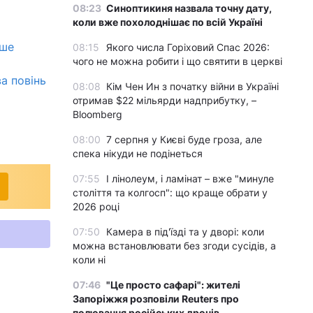
08:23
Синоптикиня назвала точну дату,
коли вже похолоднішає по всій Україні
іше
08:15
Якого числа Горіховий Спас 2026:
чого не можна робити і що святити в церкві
а повінь
08:08
Кім Чен Ин з початку війни в Україні
отримав $22 мільярди надприбутку, –
Bloomberg
08:00
7 серпня у Києві буде гроза, але
спека нікуди не подінеться
07:55
І лінолеум, і ламінат – вже "минуле
століття та колгосп": що краще обрати у
2026 році
07:50
Камера в під'їзді та у дворі: коли
можна встановлювати без згоди сусідів, а
коли ні
07:46
"Це просто сафарі": жителі
Запоріжжя розповіли Reuters про
полювання російських дронів