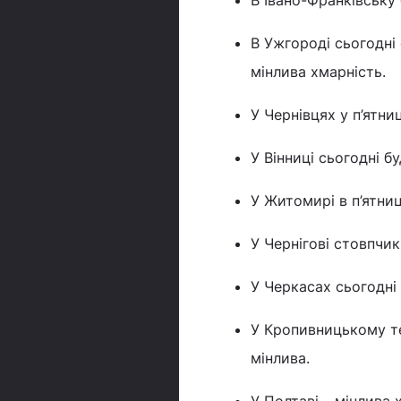
В Івано-Франківську 
В Ужгороді сьогодні
мінлива хмарність.
У Чернівцях у п’ятниц
У Вінниці сьогодні бу
У Житомирі в п’ятниц
У Чернігові стовпчик
У Черкасах сьогодні 
У Кропивницькому те
мінлива.