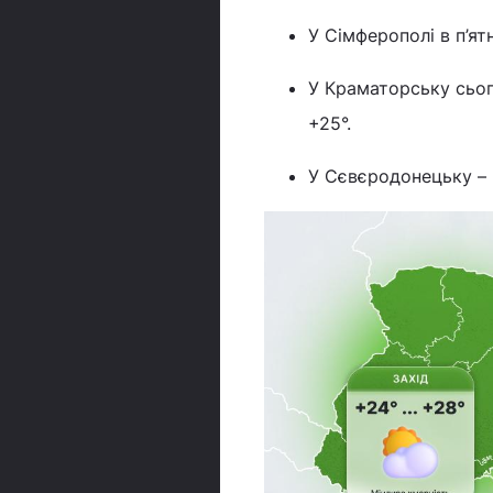
У Сімферополі в п’ятн
У Краматорську сьог
+25°.
У Сєвєродонецьку – 