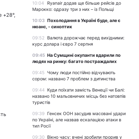
10:04
Ryanair додав ще більше рейсів до
Марокко: одразу три з них – із Польщі
 +28°,
10:03
Похолодання в Україні буде, але є
нюанс, - синоптик
09:52
Валюта дорожчає перед вихідними:
курс долара і євро 7 серпня
09:45
На Сумщині окупанти вдарили по
людях на ринку: багато постраждалих
09:45
Чому люди постійно відчувають
сором: названо 7 проблем з дитинства
09:44
Куди поїхати замість Венеції чи Балі:
названо 10 мальовничих місць без натовпів
туристів
09:39
Генсек ООН засудив масовані удари
сть
по Україні, але назвав ескалацією атаки в
тил Росії
09:30
Вікно часу: вчені зробили прорив у