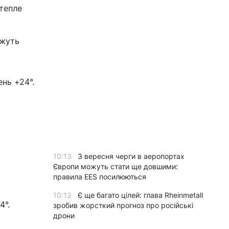
 тепле
ажуть
ень +24°.
10:13
З вересня черги в аеропортах
Європи можуть стати ще довшими:
правила EES посилюються
10:12
Є ще багато цілей: глава Rheinmetall
4°.
зробив жорсткий прогноз про російські
дрони