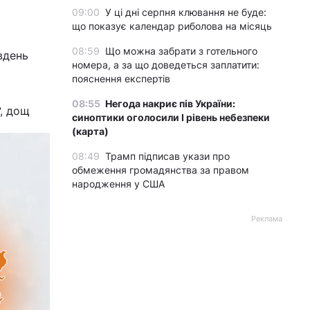
09:00
У ці дні серпня клювання не буде:
що показує календар риболова на місяць
08:59
Що можна забрати з готельного
вдень
номера, а за що доведеться заплатити:
пояснення експертів
08:55
Негода накриє пів України:
°, дощ
синоптики оголосили І рівень небезпеки
(карта)
08:49
Трамп підписав укази про
обмеження громадянства за правом
народження у США
Реклама