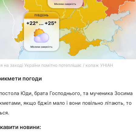
я на заході України помітно потеплішає / колаж УНІАН
прикмети погоди
 апостола Юди, брата Господнього, та мученика Зосима
кметами, якщо бджіл мало і вони повільно літають, то
ься.
кавити новини: