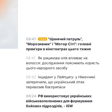
08:47
"Щенячий патруль",
УНІАН
"Морозивник" і "Мотор Сіті": головні
прем'єри в кінотеатрах цього тижня
08:41
Як рицинова олія впливає на
волосся: дослідження пояснюють користь
цього народного засобу
08:32
Інцидент у Лейпцигу: у Німеччині
заперечили, що український літак
перевозив боєприпаси
08:24
РФ використовує українських
військовополонених для формування
бойових підрозділів, - ISW