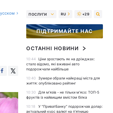
русском
RU
+29
ПОСЛУГИ
ПІДТРИМАЙТЕ НАС
ОСТАННІ НОВИНИ
10:44
Ціни зростають як на дріжджах:
стало відомо, які вживані авто
подорожчали найбільше
10:40
Зумери обрали найкращі міста для
життя: опубліковано рейтинг
10:30
Для м’язів - не тільки м’ясо: ТОП-5
фруктів із найвищим вмістом білка
10:18
У "ПриватБанку" подорожчав долар:
актуальний курс валют на п’ятницю