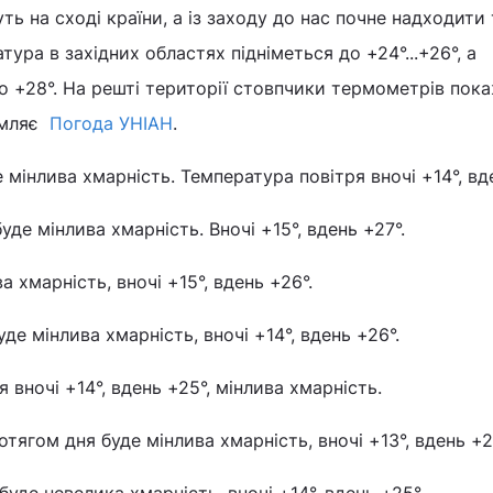
ть на сході країни, а із заходу до нас почне надходити
тура в західних областях підніметься до +24°...+26°, а
о +28°. На решті території стовпчики термометрів пок
домляє
Погода УНІАН
.
е мінлива хмарність. Температура повітря вночі +14°, вд
уде мінлива хмарність. Вночі +15°, вдень +27°.
а хмарність, вночі +15°, вдень +26°.
уде мінлива хмарність, вночі +14°, вдень +26°.
я вночі +14°, вдень +25°, мінлива хмарність.
ягом дня буде мінлива хмарність, вночі +13°, вдень +2