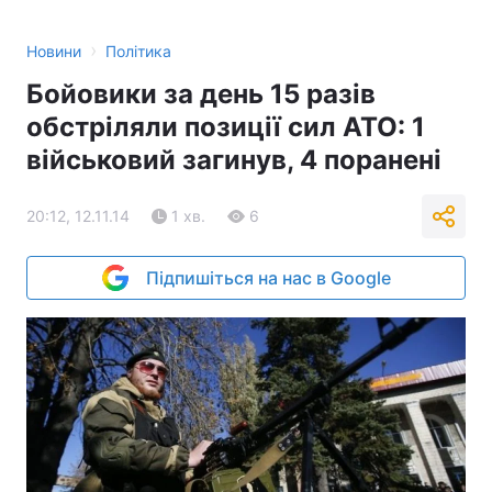
›
Новини
Політика
Бойовики за день 15 разів
обстріляли позиції сил АТО: 1
військовий загинув, 4 поранені
20:12, 12.11.14
1 хв.
6
Підпишіться на нас в Google