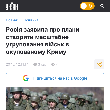
›
Новини
Політика
Росія заявила про плани
створити масштабне
угруповання військ в
окупованому Криму
20:17, 12.11.14
3 хв.
7
Підпишіться на нас в Google