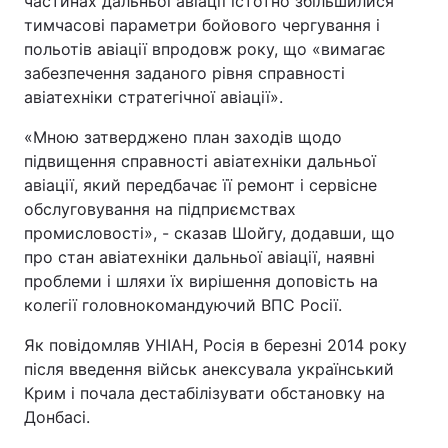
частинах дальньої авіації істотно збільшилися
тимчасові параметри бойового чергування і
польотів авіації впродовж року, що «вимагає
забезпечення заданого рівня справності
авіатехніки стратегічної авіації».
«Мною затверджено план заходів щодо
підвищення справності авіатехніки дальньої
авіації, який передбачає її ремонт і сервісне
обслуговування на підприємствах
промисловості», - сказав Шойгу, додавши, що
про стан авіатехніки дальньої авіації, наявні
проблеми і шляхи їх вирішення доповість на
колегії головнокомандуючий ВПС Росії.
Як повідомляв УНІАН, Росія в березні 2014 року
після введення військ анексувала український
Крим і почала дестабілізувати обстановку на
Донбасі.