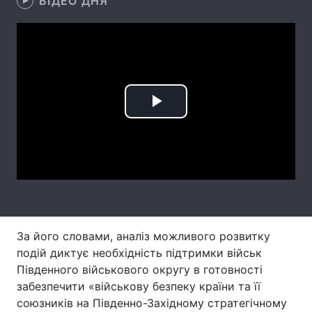
ВІДЕО ДНЯ
Лонгріди
Відео з Youtube
Статті
Інтерв'ю
Думки
Play
Архів
Вакансії
Video
Контакти
Послуги
За його словами, аналіз можливого розвитку
подій диктує необхідність підтримки військ
Південного військового округу в готовності
забезпечити «військову безпеку країни та її
союзників на Південно-Західному стратегічному