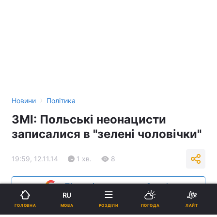
›
Новини
Політика
ЗМІ: Польські неонацисти
записалися в "зелені чоловічки"
19:59, 12.11.14
1 хв.
8
Підпишіться на нас в Google
RU
МОВА
ГОЛОВНА
РОЗДІЛИ
ПОГОДА
ЛАЙТ