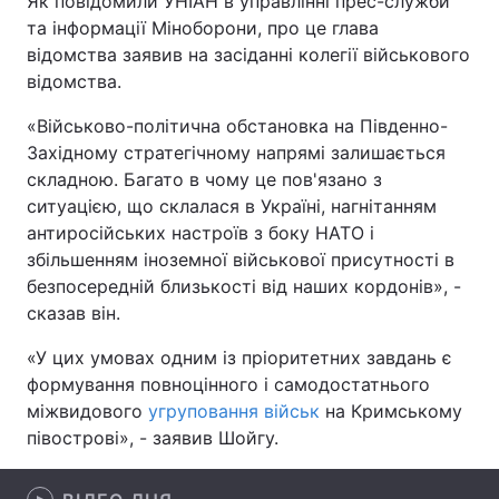
Як повідомили УНІАН в управлінні прес-служби
та інформації Міноборони, про це глава
відомства заявив на засіданні колегії військового
відомства.
Головна
Війна
«Військово-політична обстановка на Південно-
Україна
Політика
Західному стратегічному напрямі залишається
складною. Багато в чому це пов'язано з
Економіка
Світ
ситуацією, що склалася в Україні, нагнітанням
антиросійських настроїв з боку НАТО і
Спорт
Наука
збільшенням іноземної військової присутності в
безпосередній близькості від наших кордонів», -
Техно і зв'язок
Лайт
сказав він.
Зброя
Інциденти
«У цих умовах одним із пріоритетних завдань є
формування повноцінного і самодостатнього
Здоров'я
Туризм
міжвидового
угруповання військ
на Кримському
півострові», - заявив Шойгу.
Цікавинки
Погода
Екологія
Регіони