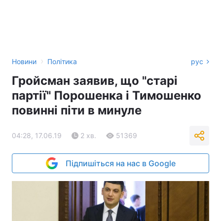
›
Новини
Політика
рус
Гройсман заявив, що "старі
партії" Порошенка і Тимошенко
повинні піти в минуле
04:28, 17.06.19
2 хв.
51369
Підпишіться на нас в Google