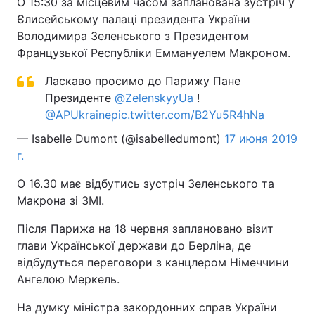
О 15:30 за місцевим часом запланована зустріч у
Єлисейському палаці президента України
Володимира Зеленського з Президентом
Французької Республіки Еммануелем Макроном.
Ласкаво просимо до Парижу Пане
Президенте
@ZelenskyyUa
!
@APUkraine
pic.twitter.com/B2Yu5R4hNa
— Isabelle Dumont (@isabelledumont)
17 июня 2019
г.
О 16.30 має відбутись зустріч Зеленського та
Макрона зі ЗМІ.
Після Парижа на 18 червня заплановано візит
глави Української держави до Берліна, де
відбудуться переговори з канцлером Німеччини
Ангелою Меркель.
На думку міністра закордонних справ України