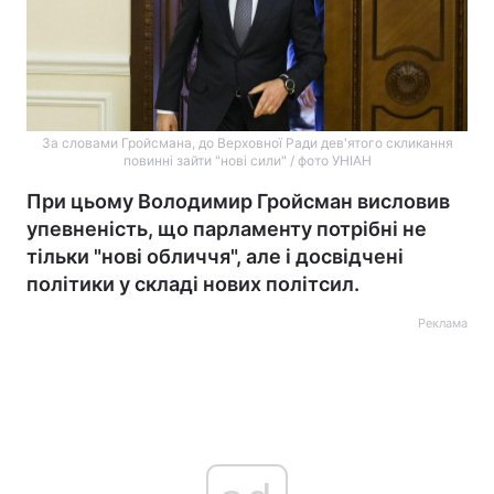
За словами Гройсмана, до Верховної Ради дев'ятого скликання
повинні зайти "нові сили" / фото УНІАН
При цьому Володимир Гройсман висловив
упевненість, що парламенту потрібні не
тільки "нові обличчя", але і досвідчені
політики у складі нових політсил.
Реклама