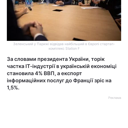
Зеленський у Парижі відвідав найбільший в Європі стартап-
комплекс Station F
За словами президента України, торік
частка ІТ-індустрії в українській економіці
становила 4% ВВП, а експорт
інформаційних послуг до Франції зріс на
1,5%.
Реклама