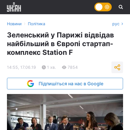
›
Новини
Політика
рус
Зеленський у Парижі відвідав
найбільший в Європі стартап-
комплекс Station F
14:55, 17.06.19
1 хв.
7854
Підпишіться на нас в Google