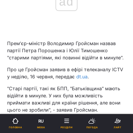
ad
Прем'єр-міністр Володимир Гройсман назвав
партії Петра Порошенка і Юлії Тимошенко
"старими партіями, які повинні відійти в минуле".
Про це Гройсман заявив в ефірі телеканалу ICTV
у неділю, 16 червня, передає
dt.ua
.
"Старі партії, такі як БПП, "Батьківщина" мають
відійти в минуле. У них була можливість
приймати важливі для країни рішення, але вони
цього не зробили", - заявив Гройсман.
RU
На думку прем'єра, до Верховної Ради дев'ятого
МОВА
скликання мають зайти "нові сили".
ГОЛОВНА
РОЗДІЛИ
ПОГОДА
ЛАЙТ