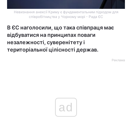
Невизнання анексії Криму є фундаментальним підходом для
співробітництва у Чорному морі - Рада ЄС
В ЄС наголосили, що така співпраця має
відбуватися на принципах поваги
незалежності, суверенітету і
територіальної цілісності держав.
Реклама
ad