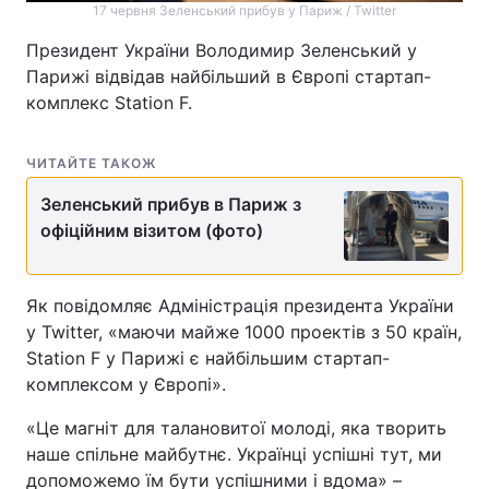
17 червня Зеленський прибув у Париж / Twitter
Лонгріди
Президент України Володимир Зеленський у
Парижі відвідав найбільший в Європі стартап-
комплекс Station F.
Відео з Youtube
Статті
Інтерв'ю
Думки
ЧИТАЙТЕ ТАКОЖ
Архів
Вакансії
Зеленський прибув в Париж з
офіційним візитом (фото)
Контакти
Послуги
Як повідомляє Адміністрація президента України
у Twitter, «маючи майже 1000 проектів з 50 країн,
Station F у Парижі є найбільшим стартап-
комплексом у Європі».
«Це магніт для талановитої молоді, яка творить
наше спільне майбутнє. Українці успішні тут, ми
допоможемо їм бути успішними і вдома» –