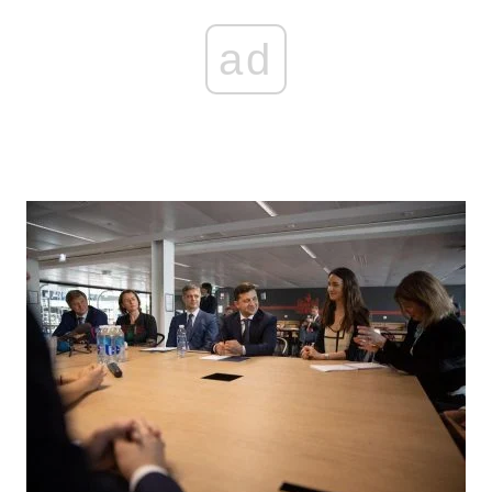
ad
Головна
Війна
Україна
Політика
Економіка
Світ
Спорт
Наука
Техно і зв'язок
Лайт
Зброя
Інциденти
Здоров'я
Туризм
Цікавинки
Погода
Екологія
Регіони