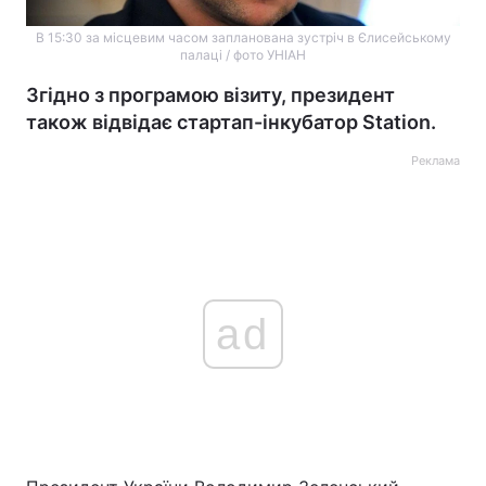
В 15:30 за місцевим часом запланована зустріч в Єлисейському
палаці / фото УНІАН
Згідно з програмою візиту, президент
також відвідає стартап-інкубатор Station.
Реклама
ad