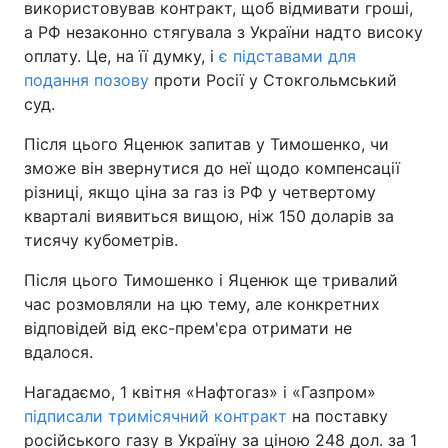
використовував контракт, щоб відмивати гроші,
а РФ незаконно стягувала з України надто високу
оплату. Це, на її думку, і
є підставами для
подання позову
проти Росії у Стокгольмський
суд.
Після цього Яценюк запитав у Тимошенко, чи
зможе він звернутися до неї щодо компенсації
різниці, якщо ціна за газ із РФ у четвертому
кварталі виявиться вищою, ніж 150 доларів за
тисячу кубометрів.
Після цього Тимошенко і Яценюк ще тривалий
час розмовляли на цю тему, але конкретних
відповідей від екс-прем'єра отримати не
вдалося.
Нагадаємо, 1 квітня «Нафтогаз» і «Газпром»
підписали тримісячний контракт
на поставку
російського газу в Україну за ціною 248 дол. за 1