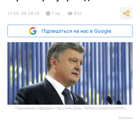
11:56, 05.06.15
1 хв.
922
Підпишіться на нас в Google
Порошенко підводить підсумки року / twitter.com/poroshenko
Реклама