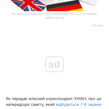
На саміті не йтиметься про повернення Росії за стіл лідерів /
minfin.com.ua
Реклама
ad
Як передає власний кореспондент УНІАН, про це
напередодні саміту, який
відбудеться 7-8 червня