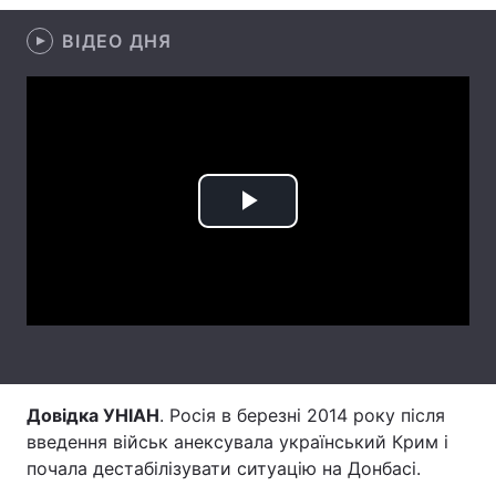
Лонгріди
ВІДЕО ДНЯ
Відео з Youtube
Статті
Інтерв'ю
Думки
Архів
Вакансії
Play
Контакти
Video
Послуги
Довідка УНІАН
. Росія в березні 2014 року після
введення військ анексувала український Крим і
почала дестабілізувати ситуацію на Донбасі.