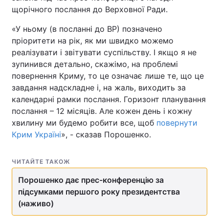
щорічного послання до Верховної Ради.
«У ньому (в посланні до ВР) позначено
пріоритети на рік, як ми швидко можемо
Головна
Війна
реалізувати і звітувати суспільству. І якщо я не
зупинився детально, скажімо, на проблемі
Україна
Політика
повернення Криму, то це означає лише те, що це
Економіка
Світ
завдання надскладне і, на жаль, виходить за
календарні рамки послання. Горизонт планування
Спорт
Наука
послання – 12 місяців. Але кожен день і кожну
хвилину ми будемо робити все, щоб
повернути
Техно і зв'язок
Лайт
Крим Україні
», - сказав Порошенко.
Зброя
Інциденти
ЧИТАЙТЕ ТАКОЖ
Здоров'я
Туризм
Порошенко дає прес-конференцію за
підсумками першого року президентства
Цікавинки
Погода
(наживо)
Екологія
Регіони