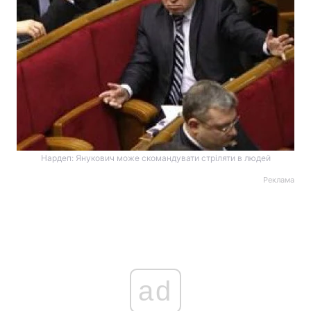
Нардеп: Янукович може скомандувати стріляти в людей
Реклама
ad