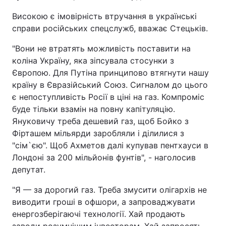
Високою є імовірність втручання в українські
справи російських спецслужб, вважає Стецьків.
"Вони не втратять можливість поставити на
коліна Україну, яка зіпсувала стосунки з
Європою. Для Путіна принципово втягнути нашу
країну в Євразійський Союз. Сигналом до цього
є непоступливість Росії в ціні на газ. Компроміс
буде тільки взамін на повну капітуляцію.
Януковичу треба дешевий газ, щоб Бойко з
Фірташем мільярди заробляли і ділилися з
"сім`єю". Щоб Ахметов далі купував пентхауси в
Лондоні за 200 мільйонів фунтів", - наголосив
депутат.
"Я — за дорогий газ. Треба змусити олігархів не
виводити гроші в офшори, а запроваджувати
енергозберігаючі технології. Хай продають