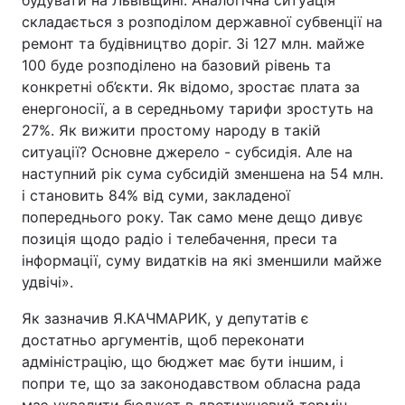
будувати на Львівщині. Аналогічна ситуація
складається з розподілом державної субвенції на
ремонт та будівництво доріг. Зі 127 млн. майже
100 буде розподілено на базовий рівень та
конкретні об’єкти. Як відомо, зростає плата за
енергоносії, а в середньому тарифи зростуть на
27%. Як вижити простому народу в такій
ситуації? Основне джерело - субсидія. Але на
наступний рік сума субсидій зменшена на 54 млн.
і становить 84% від суми, закладеної
попереднього року. Так само мене дещо дивує
позиція щодо радіо і телебачення, преси та
інформації, суму видатків на які зменшили майже
удвічі».
Як зазначив Я.КАЧМАРИК, у депутатів є
достатньо аргументів, щоб переконати
адміністрацію, що бюджет має бути іншим, і
попри те, що за законодавством обласна рада