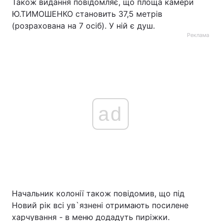
Також видання повідомляє, що площа камери
Ю.ТИМОШЕНКО становить 37,5 метрів
Тема оформлення
(розрахована на 7 осіб). У ній є душ.
Реклама
ad
Начальник колонії також повідомив, що під
Новий рік всі ув`язнені отримають посилене
харчування - в меню додадуть пиріжки.