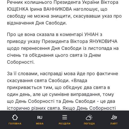
Речник колишнього Президента України Віктора
ЮЩЕНКА Ірина ВАННИКОВА наголошує, що
свободу не можна знищити, скасувавши указ про
відзначення Дня Свободи.
Про це вона сказала в коментарі УНІАН з
приводу указу Президента Віктора ЯНУКОВИЧА
щодо перенесення Дня Свободи із листопада на
січень та об’єднання цього свята із Днем
Соборності.
За її словами, насправді мова йде про фактичне
скасування свята Свободи. «Влада
прикривається тим, що об’єднує два свята в
один день, але це сумнівне виправдання, тому
що День Соборності та День Свободи - це два
історично різних свята. Якщо День Соборності
святкують, базуючись на історичних подіях, то
RU
День Свободи це більше свято духу, який не
МОВА
ГОЛОВНА
РОЗДІЛИ
ПОГОДА
ЛАЙТ
можна знищити, скасувавши указ», - наголосила