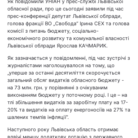
Як повідомили УНІАН у прес-службі Львівської
обласної ради, про це сьогодні заявили під час
прес-конференції депутат Львівської облради,
голова фракції ВО „Свобода” Ірина СЕХ та голова
комісії з питань бюджету, соціально-
економічного розвитку та комунальної власності
Львівської облради Ярослав КАЧМАРИК.
Як зазначається у повідомленні, під час зустрічі з
журналістами наголошувалося на тому, що
„уперше за останні десятиліття скорочується
загальний обсяг видатків обласного бюджету -
на 73 млн. грн. у порівнянні з очікуваним
виконанням бюджету у поточному році. І це – на
тлі збільшення видатків за заробітну плату на 17-
20% та видатків на оплату енергоносіїв на 27% та
шалених темпів інфляції”.
Наступного року Львівська область отримає
вдвічі меншу додаткову дотацію з державного