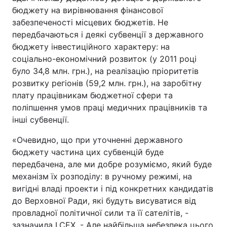
бюджету на вирівнювання фінансової
забезпеченості місцевих бюджетів. Не
передбачаються і деякі субвенції з державного
бюджету інвестиційного характеру: на
соціально-економічний розвиток (у 2011 році
було 34,8 млн. грн.), на реалізацію пріоритетів
розвитку регіонів (59,2 млн. грн.), на заробітну
плату працівникам бюджетної сфери та
поліпшення умов праці медичних працівників та
інші субвенції.
«Очевидно, що при уточненні державного
бюджету частина цих субвенцій буде
передбачена, але ми добре розуміємо, який буде
механізм їх розподілу: в ручному режимі, на
вигідні владі проекти і під конкретних кандидатів
до Верховної Ради, які будуть висуватися від
провладної політичної сили та її сателітів, -
зазначила І.СЕХ. - Але найбільша небезпека цього