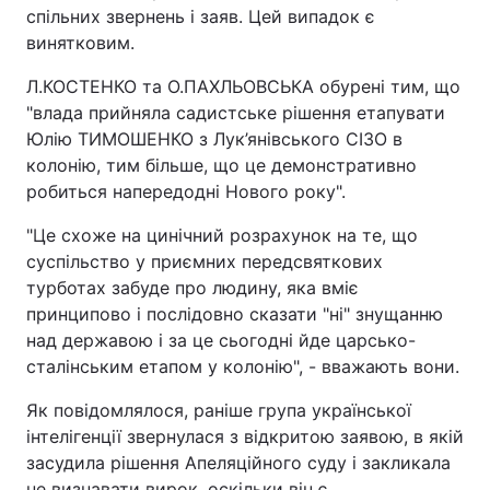
спільних звернень і заяв. Цей випадок є
винятковим.
Л.КОСТЕНКО та О.ПАХЛЬОВСЬКА обурені тим, що
"влада прийняла садистське рішення етапувати
Юлію ТИМОШЕНКО з Лук’янівського СІЗО в
колонію, тим більше, що це демонстративно
робиться напередодні Нового року".
"Це схоже на цинічний розрахунок на те, що
суспільство у приємних передсвяткових
турботах забуде про людину, яка вміє
принципово і послідовно сказати "ні" знущанню
над державою і за це сьогодні йде царсько-
сталінським етапом у колонію", - вважають вони.
Як повідомлялося, раніше група української
інтелігенції звернулася з відкритою заявою, в якій
засудила рішення Апеляційного суду і закликала
не визнавати вирок, оскільки він є