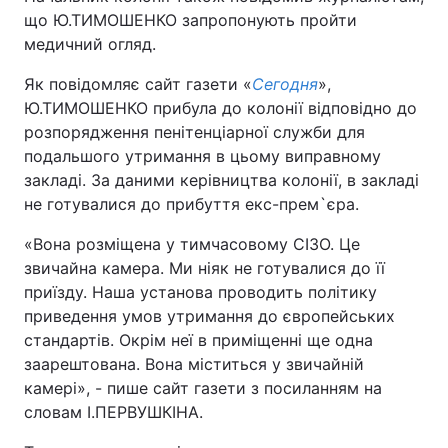
що Ю.ТИМОШЕНКО запропонують пройти
Лонгріди
медичний огляд.
Як повідомляє сайт газети «
Сегодня
»,
Відео з Youtube
Статті
Ю.ТИМОШЕНКО прибула до колонії відповідно до
розпорядження пенітенціарної служби для
Інтерв'ю
Думки
подальшого утримання в цьому виправному
закладі. За даними керівництва колонії, в закладі
Архів
Вакансії
не готувалися до прибуття екс-прем`єра.
Контакти
«Вона розміщена у тимчасовому СІЗО. Це
звичайна камера. Ми ніяк не готувалися до її
Послуги
приїзду. Наша установа проводить політику
приведення умов утримання до європейських
стандартів. Окрім неї в приміщенні ще одна
заарештована. Вона міститься у звичайній
камері», - пише сайт газети з посиланням на
словам І.ПЕРВУШКІНА.