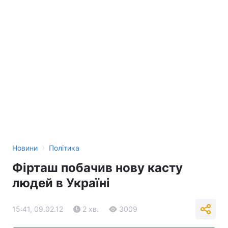
›
Новини
Політика
Фірташ побачив нову касту
людей в Україні
15:41, 09.02.12
2 хв.
3009