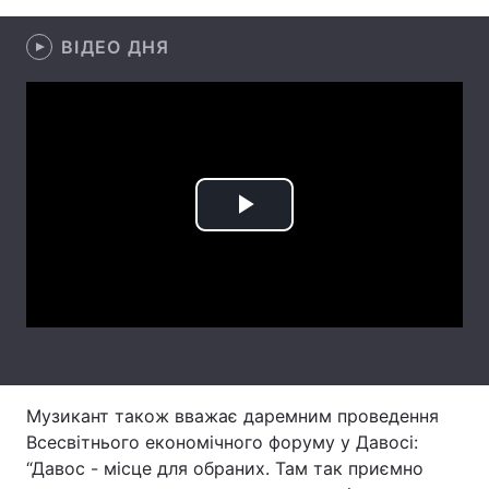
Лонгріди
ВІДЕО ДНЯ
Відео з Youtube
Статті
Інтерв'ю
Думки
Архів
Вакансії
Play
Контакти
Video
Послуги
Музикант також вважає даремним проведення
Всесвітнього економічного форуму у Давосі:
“Давос - місце для обраних. Там так приємно