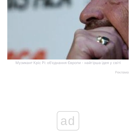
Музикант Кріс Рі: об'єднання Європи - найгірша ідея у світі
Реклама
ad