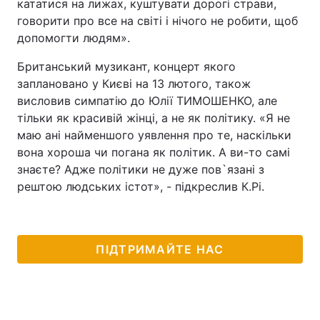
кататися на лижах, куштувати дорогі страви,
говорити про все на світі і нічого не робити, щоб
Тема оформлення
допомогти людям».
Британський музикант, концерт якого
заплановано у Києві на 13 лютого, також
висловив симпатію до Юлії ТИМОШЕНКО, але
тільки як красивій жінці, а не як політику. «Я не
маю ані найменшого уявлення про те, наскільки
вона хороша чи погана як політик. А ви-то самі
знаєте? Адже політики не дуже пов`язані з
рештою людських істот», - підкреслив К.Рі.
ПІДТРИМАЙТЕ НАС