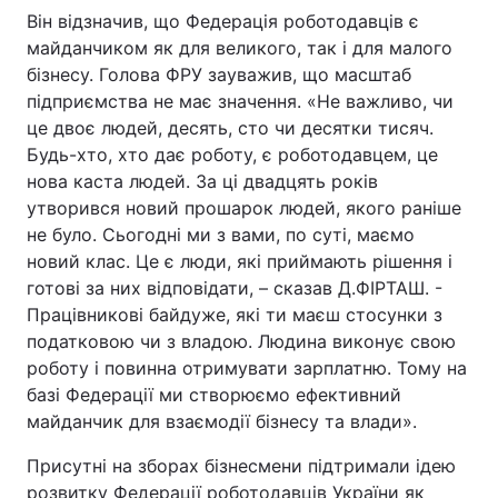
Він відзначив, що Федерація роботодавців є
майданчиком як для великого, так і для малого
бізнесу. Голова ФРУ зауважив, що масштаб
підприємства не має значення. «Не важливо, чи
це двоє людей, десять, сто чи десятки тисяч.
Будь-хто, хто дає роботу, є роботодавцем, це
нова каста людей. За ці двадцять років
утворився новий прошарок людей, якого раніше
не було. Сьогодні ми з вами, по суті, маємо
новий клас. Це є люди, які приймають рішення і
готові за них відповідати, – сказав Д.ФІРТАШ. -
Працівникові байдуже, які ти маєш стосунки з
податковою чи з владою. Людина виконує свою
роботу і повинна отримувати зарплатню. Тому на
базі Федерації ми створюємо ефективний
майданчик для взаємодії бізнесу та влади».
Присутні на зборах бізнесмени підтримали ідею
розвитку Федерації роботодавців України як