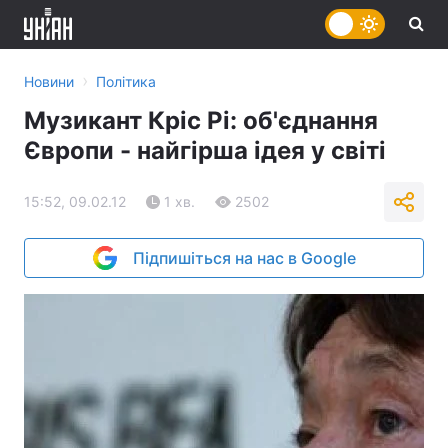
›
Новини
Політика
Музикант Кріс Рі: об'єднання
Європи - найгірша ідея у світі
15:52, 09.02.12
1 хв.
2502
Підпишіться на нас в Google