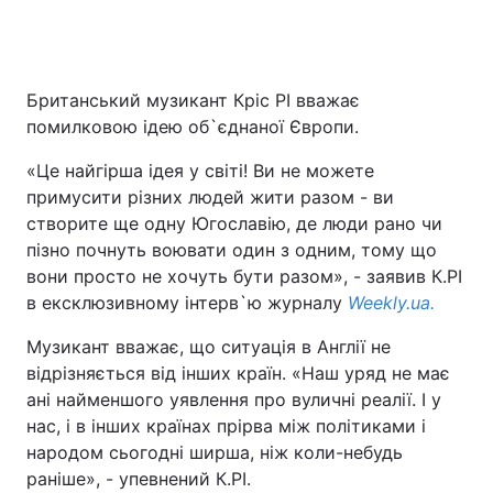
Головна
Війна
Британський музикант Кріс РІ вважає
помилковою ідею об`єднаної Європи.
Україна
Політика
«Це найгірша ідея у світі! Ви не можете
Економіка
Світ
примусити різних людей жити разом - ви
створите ще одну Югославію, де люди рано чи
Спорт
Наука
пізно почнуть воювати один з одним, тому що
вони просто не хочуть бути разом», - заявив К.РІ
Техно і зв'язок
Лайт
в ексклюзивному інтерв`ю журналу
Weekly.ua.
Зброя
Інциденти
Музикант вважає, що ситуація в Англії не
відрізняється від інших країн. «Наш уряд не має
Здоров'я
Туризм
ані найменшого уявлення про вуличні реалії. І у
нас, і в інших країнах прірва між політиками і
Цікавинки
Погода
народом сьогодні ширша, ніж коли-небудь
раніше», - упевнений К.РІ.
Екологія
Регіони