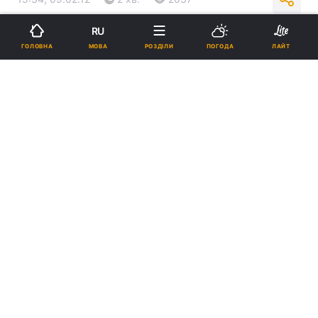
RU
Підпишіться на нас в Google
МОВА
ГОЛОВНА
РОЗДІЛИ
ПОГОДА
ЛАЙТ
Реклама
ad
Координатор «Оновлення країни» у Запоріжжі
Дмитро ХАРЬКОВ подав до Подільського
районного суду Києва позов до Центрального