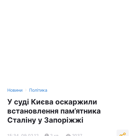
›
Новини
Політика
У суді Києва оскаржили
встановлення пам’ятника
Сталіну у Запоріжжі
15:34, 09.02.12
2 хв.
2037