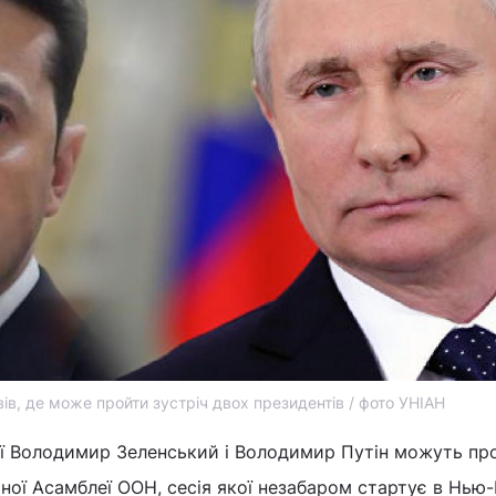
ів, де може пройти зустріч двох президентів / фото УНІАН
сії Володимир Зеленський і Володимир Путін можуть пр
ьної Асамблеї ООН, сесія якої незабаром стартує в Нью