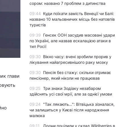
сором: названо 7 проблем з дитинства
09:44
Куди поїхати замість Венеції чи Балі:
названо 10 мальовничих місць без натовпів
туристів
09:39
Генсек ООН засудив масовані удари
по Україні, але назвав ескалацією атаки в
тил Росії
09:30
Вікно часу: вчені зробили прорив у
лікування найагресивнішого раку мозку
09:30
Пенсія без стажу: скільки отримає
ник глави
пенсіонер, який ніколи не працював
ховують
09:25
Три знаки Зодіаку незабаром
здійснять усі свої мрії, але за однієї умови
09:24
"Так лякають…": Вітвіцька зізналася,
йно
чи залишиться у Києві після народження
малюка
09:11
Дрони поцілили у склад Wildberries в