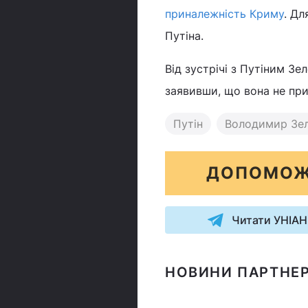
приналежність Криму
. Дл
Путіна.
Від зустрічі з Путіним З
заявивши, що вона не прин
Путін
Володимир Зе
ДОПОМОЖ
Читати УНІАН
НОВИНИ ПАРТНЕР