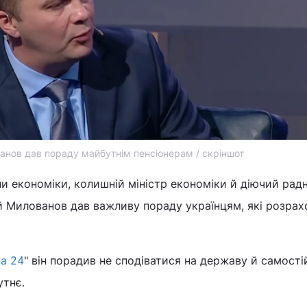
анов дав пораду майбутнім пенсіонерам / скріншот
и економіки, колишній міністр економіки й діючий рад
й Милованов дав важливу пораду українцям, які розра
на 24
" він порадив не сподіватися на державу й самості
утнє.