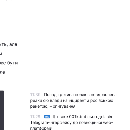
уть, але
и
оже бути
але
11:39
Понад третина поляків невдоволена
реакцією влади на інцидент з російською
ракетою, – опитування
11:28
Що таке 001k.bot сьогодні: від
НК
Telegram-інтерфейсу до повноцінної web-
платформи