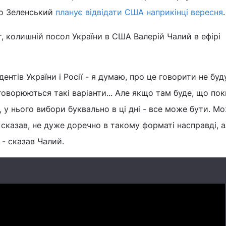
що Зеленський
планує відвідати США наприкінці вересня
.
, колишній посол України в США Валерій Чалий в ефірі
дентів України і Росії - я думаю, про це говорити не буд
говорюються такі варіанти... Але якщо там буде, що пок
, у нього вибори буквально в ці дні - все може бути. М
 сказав, не дуже доречно в такому форматі насправді, 
 - сказав Чалий.