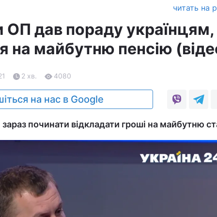
читать на 
 ОП дав пораду українцям, 
я на майбутню пенсію (віде
21
2 хв.
4080
іться на нас в Google
зараз починати відкладати гроші на майбутню ст