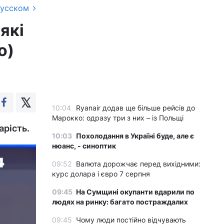
русском
які
о)
10:04
Ryanair додав ще більше рейсів до
Марокко: одразу три з них – із Польщі
арість.
10:03
Похолодання в Україні буде, але є
нюанс, - синоптик
09:52
Валюта дорожчає перед вихідними:
курс долара і євро 7 серпня
09:45
На Сумщині окупанти вдарили по
людях на ринку: багато постраждалих
09:45
Чому люди постійно відчувають