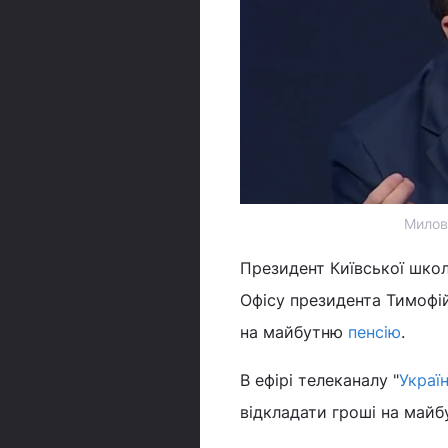
Милов
Президент Київської школ
Офісу президента Тимофі
на майбутню
пенсію
.
В ефірі телеканалу "
Украї
відкладати гроші на майб