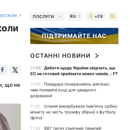
русском
RU
+29
ПОСЛУГИ
коли
ПІДТРИМАЙТЕ НАС
ОСТАННІ НОВИНИ
11:46
Дебати щодо України свідчать, що
ЄС не готовий приймати нових членів, - FT
11:45
Помідори почервоніють миттєво:
и, що не
чим поливати кущі для швидкого
дозрівання
11:42
Іспанія викарбувала пам'ятну срібну
монету на честь тріумфу збірної з футболу
(фото)
11:42
687 тисяч сонячних панелей