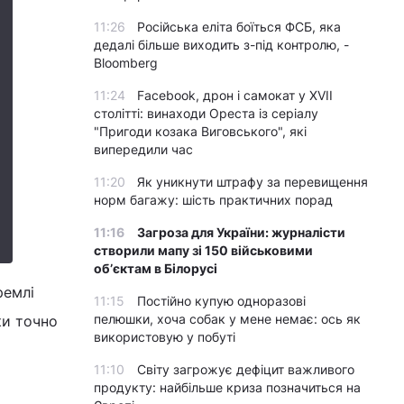
11:26
Російська еліта боїться ФСБ, яка
дедалі більше виходить з-під контролю, -
Bloomberg
11:24
Facebook, дрон і самокат у XVII
столітті: винаходи Ореста із серіалу
"Пригоди козака Виговського", які
випередили час
11:20
Як уникнути штрафу за перевищення
норм багажу: шість практичних порад
11:16
Загроза для України: журналісти
створили мапу зі 150 військовими
обʼєктам в Білорусі
ремлі
11:15
Постійно купую одноразові
пелюшки, хоча собак у мене немає: ось як
ки точно
використовую у побуті
11:10
Світу загрожує дефіцит важливого
продукту: найбільше криза позначиться на