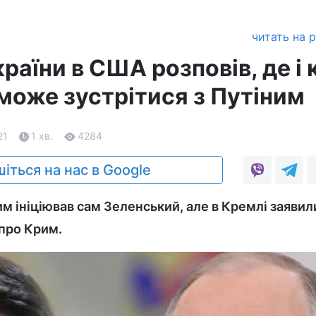
читать на 
раїни в США розповів, де і 
може зустрітися з Путіним
21
1 хв.
4284
іться на нас в Google
им ініціював сам Зеленський, але в Кремлі заявил
 про Крим.