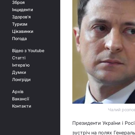
Зброя
Інциденти
Здоров'я
Туризм
Цікавинки
Погода
Відео з Youtube
Статті
Інтерв'ю
Думки
Лонгріди
Архів
Вакансії
Контакти
Чалий розпов
Президенти України і Ро
зустріч на полях Генерал