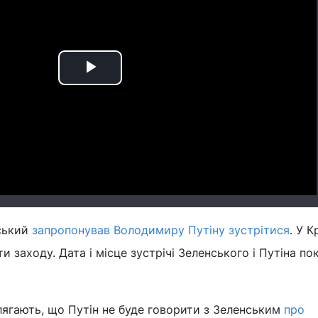
Play
Video
ський
запропонував Володимиру Путіну зустрітися
. У К
 заходу. Дата і місце зустрічі Зеленського і Путіна по
лягають, що Путін не буде говорити з Зеленським
про