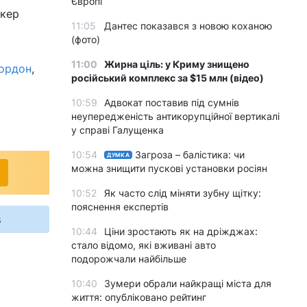
Європі
ікер
11:05
Дантес показався з новою коханою
(фото)
11:00
Жирна ціль: у Криму знищено
Гордон
,
російський комплекс за $15 млн (відео)
10:59
Адвокат поставив під сумнів
неупередженість антикорупційної вертикалі
у справі Галущенка
10:54
Загроза – балістика: чи
ДУМКА
можна знищити пускові установки росіян
10:52
Як часто слід міняти зубну щітку:
пояснення експертів
s
10:44
Ціни зростають як на дріжджах:
стало відомо, які вживані авто
подорожчали найбільше
10:40
Зумери обрали найкращі міста для
життя: опубліковано рейтинг