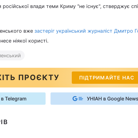
я російської влади теми Криму "не існує", стверджує сп
еленського вже
застеріг український журналіст Дмитро 
есе ніякої користі.
ленський
ІТЬ ПРОЄКТУ
ПІДТРИМАЙТЕ НАС
 в Telegram
УНІАН в Google New
ІВ