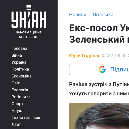
›
Новини
Політика
Екс-посол Ук
ІНФОРМАЦІЙНЕ
Зеленський 
АГЕНТСТВО
Головна
Юрій Годован
Війна
04:32, 09.09.
Україна
Підпиш
Політика
Економіка
Світ
Раніше зустріч з Путін
Екологія
хочуть говорити з ним
Регіони
Спорт
Наука
Техно і зв'язок
Лайт