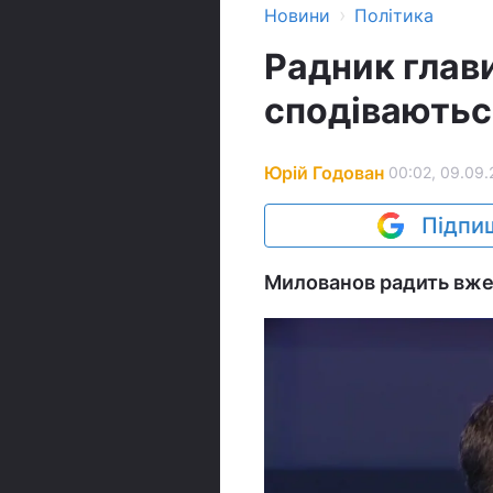
›
Новини
Політика
Радник глави
сподіваютьс
Юрій Годован
00:02, 09.09.
Підпиш
Милованов радить вже 