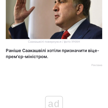
Саакашвілі повернувся / фото УНІАН
Раніше Саакашвілі хотіли призначити віце-
прем'єр-міністром.
Реклама
ad