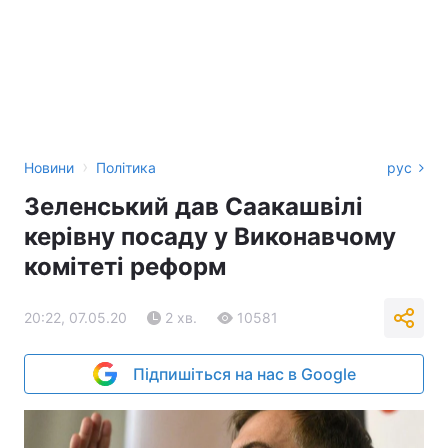
›
Новини
Політика
рус
Зеленський дав Саакашвілі
керівну посаду у Виконавчому
комітеті реформ
20:22, 07.05.20
2 хв.
10581
Підпишіться на нас в Google