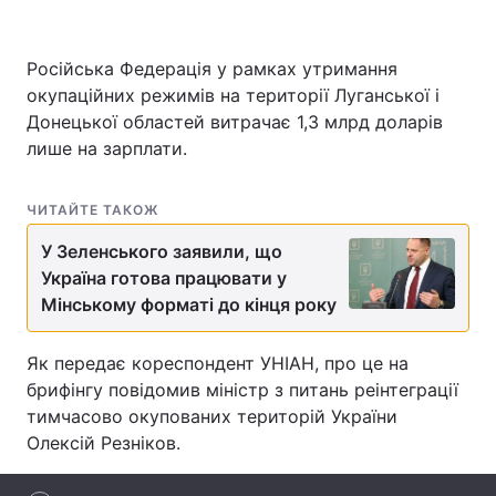
Російська Федерація у рамках утримання
окупаційних режимів на території Луганської і
Головна
Війна
Донецької областей витрачає 1,3 млрд доларів
Україна
Політика
лише на зарплати.
Економіка
Світ
ЧИТАЙТЕ ТАКОЖ
Спорт
Наука
У Зеленського заявили, що
Україна готова працювати у
Техно і зв'язок
Лайт
Мінському форматі до кінця року
Зброя
Інциденти
Як передає кореспондент УНІАН, про це на
Здоров'я
Туризм
брифінгу повідомив міністр з питань реінтеграції
тимчасово окупованих територій України
Цікавинки
Погода
Олексій Резніков.
Екологія
Регіони