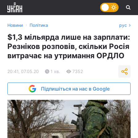
›
Новини
Політика
рус
$1,3 мільярда лише на зарплати:
Резніков розповів, скільки Росія
витрачає на утримання ОРДЛО
20:41, 07.05.20
1 хв.
7352
Підпишіться на нас в Google