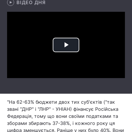
ВІДЕО ДНЯ
Лонгріди
Відео з Youtube
Статті
Інтерв'ю
Думки
Play
Архів
Вакансії
Video
Контакти
Послуги
"На 62-63% бюджети двох тих суб'єктів ("так
звані "ДНР" і "ЛНР" - УНІАН) фінансує Російська
Федерація, тому що вони своїми податками та
зборами збирають 37-38%, і кожного року ця
цифра зменшується. Раніше у них було 40%. Вони