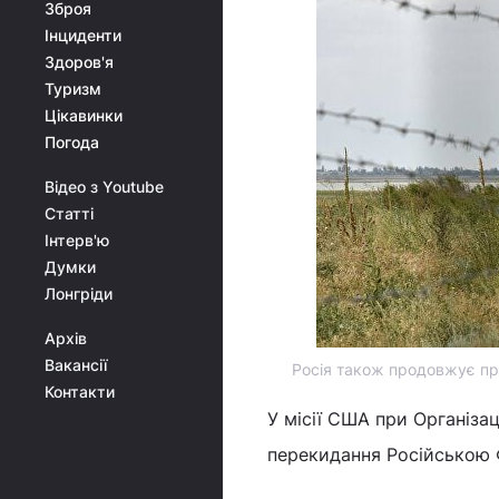
Зброя
Інциденти
Здоров'я
Туризм
Цікавинки
Погода
Відео з Youtube
Статті
Інтерв'ю
Думки
Лонгріди
Архів
Вакансії
Росія також продовжує пр
Контакти
У місії США при Організац
перекидання Російською 