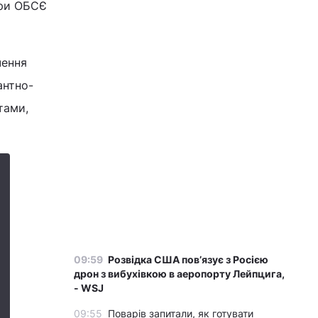
при ОБСЄ
чення
антно-
тами,
09:59
Розвідка США пов’язує з Росією
дрон з вибухівкою в аеропорту Лейпцига,
- WSJ
09:55
Поварів запитали, як готувати