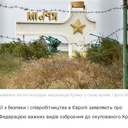
изивати тисячі молодих мешканців Криму у свою армію / фото 
ії з безпеки і співробітництва в Європі заявляють про
Федерацією важких видів озброєння до окупованого Кр