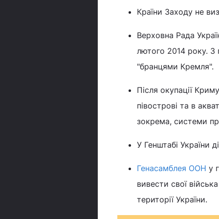
Країни Заходу не виз
Верховна Рада Украї
лютого 2014 року. З 
"бранцями Кремля".
Після окупації Криму
півострові та в аква
зокрема, системи пр
У Генштабі України 
Генасамблея ООН
у г
вивести свої військ
території України.