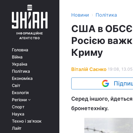
›
Новини
Політика
США в ОБСЄ 
ІНФОРМАЦІЙНЕ
Росією важк
АГЕНТСТВО
Криму
Головна
Війна
Україна
Віталій Саєнко
19:08, 13.05
Політика
Економіка
Підпиш
Світ
Екологія
Серед іншого, йдеться 
Регіони
Спорт
бронетехніку.
Наука
Техно і зв'язок
Лайт