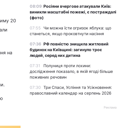
08:09
Росіяни вчергове атакували Київ:
виникли масштабні пожежі, є постраждалі
(фото)
риму 20
07:55
Чи можна їсти огризок яблука: що
тали
станеться, якщо проковтнути насіння
07:36
РФ повністю знищила житловий
будинок на Київщині: загинуло троє
ння на
людей, серед них дитина
07:31
Полуниця проти лохини:
дослідження показало, в якій ягоді більше
поживних речовин
и.
07:30
Три Спаси, Успіння та Усікновення:
православний календар на серпень 2026
ію
ю
Реклама