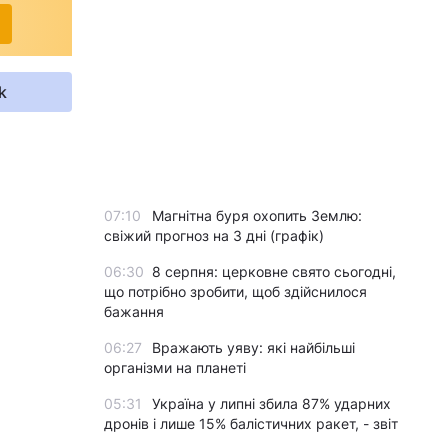
k
07:10
Магнітна буря охопить Землю:
свіжий прогноз на 3 дні (графік)
06:30
8 серпня: церковне свято сьогодні,
що потрібно зробити, щоб здійснилося
бажання
06:27
Вражають уяву: які найбільші
організми на планеті
05:31
Україна у липні збила 87% ударних
дронів і лише 15% балістичних ракет, - звіт