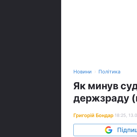
›
Новини
Політика
Як минув су
держзраду (
Григорій Бондар
18:25, 13.
Підпиш