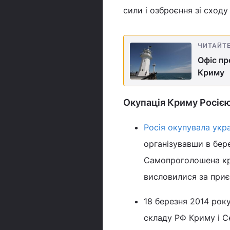
сили і озброєння зі сходу
ЧИТАЙТ
Офіс пр
Криму
Окупація Криму Росіє
Росія окупувала укр
організувавши в бер
Самопроголошена кри
висловилися за приє
18 березня 2014 року
складу РФ Криму і С