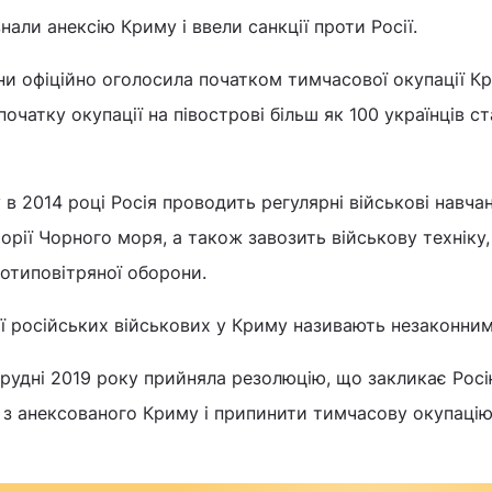
нали анексію Криму і ввели санкції проти Росії.
ни офіційно оголосила початком тимчасової окупації К
початку окупації на півострові більш як 100 українців с
 в 2014 році Росія проводить регулярні військові навча
торії Чорного моря, а також завозить військову техніку,
отиповітряної оборони.
дії російських військових у Криму називають незаконним
рудні 2019 року прийняла резолюцію, що закликає Рос
а з анексованого Криму і припинити тимчасову окупаці