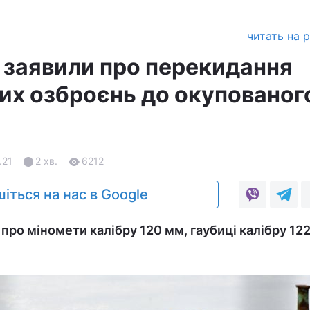
читать на 
заявили про перекидання
их озброєнь до окупованог
.21
2 хв.
6212
іться на нас в Google
про міномети калібру 120 мм, гаубиці калібру 122