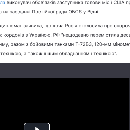
ла
виконувач обов'язків заступника голови місії США 
 на засіданні Постійної ради ОБСЄ у Відні.
дипломат заявила, що хоча Росія оголосила про скоро
ж кордонів з Україною, РФ "нещодавно перемістила дес
иму, разом з бойовими танками T-72Б3, 120-мм міноме
технікою, а також іншим обладнанням і технікою".