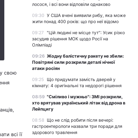
лосося, і всі вони відповіли однаково
09:30
У США вчені виявили рибу, яка може
жити понад 400 років: що про неї відомо
09:27
"Цій людині не місце тут": Усик різко
засудив рішення МОК щодо Росії на
Олімпіаді
09:26
Жодну балістичну ракету не збили:
Повітряні сили розкрили деталі нічної
атаки росіян
 у свою
09:25
Що придумати замість дверей у
ення
кімнату: 4 оригінальні та недорогі рішення
08:59
"Сміливо і мужньо": ЗМІ розкрили,
хто врятував український літак від дрона в
Лейпцигу
анців,
08:58
Що не слід робити після вечері:
гастроентерологи назвали три поради для
здорового травлення
ти всі її