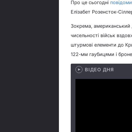
Про це сьогодні
повідоми
Елізабет Розенсток-Сіллер
Зокрема, американський 
чисельності військ вздов
штурмові елементи до Кр
122-мм гаубицями і броне
ВІДЕО ДНЯ