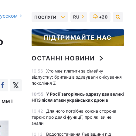
русском
RU
+20
ПОСЛУГИ
ПІДТРИМАЙТЕ НАС
о
ОСТАННІ НОВИНИ
10:56
Хто має платити за сімейну
відпустку: британців здивували очікування
покоління Z
10:55
У Росії загорілись одразу два великі
НПЗ після атаки українських дронів
 мм і
10:42
Для чого потрібна кожна сторона
терки: про деякі функції, про які ви не
знали
10:13
Водопостачання Львівщини під