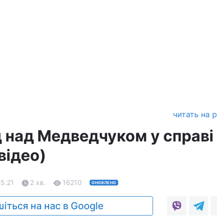
читать на 
д над Медведчуком у справі
відео)
05.21
2 хв.
16210
ОНОВЛЕНО
іться на нас в Google