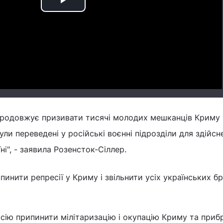
Play
Video
 продовжує призивати тисячі молодих мешканців Криму
були переведені у російські воєнні підрозділи для здійсн
ні", - заявила Розенсток-Сіллер.
инити репресії у Криму і звільнити усіх українських бр
ію припинити мілітаризацію і окупацію Криму та прибра