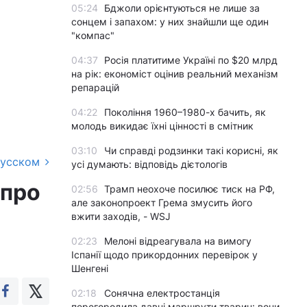
05:24
Бджоли орієнтуються не лише за
сонцем і запахом: у них знайшли ще один
"компас"
04:37
Росія платитиме Україні по $20 млрд
на рік: економіст оцінив реальний механізм
репарацій
04:22
Покоління 1960–1980-х бачить, як
молодь викидає їхні цінності в смітник
03:10
Чи справді родзинки такі корисні, як
русском
усі думають: відповідь дієтологів
 про
02:56
Трамп неохоче посилює тиск на РФ,
але законопроект Грема змусить його
вжити заходів, - WSJ
02:23
Мелоні відреагувала на вимогу
Іспанії щодо прикордонних перевірок у
Шенгені
02:18
Сонячна електростанція
перегородила давні маршрути тварин: вони