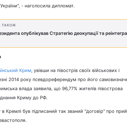
 України", - наголосила дипломат.
Е ТАКОЖ
езидента опублікував Стратегію деокупації та реінтегра
ю
аїнський Крим
, увівши на півострів своїх військових і
езні 2014 року псевдореферендум про його самовизнач
мська влада заявила, що 96,77% жителів півострова
днання Криму до РФ.
 в Кремлі був підписаний так званий "договір" про при
евастополя.