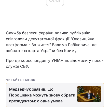
Головна
Війна
Україна
Політика
Служба безпеки України вивчає публікацію
співголови депутатської фракції "Опозиційна
Економіка
Світ
платформа - За життя" Вадима Рабіновича, де
зображена карта України без Криму.
Спорт
Наука
Про це кореспонденту УНІАН повідомили у прес-
Техно і зв'язок
Лайт
службі СБУ.
Зброя
Інциденти
ЧИТАЙТЕ ТАКОЖ
Здоров'я
Туризм
Медведчук заявив, що
Порошенка можуть знову обрати
Цікавинки
Погода
президентом: є одна умова
Екологія
Регіони