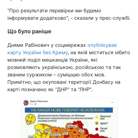
"Про результати перевірки ми будемо
Тема оформлення
інформувати додатково", - сказали у прес-службі.
Що було раніше
Днями Рабінович у соцмережах
опублікував
карту України без Криму
, на якій міститься нібито
мовний поділ мешканців України, які
розмовляють українською, російською та так
званим суржиком – сумішшю обох мов.
Примітно, що окуповані території Донбасу на
карті позначено як "ДНР" та "ЛНР".