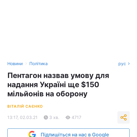
›
Новини
Політика
рус
Пентагон назвав умову для
надання Україні ще $150
мільйонів на оборону
ВІТАЛІЙ САЄНКО
13:17, 02.03.21
3 хв.
4717
Підпишіться на нас в Google