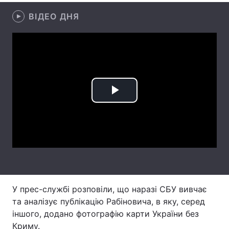
ВІДЕО ДНЯ
Лонгріди
Відео з Youtube
Статті
Інтерв'ю
Думки
Архів
Вакансії
Play
Контакти
Video
Послуги
У прес-службі розповіли, що наразі СБУ вивчає
та аналізує публікацію Рабіновича, в яку, серед
іншого, додано фотографію карти України без
Криму.