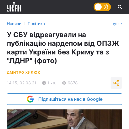
›
Новини
Політика
рус
У СБУ відреагували на
публікацію нардепом від ОПЗЖ
карти України без Криму та з
"ЛДНР" (фото)
ДМИТРО ХИЛЮК
14:15, 02.03.21
1 хв.
6878
Підпишіться на нас в Google