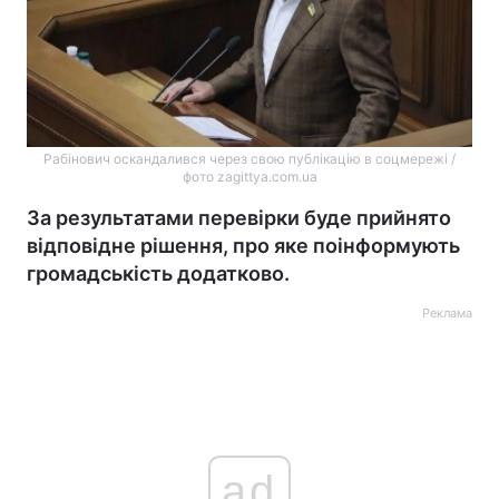
Рабінович оскандалився через свою публікацію в соцмережі /
фото zagittya.com.ua
За результатами перевірки буде прийнято
відповідне рішення, про яке поінформують
громадськість додатково.
Реклама
ad