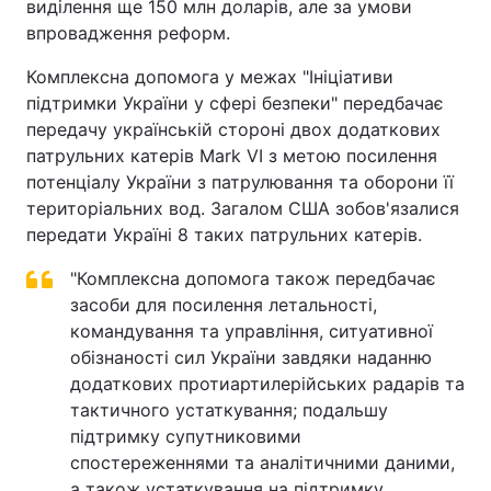
виділення ще 150 млн доларів, але за умови
впровадження реформ.
Комплексна допомога у межах "Ініціативи
підтримки України у сфері безпеки" передбачає
передачу українській стороні двох додаткових
патрульних катерів Mark VI з метою посилення
потенціалу України з патрулювання та оборони її
територіальних вод. Загалом США зобов'язалися
передати Україні 8 таких патрульних катерів.
"Комплексна допомога також передбачає
засоби для посилення летальності,
командування та управління, ситуативної
обізнаності сил України завдяки наданню
додаткових протиартилерійських радарів та
тактичного устаткування; подальшу
підтримку супутниковими
спостереженнями та аналітичними даними,
а також устаткування на підтримку