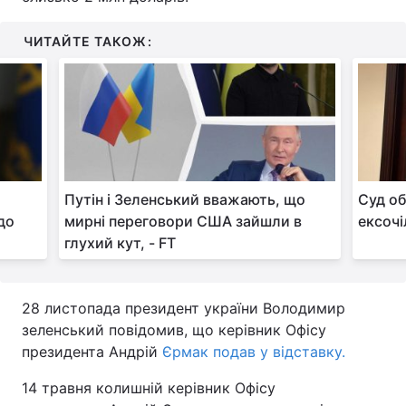
ЧИТАЙТЕ ТАКОЖ:
Путін і Зеленський вважають, що
Суд об
до
мирні переговори США зайшли в
ексочі
глухий кут, - FT
28 листопада президент україни Володимир
зеленський повідомив, що керівник Офісу
президента Андрій
Єрмак подав у відставку.
14 травня колишній керівник Офісу