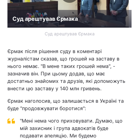
Лонгріди
Суд арештував Єрмака
Відео з Youtube
Статті
Суд арештував Єрмака
Інтерв'ю
Думки
Єрмак після рішення суду в коментарі
Архів
Вакансії
журналістам сказав, що грошей на заставу в
нього немає. "В мене таких грошей нема", -
Контакти
зазначив він. При цьому додав, що має
достатньо знайомих та друзів, які допоможуть
Послуги
внести цю заставу у 140 млн гривень.
Єрмак наголосив, що залишається в Україні та
буде "продовжувати боротися":
"Мені нема чого приховувати. Думаю, що
мій захисник і група адвокатів буде
подавати апеляцію. Ми будемо