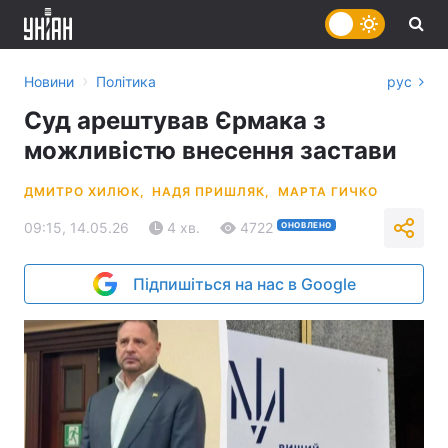
›
Новини
Політика
рус
Суд арештував Єрмака з
можливістю внесення застави
ДМИТРО ХИЛЮК,
НАДЯ ПРИШЛЯК,
МАРТА ГИЧКО
09:15, 14.05.26
4 хв.
4722
ОНОВЛЕНО
Підпишіться на нас в Google