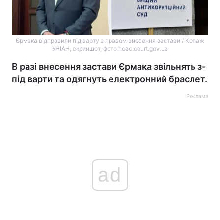
Єрмака відправили під варту з правом внесення застави / Колаж
УНІАН, скриншот, фото hcac.court.gov.ua
В разі внесення застави Єрмака звільнять з-
під варти та одягнуть електронний браслет.
Реклама
ad