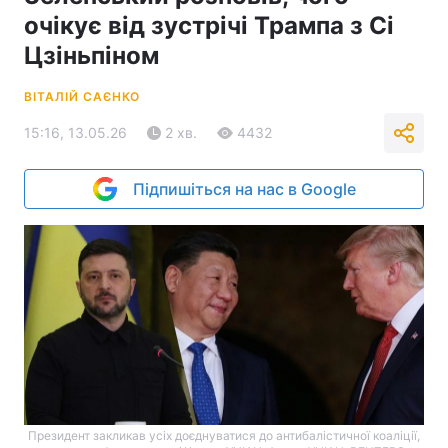
очікує від зустрічі Трампа з Сі
Цзіньпіном
ВІТАЛІЙ САЄНКО
15:16, 13.05.26
2 хв.
4432
Підпишіться на нас в Google
Президент закликав усіх доєднуватися до антибалістичної коаліції,