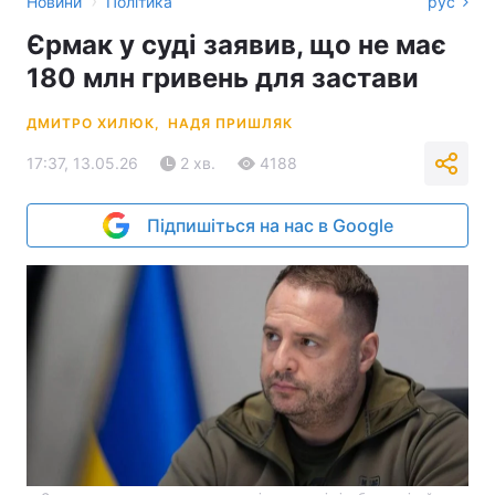
›
Новини
Політика
рус
Єрмак у суді заявив, що не має
180 млн гривень для застави
ДМИТРО ХИЛЮК,
НАДЯ ПРИШЛЯК
17:37, 13.05.26
2 хв.
4188
Підпишіться на нас в Google