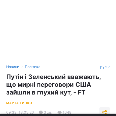
›
Новини
Політика
рус
Путін і Зеленський вважають,
що мирні переговори США
зайшли в глухий кут, - FT
МАРТА ГИЧКО
09:33, 13.05.26
3 хв.
1648