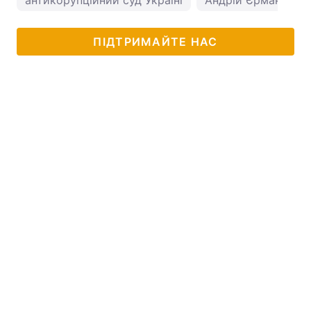
антикорупційний суд Україні
Андрій Єрмак
ПІДТРИМАЙТЕ НАС