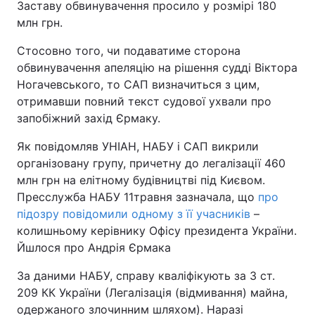
Заставу обвинувачення просило у розмірі 180
млн грн.
Стосовно того, чи подаватиме сторона
обвинувачення апеляцію на рішення судді Віктора
Ногачевського, то САП визначиться з цим,
отримавши повний текст судової ухвали про
запобіжний захід Єрмаку.
Як повідомляв УНІАН, НАБУ і САП викрили
організовану групу, причетну до легалізації 460
млн грн на елітному будівництві під Києвом.
Пресслужба НАБУ 11травня зазначала, що
про
підозру повідомили одному з її учасників
–
колишньому керівнику Офісу президента України.
Йшлося про Андрія Єрмака
За даними НАБУ, справу кваліфікують за 3 ст.
209 КК України (Легалізація (відмивання) майна,
одержаного злочинним шляхом). Наразі