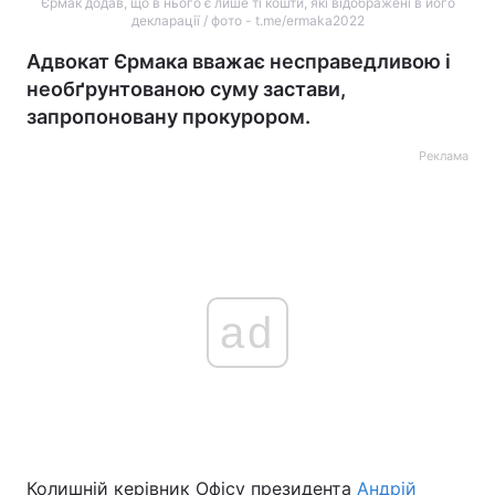
Єрмак додав, що в нього є лише ті кошти, які відображені в його
декларації / фото - t.me/ermaka2022
Адвокат Єрмака вважає несправедливою і
необґрунтованою суму застави,
запропоновану прокурором.
Реклама
ad
Колишній керівник Офісу президента
Андрій