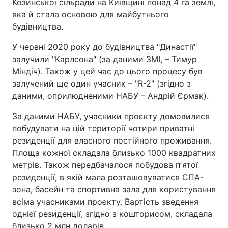
Козинської сільради на Київщині понад 4 га землі,
яка й стала основою для майбутнього
будівництва.
У червні 2020 року до будівництва "Династії"
залучили "Карлсона" (за даними ЗМІ, – Тимур
Міндіч). Також у цей час до цього процесу був
залучений ще один учасник – "R-2" (згідно з
даними, оприлюдненими НАБУ – Андрій Єрмак).
За даними НАБУ, учасники проєкту домовилися
побудувати на цій території чотири приватні
резиденції для власного постійного проживання.
Площа кожної складала близько 1000 квадратних
метрів. Також передбачалося побудова пʼятої
резиденції, в якій мала розташовуватися СПА-
зона, басейн та спортивна зала для користування
всіма учасниками проєкту. Вартість зведення
однієї резиденції, згідно з кошторисом, складала
близько 2 млн доларів.