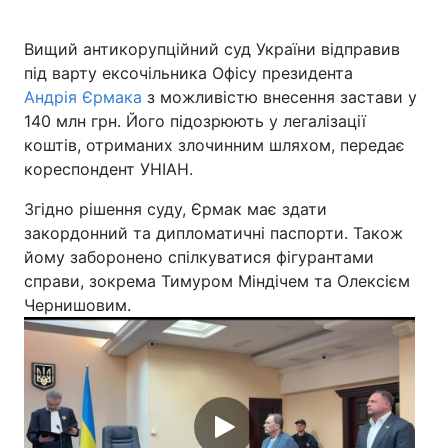
Вищий антикорупційний суд України відправив
під варту ексочільника Офісу президента
Головна
Війна
Андрія Єрмака
з можливістю внесення застави у
140 млн грн. Його підозрюють у легалізації
Україна
Політика
коштів, отриманих злочинним шляхом, передає
кореспондент УНІАН.
Економіка
Світ
Згідно рішення суду, Єрмак має здати
Спорт
Наука
закордонний та дипломатичні паспорти. Також
йому заборонено спілкуватися фігурантами
Техно і зв'язок
Лайт
справи, зокрема Тимуром Міндічем та Олексієм
Чернишовим.
Зброя
Інциденти
Здоров'я
Туризм
Цікавинки
Погода
Екологія
Регіони