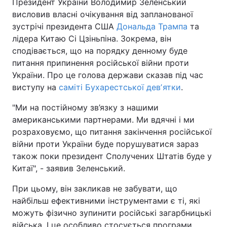
Президент України Володимир Зеленський
висловив власні очікування від запланованої
зустрічі президента США
Дональда Трампа
та
лідера Китаю Сі Цзіньпіна. Зокрема, він
сподівається, що на порядку денному буде
питання припинення російської війни проти
України. Про це голова держави сказав під час
виступу на
саміті Бухарестської девʼятки
.
"Ми на постійному зв’язку з нашими
американськими партнерами. Ми вдячні і ми
розраховуємо, що питання закінчення російської
війни проти України буде порушуватися зараз
також поки президент Сполучених Штатів буде у
Китаї", - заявив Зеленський.
При цьому, він закликав не забувати, що
найбільш ефективними інструментами є ті, які
можуть фізично зупинити російські загарбницькі
війська. І це особливо стосується програми