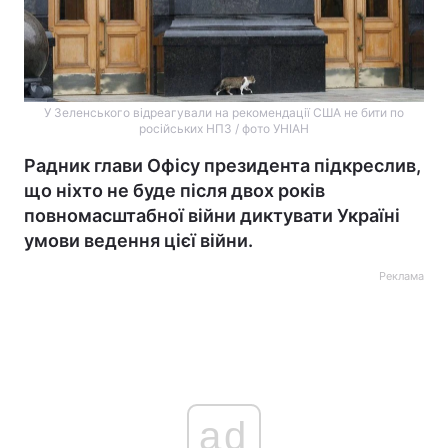
У Зеленського відреагували на рекомендації США не бити по
російських НПЗ / фото УНІАН
Радник глави Офісу президента підкреслив,
що ніхто не буде після двох років
повномасштабної війни диктувати Україні
умови ведення цієї війни.
Реклама
ad