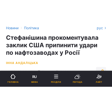
›
Новини
Політика
рус
Стефанішина прокоментувала
заклик США припинити удари
по нафтозаводах у Росії
ІННА АНДАЛІЦЬКА
13:55, 22.03.24
3 хв.
34630
RU
МОВА
ГОЛОВНА
РОЗДІЛИ
ПОГОДА
ЛАЙТ
Підпишіться на нас в Google