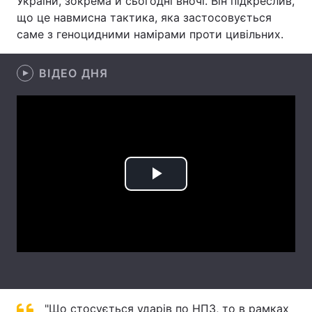
України, зокрема й сьогодні вночі. Він підкреслив,
що це навмисна тактика, яка застосовується
Лонгріди
саме з геноцидними намірами проти цивільних.
Відео з Youtube
Статті
ВІДЕО ДНЯ
Інтерв'ю
Думки
Архів
Вакансії
Контакти
Play
Послуги
Video
"Що стосується ударів по НПЗ, то в рамках