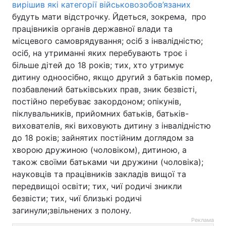
вирішив які категорії військовозобов’язаних
будуть мати відстрочку. Йдеться, зокрема, про
працівників органів державної влади та
місцевого самоврядування; осіб з інвалідністю;
осіб, на утриманні яких перебувають троє і
більше дітей до 18 років; тих, хто утримує
дитину одноосібно, якщо другий з батьків помер,
позбавлений батьківських прав, зник безвісті,
постійно перебуває закордоном; опікунів,
піклувальників, прийомних батьків, батьків-
вихователів, які виховують дитину з інвалідністю
до 18 років; зайнятих постійним доглядом за
хворою дружиною (чоловіком), дитиною, а
також своїми батьками чи дружини (чоловіка);
науковців та працівників закладів вищої та
передвищоі освіти; тих, чиї родичі зникли
безвісти; тих, чиї близькі родичі
загинули;звільнених з полону.
Реклама