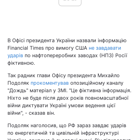
Головна
Війна
В Офісі президента України назвали інформацію
Україна
Політика
Financial Times про вимогу США
не завдавати
Економіка
Світ
ударів
по нафтопереробних заводах (НПЗ) Росії
фіктивною.
Спорт
Наука
Так радник глави Офісу президента Михайло
Техно і зв'язок
Лайт
Подоляк
прокоментував
опозиційному каналу
"Дождь" матеріал у ЗМІ. "Це фіктивна інформація.
Зброя
Інциденти
Ніхто не буде після двох років повномасштабної
війни диктувати Україні умови ведення цієї
Здоров'я
Туризм
війни", - сказав він.
Цікавинки
Погода
Подоляк наголосив, що РФ зараз завдає ударів
по енергетичній та цивільній інфраструктурі
Екологія
Регіони