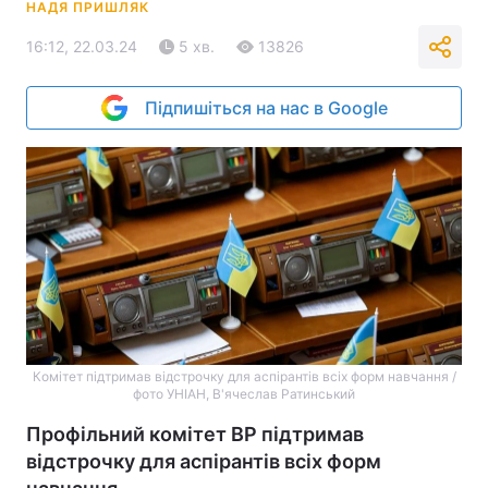
НАДЯ ПРИШЛЯК
16:12, 22.03.24
5 хв.
13826
Підпишіться на нас в Google
Комітет підтримав відстрочку для аспірантів всіх форм навчання /
фото УНІАН, В'ячеслав Ратинський
Профільний комітет ВР підтримав
відстрочку для аспірантів всіх форм