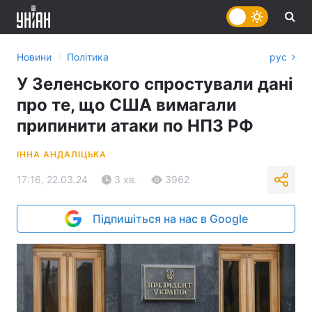
›
Новини
Політика
рус
У Зеленського спростували дані
про те, що США вимагали
припинити атаки по НПЗ РФ
ІННА АНДАЛІЦЬКА
17:16, 22.03.24
3 хв.
3962
Підпишіться на нас в Google