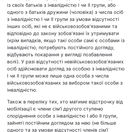
із своїх батьків з інвалідністю І чи ІІ групи, або
одного з батьків дружини (чоловіка) з числа осіб
з інвалідністю І чи ІІ групи за умови відсутності
інших осіб, які не є військовозобов'язаними та
відповідно до закону зобов'язані їх утримувати
(крім випадків, якщо такі особи самі є особами із
інвалідністю, потребують постійного догляду,
відбувають покарання у вигляді позбавлення
волі). У разі відсутності невійськовозобов'язаних
осіб здійснювати догляд за особою з інвалідністю
І чи ІІ групи може лише одна особа з числа
військовозобов'язаних за вибором такої особи з
інвалідністю.
Також в переліку тих, хто матиме відстрочку від
мобілізації є члени сім’ї другого ступеню
споріднення особи з інвалідністю I або ІІ групи,
зайняті постійним доглядом за нею (не більше
одного та за умови відсутності членів сім’ї