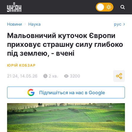
›
Новини
Наука
рус
Мальовничий куточок Європи
приховує страшну силу глибоко
під землею, - вчені
ЮРІЙ КОБЗАР
21:24, 14.05.26
2 хв.
3200
Підпишіться на нас в Google