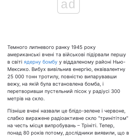
ad
Темного липневого ранку 1945 року
американські вчені та військові підірвали першу
в світі
ядерну бомбу
у віддаленому районі Нью-
Мексико. Вибух вивільнив енергію, еквівалентну
25 000 тонн тротилу, повністю випарувавши
вежу, на якій була встановлена бомба, і
перетворивши пустельний пісок у радіусі 300
метрів на скло.
Пізніше вчені назвали це блідо-зелене і червоне,
слабко виражене радіоактивне скло "тринітітом"
на честь місця випробувань – Трініті. Тепер,
понад 80 років потому, дослідники виявили, що в