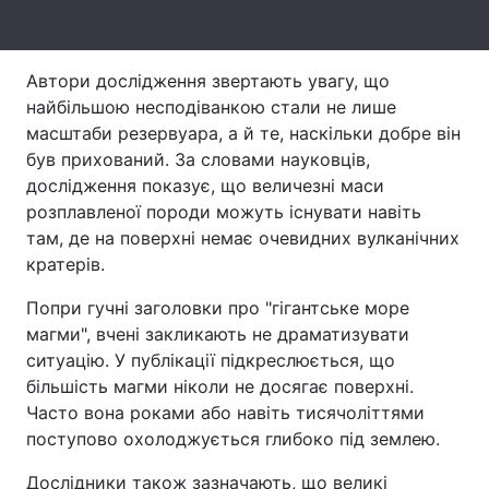
Тема оформлення
Автори дослідження звертають увагу, що
найбільшою несподіванкою стали не лише
масштаби резервуара, а й те, наскільки добре він
був прихований. За словами науковців,
дослідження показує, що величезні маси
розплавленої породи можуть існувати навіть
там, де на поверхні немає очевидних вулканічних
кратерів.
Попри гучні заголовки про "гігантське море
магми", вчені закликають не драматизувати
ситуацію. У публікації підкреслюється, що
більшість магми ніколи не досягає поверхні.
Часто вона роками або навіть тисячоліттями
поступово охолоджується глибоко під землею.
Дослідники також зазначають, що великі