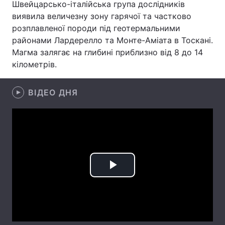
Швейцарсько-італійська група дослідників
виявила величезну зону гарячої та частково
Лонгріди
розплавленої породи під геотермальними
районами Лардерелло та Монте-Аміата в Тоскані.
Відео з Youtube
Статті
Магма залягає на глибині приблизно від 8 до 14
кілометрів.
Інтерв'ю
Думки
Архів
Вакансії
ВІДЕО ДНЯ
Контакти
Послуги
Play
Video