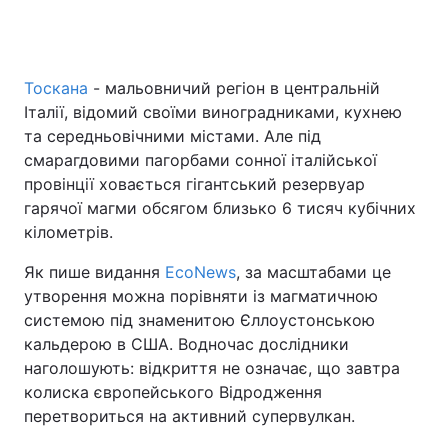
Головна
Війна
Тоскана
- мальовничий регіон в центральній
Італії, відомий своїми виноградниками, кухнею
Україна
Політика
та середньовічними містами. Але під
смарагдовими пагорбами сонної італійської
Економіка
Світ
провінції ховається гігантський резервуар
гарячої магми обсягом близько 6 тисяч кубічних
Спорт
Наука
кілометрів.
Техно і зв'язок
Лайт
Як пише видання
EcoNews
, за масштабами це
утворення можна порівняти із магматичною
Зброя
Інциденти
системою під знаменитою Єллоустонською
кальдерою в США. Водночас дослідники
Здоров'я
Туризм
наголошують: відкриття не означає, що завтра
колиска європейського Відродження
Цікавинки
Погода
перетвориться на активний супервулкан.
Екологія
Регіони