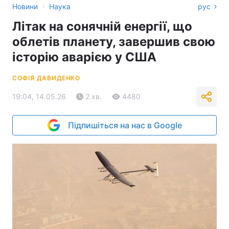
›
Новини
Наука
рус
Літак на сонячній енергії, що
облетів планету, завершив свою
історію аварією у США
СОФІЯ ДАВИДЕНКО
19:04, 14.05.26
2 хв.
4480
Підпишіться на нас в Google