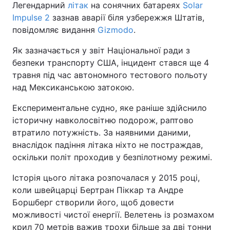
Легендарний
літак
на сонячних батареях
Solar
Impulse 2
зазнав аварії біля узбережжя Штатів,
повідомляє видання
Gizmodo
.
Як зазначається у звіт Національної ради з
безпеки транспорту США, інцидент стався ще 4
травня під час автономного тестового польоту
над Мексиканською затокою.
Експериментальне судно, яке раніше здійснило
історичну навколосвітню подорож, раптово
втратило потужність. За наявними даними,
внаслідок падіння літака ніхто не постраждав,
оскільки політ проходив у безпілотному режимі.
Історія цього літака розпочалася у 2015 році,
коли швейцарці Бертран Піккар та Андре
Боршберг створили його, щоб довести
можливості чистої енергії. Велетень із розмахом
крил 70 метрів важив трохи більше за дві тонни