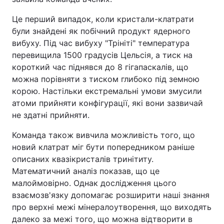
Це перший випадок, коли кристали-клатрати
були знайдені як побічний продукт ядерного
вибуху. Під час вибуху "Трініті" температура
перевищила 1500 градусів Цельсія, а тиск на
короткий час піднявся до 8 гігапаскалів, що
можна порівняти з тиском глибоко під земною
корою. Настільки екстремальні умови змусили
атоми прийняти конфігурації, які вони зазвичай
не здатні прийняти.
Команда також вивчила можливість того, що
новий клатрат міг бути попередником раніше
описаних квазікристалів тринітиту.
Математичний аналіз показав, що це
малоймовірно. Однак дослідження цього
взаємозв'язку допомагає розширити наші знання
про верхні межі мінералоутворення, що виходять
далеко за межі того, що можна відтворити в