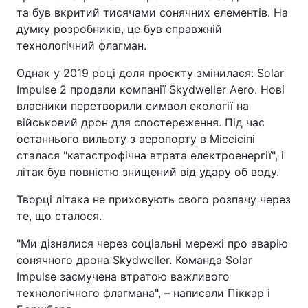
та був вкритий тисячами сонячних елементів. На
думку розробників, це був справжній
технологічний флагман.
Однак у 2019 році доля проєкту змінилася: Solar
Impulse 2 продали компанії Skydweller Aero. Нові
власники перетворили символ екології на
військовий дрон для спостереження. Під час
останнього вильоту з аеропорту в Міссісіпі
сталася "катастрофічна втрата електроенергії", і
літак був повністю знищений від удару об воду.
Творці літака не приховують свого розпачу через
те, що сталося.
"Ми дізналися через соціальні мережі про аварію
сонячного дрона Skydweller. Команда Solar
Impulse засмучена втратою важливого
технологічного флагмана", – написали Піккар і