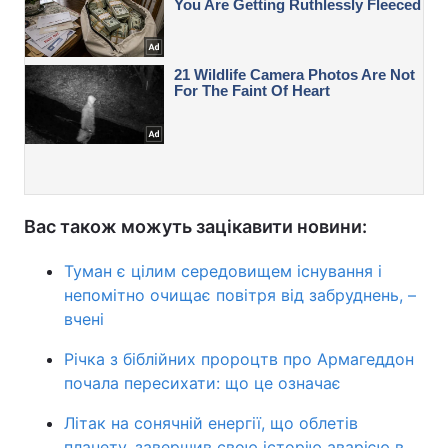
Вас також можуть зацікавити новини:
Туман є цілим середовищем існування і
непомітно очищає повітря від забруднень, –
вчені
Річка з біблійних пророцтв про Армагеддон
почала пересихати: що це означає
Літак на сонячній енергії, що облетів
планету, завершив свою історію аварією в