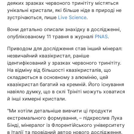
деяких зразках червоного тринітіту містяться
унікальні кристали, які більше ніде в природі не
зустрічаються, пише
Live Science
.
Вони детально описали знахідку в дослідженні,
опублікованому 11 травня в журналі
PNAS
.
Приводом для дослідження став інший мінерал:
незвичайний квазікристал, раніше
ідентифікований у зразках червоного тринітіту.
На відміну від більшості квазікристалів, що
складаються в основному з алюмінію, цей
квазікристал багатий на кремній. Його існування
навіяло думку, що в склі Трініті можуть ховатися
й інші химерні кристали.
"Ми хотіли детальніше вивчити ці продукти
екстремального формування, – підкреслив Лука
Бінді, мінералог із Флорентійського університету
в Італії та провідний автор нового дослідження.