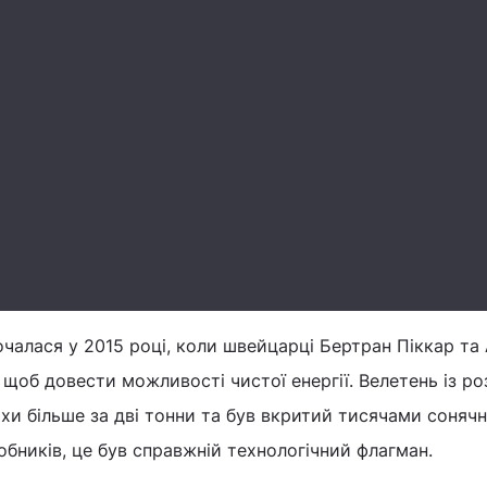
почалася у 2015 році, коли швейцарці Бертран Піккар та
щоб довести можливості чистої енергії. Велетень із р
хи більше за дві тонни та був вкритий тисячами соняч
обників, це був справжній технологічний флагман.