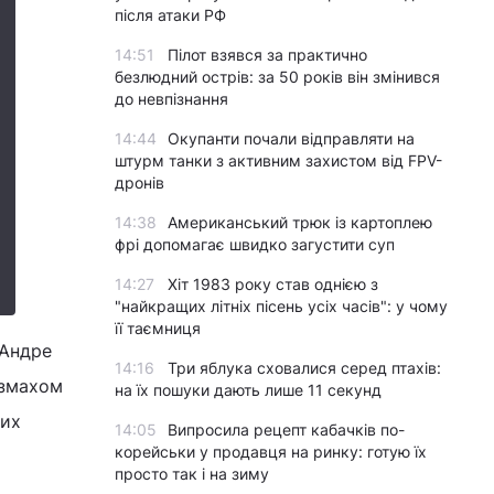
після атаки РФ
14:51
Пілот взявся за практично
безлюдний острів: за 50 років він змінився
до невпізнання
14:44
Окупанти почали відправляти на
штурм танки з активним захистом від FPV-
дронів
14:38
Американський трюк із картоплею
фрі допомагає швидко загустити суп
14:27
Хіт 1983 року став однією з
"найкращих літніх пісень усіх часів": у чому
її таємниця
 Андре
14:16
Три яблука сховалися серед птахів:
озмахом
на їх пошуки дають лише 11 секунд
них
14:05
Випросила рецепт кабачків по-
корейськи у продавця на ринку: готую їх
просто так і на зиму