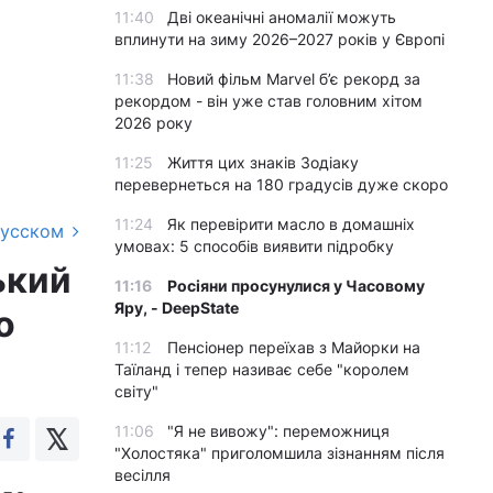
11:40
Дві океанічні аномалії можуть
вплинути на зиму 2026–2027 років у Європі
11:38
Новий фільм Marvel б’є рекорд за
рекордом - він уже став головним хітом
2026 року
11:25
Життя цих знаків Зодіаку
перевернеться на 180 градусів дуже скоро
11:24
Як перевірити масло в домашніх
русском
умовах: 5 способів виявити підробку
ький
11:16
Росіяни просунулися у Часовому
Яру, - DeepState
о
11:12
Пенсіонер переїхав з Майорки на
Таїланд і тепер називає себе "королем
світу"
11:06
"Я не вивожу": переможниця
"Холостяка" приголомшила зізнанням після
весілля