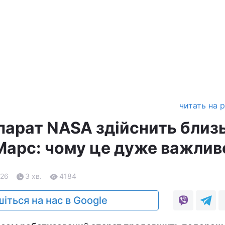
читать на 
парат NASA здійснить близ
 Марс: чому це дуже важлив
.26
3 хв.
4184
іться на нас в Google