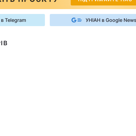
 в Telegram
УНІАН в Google New
ІВ