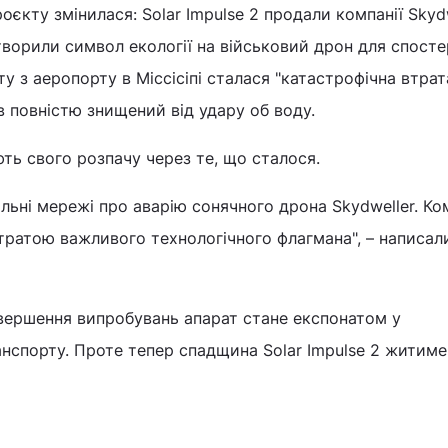
оєкту змінилася: Solar Impulse 2 продали компанії Skyd
творили символ екології на військовий дрон для спост
у з аеропорту в Міссісіпі сталася "катастрофічна втрат
був повністю знищений від удару об воду.
ють свого розпачу через те, що сталося.
альні мережі про аварію сонячного дрона Skydweller. К
втратою важливого технологічного флагмана", – написали
авершення випробувань апарат стане експонатом у
нспорту. Проте тепер спадщина Solar Impulse 2 житиме