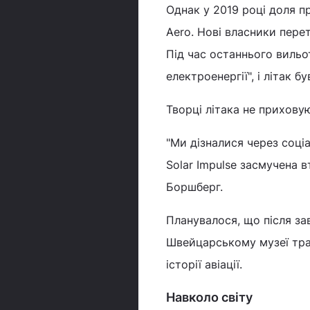
Однак у 2019 році доля пр
Aero. Нові власники пере
Під час останнього вильот
електроенергії", і літак 
Творці літака не прихову
"Ми дізналися через соці
Solar Impulse засмучена 
Боршберг.
Планувалося, що після з
Швейцарському музеї тра
історії авіації.
Навколо світу