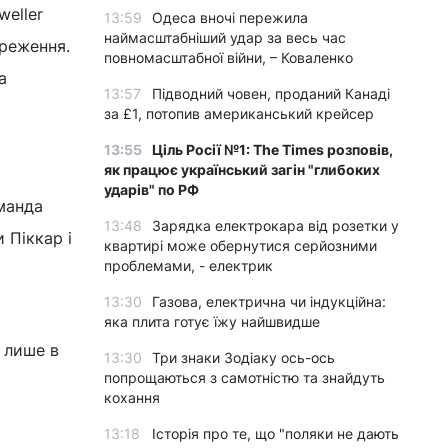
weller
13:59
Одеса вночі пережила
наймасштабніший удар за весь час
ереження.
повномасштабної війни, – Коваленко
а
13:57
Підводний човен, проданий Канаді
за £1, потопив американський крейсер
13:55
Ціль Росії №1: The Times розповів,
як працює український загін "глибоких
ударів" по РФ
оманда
13:48
Зарядка електрокара від розетки у
 Піккар і
квартирі може обернутися серйозними
проблемами, - електрик
13:30
Газова, електрична чи індукційна:
яка плита готує їжу найшвидше
 лише в
13:30
Три знаки Зодіаку ось-ось
попрощаються з самотністю та знайдуть
кохання
13:18
Історія про те, що "поляки не дають