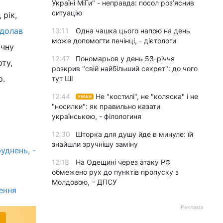
Україні МіГи" - неправда: посол роз’яснив
ситуацію
 рік,
 долав
13:11
Одна чашка цього напою на день
може допомогти печінці, - дієтологи
ячну
12:47
Пономарьов у день 53-річчя
рту,
розкрив "свій найбільший секрет": до чого
о.
тут ШІ
12:44
Не "костилі", не "коляска" і не
УНІАН
"носилки": як правильно казати
українською, - філологиня
12:30
Шторка для душу йде в минуле: їй
знайшли зручнішу заміну
уднень, -
12:18
На Одещині через атаку РФ
обмежено рух до пунктів пропуску з
Молдовою, – ДПСУ
ення
Реклама