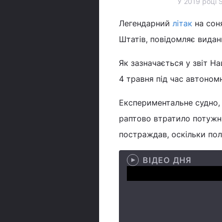
У 2019 році 
Легендарний
літак
на сон
Штатів, повідомляє вида
Як зазначається у звіт Н
4 травня під час автоно
Експериментальне судно, 
раптово втратило потужні
постраждав, оскільки пол
ВІДЕО ДНЯ