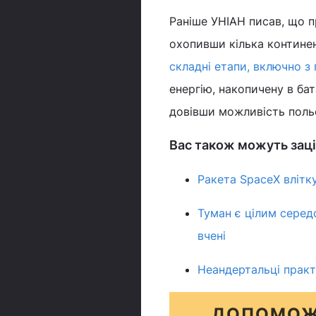
Раніше УНІАН писав, що пр
охопивши кілька континен
складні етапи, включно з
енергію, накопичену в бат
довівши можливість польот
Вас також можуть заці
Ракета SpaceX влітку
Туман є цілим серед
вчені
Неандертальці практ
ДОПОМОЖ