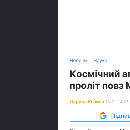
›
Новини
Наука
Космічний а
проліт повз
Лариса Козова
18:31, 14.05
Підпиш