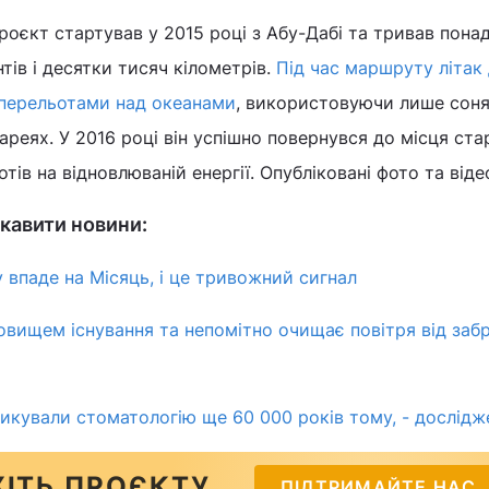
оєкт стартував у 2015 році з Абу-Дабі та тривав понад
тів і десятки тисяч кілометрів.
Під час маршруту літак
 перельотами над океанами
, використовуючи лише сон
ареях. У 2016 році він успішно повернувся до місця ста
ів на відновлюваній енергії. Опубліковані фото та віде
кавити новини:
 впаде на Місяць, і це тривожний сигнал
овищем існування та непомітно очищає повітря від забр
икували стоматологію ще 60 000 років тому, - дослідж
ІТЬ ПРОЄКТУ
ПІДТРИМАЙТЕ НАС