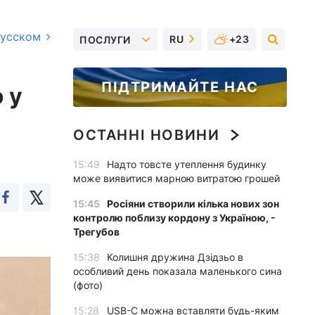
русском
RU
+23
ПОСЛУГИ
ПІДТРИМАЙТЕ НАС
 у
ОСТАННІ НОВИНИ
15:49
Надто товсте утеплення будинку
може виявитися марною витратою грошей
15:45
Росіяни створили кілька нових зон
контролю поблизу кордону з Україною, -
Трегубов
15:38
Колишня дружина Дзідзьо в
особливий день показала маленького сина
(фото)
15:28
USB-C можна вставляти будь-яким