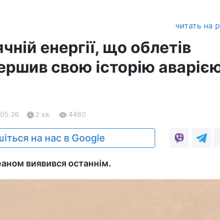
читать на 
ячній енергії, що облетів
ершив свою історію аварією
.05.26
2 хв.
4480
іться на нас в Google
еаном виявився останнім.