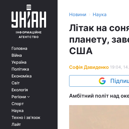
›
Новини
Наука
Літак на сон
ІНФОРМАЦІЙНЕ
планету, зав
АГЕНТСТВО
США
Головна
Війна
Україна
Софія Давиденко
19:04, 14
Політика
Економіка
Підпиш
Світ
Екологія
Амбітний політ над ок
Регіони
Спорт
Наука
Техно і зв'язок
Лайт