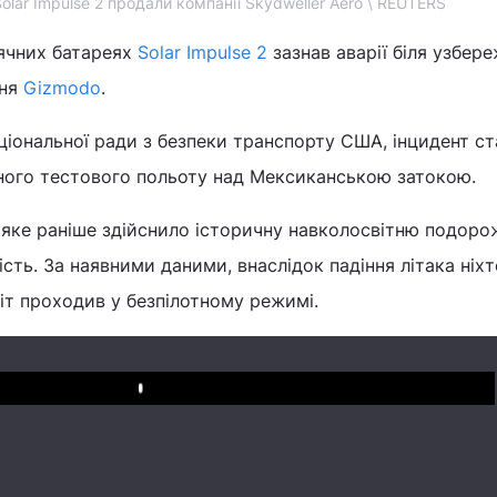
Solar Impulse 2 продали компанії Skydweller Aero \ REUTERS
ячних батареях
Solar Impulse 2
зазнав аварії біля узбер
ння
Gizmodo
.
аціональної ради з безпеки транспорту США, інцидент с
много тестового польоту над Мексиканською затокою.
яке раніше здійснило історичну навколосвітню подоро
сть. За наявними даними, внаслідок падіння літака ніхт
іт проходив у безпілотному режимі.
Play