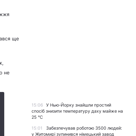
ежжя
тався ще
ж,
о не
15:06
У Нью-Йорку знайшли простий
спосіб знизити температуру даху майже на
25 °C
15:01
Забезпечував роботою 3500 людей:
у Житомирі зупинився німецький завод