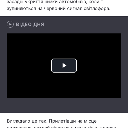
засадні укриття низки автомобілів, коли ті
зупиняються на червоний сигнал світлофора.
Лонгріди
ВІДЕО ДНЯ
Відео з Youtube
Статті
Інтерв'ю
Думки
Архів
Вакансії
Контакти
Play
Послуги
Video
Виглядало це так. Прилетівши на місце
полювання, яструб сідав на нижню гілку дерева