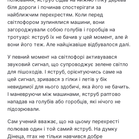
біля дороги і починав спостерігати за
Тема оформлення
найближчим перехрестям. Коли перед
світлофором зупинялися машини, вони
загороджували собою голубів і горобців на
тротуарі: яструб їх не бачив у цей момент, але й
вони його теж. Але найцікавіше відбувалося далі.
У певний момент на світлофорі активувався
звуковий сигнал, що супроводжує зелене світло
для пішоходів. І яструб, орієнтуючись саме на
цей сигнал, зривався з гілки і летів у бік
невидимої для нього здобичі, яка його не бачить.
І маневруючи між машинами, яструб раптово
нападав на голубів або горобців, які нічого не
підозрювали.
Сам учений вважає, що на цьому перехресті
полював один і той самий яструб. На думку
Дінеца, птах не тільки навчився добре