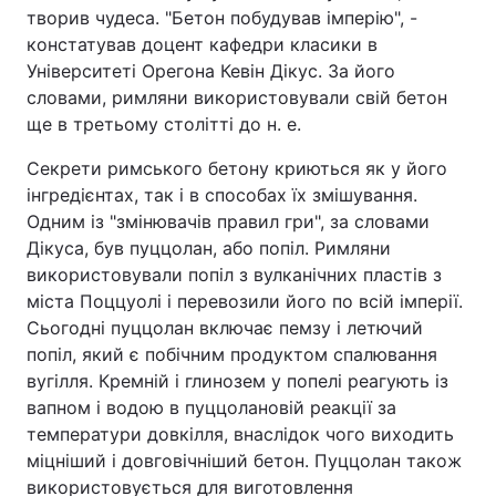
творив чудеса. "Бетон побудував імперію", -
констатував доцент кафедри класики в
Університеті Орегона Кевін Дікус. За його
словами, римляни використовували свій бетон
ще в третьому столітті до н. е.
Секрети римського бетону криються як у його
інгредієнтах, так і в способах їх змішування.
Одним із "змінювачів правил гри", за словами
Дікуса, був пуццолан, або попіл. Римляни
використовували попіл з вулканічних пластів з
міста Поццуолі і перевозили його по всій імперії.
Сьогодні пуццолан включає пемзу і летючий
попіл, який є побічним продуктом спалювання
вугілля. Кремній і глинозем у попелі реагують із
вапном і водою в пуццолановій реакції за
температури довкілля, внаслідок чого виходить
міцніший і довговічніший бетон. Пуццолан також
використовується для виготовлення