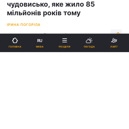
чудовисько, яке жило 85
мільйонів років тому
ІРИНА ПОГОРІЛА
12:45, 24.05.25
3 хв.
6571
RU
МОВА
ГОЛОВНА
РОЗДІЛИ
ПОГОДА
ЛАЙТ
Підпишіться на нас в Google
Рептилія мала міцні зуби / ілюстрація Robert O. Clark