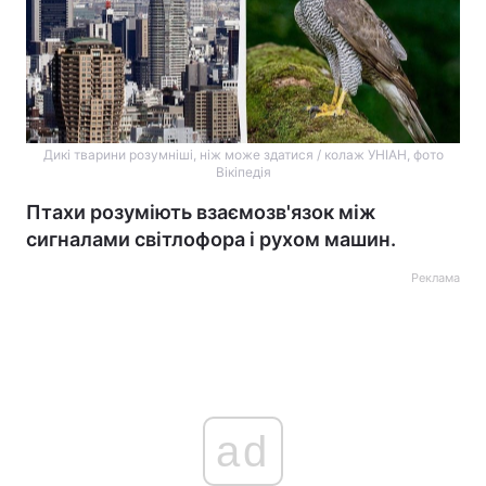
Дикі тварини розумніші, ніж може здатися / колаж УНІАН, фото
Вікіпедія
Птахи розуміють взаємозв'язок між
сигналами світлофора і рухом машин.
Реклама
ad