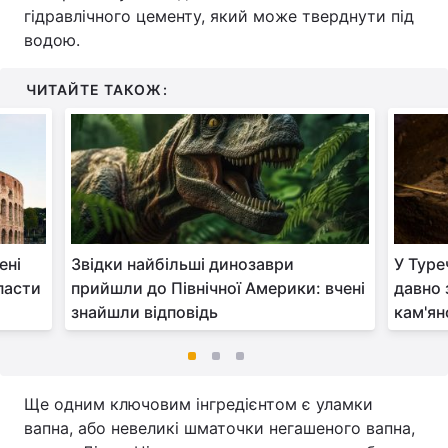
гідравлічного цементу, який може тверднути під
водою.
ЧИТАЙТЕ ТАКОЖ:
ені
Звідки найбільші динозаври
У Туре
пасти
прийшли до Північної Америки: вчені
давно 
знайшли відповідь
кам'ян
Ще одним ключовим інгредієнтом є уламки
вапна, або невеликі шматочки негашеного вапна,