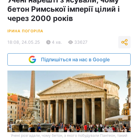
бетон Римської імперії цілий і
через 2000 років
ІРИНА ПОГОРІЛА
18:08, 24.05.25
4 хв.
33627
Підпишіться на нас в Google
Учені розгадали, чому бетон, з якого побудували Пантеон, такий