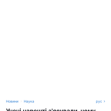
›
Новини
Наука
рус
Учені нарешті з'ясували, чому