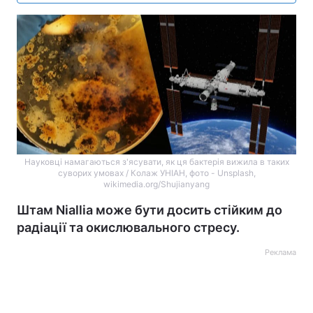
Науковці намагаються з'ясувати, як ця бактерія вижила в таких
суворих умовах / Колаж УНІАН, фото - Unsplash,
wikimedia.org/Shujianyang
Штам Niallia може бути досить стійким до
радіації та окислювального стресу.
Реклама