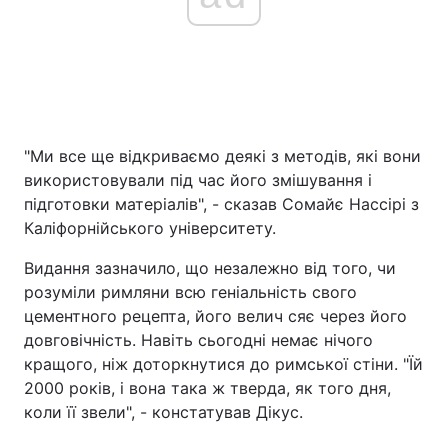
"Ми все ще відкриваємо деякі з методів, які вони
використовували під час його змішування і
підготовки матеріалів", - сказав Сомайє Нассірі з
Каліфорнійського університету.
Видання зазначило, що незалежно від того, чи
розуміли римляни всю геніальність свого
цементного рецепта, його велич сяє через його
довговічність. Навіть сьогодні немає нічого
кращого, ніж доторкнутися до римської стіни. "Їй
2000 років, і вона така ж тверда, як того дня,
коли її звели", - констатував Дікус.