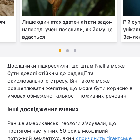
сяч
Лише один птах здатен літати задом
Рій су
наперед: учені пояснили, як йому це
унікал
вдається
Земле
Дослідники підкреслили, що штам Niallia може
бути доволі стійким до радіації та
окислювального стресу. Він також може
розщеплювати желатин, що може бути корисно в
умовах обмеженої кількості поживних речовин.
Інші дослідження вчених
Раніше американські геологи з'ясували, що
протягом наступних 50 років можливий
потужний землетрус, який
спричинить гігантське