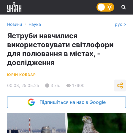
›
Новини
Наука
рус
Яструби навчилися
використовувати світлофори
для полювання в містах, -
дослідження
ЮРІЙ КОБЗАР
00:08, 25.05.25
3 хв.
17600
Підпишіться на нас в Google