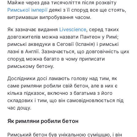
Майже через два тисячоліття після розквіту
Римської імперії
деякі з її споруд все ще стоять,
витримавши випробування часом.
Як зазначає видання
Livescience
, серед таких
довгожителів можна назвати Пантеон у Римі;
римські акведуки в Сеговії (Іспанія) і римські
лазні в Англії. Зазначається, що довговічність цих
споруд можна багато в чому приписати
римському бетону.
Дослідники досі ламають голову над тим, як
саме римляни робили свій бетон, але в них є
кілька підказок, включно з багатьма з його
складових і тим, що він самовідновлюється під
час дощу.
Як римляни робили бетон
Римський бетон був унікальною сумішшю, і він