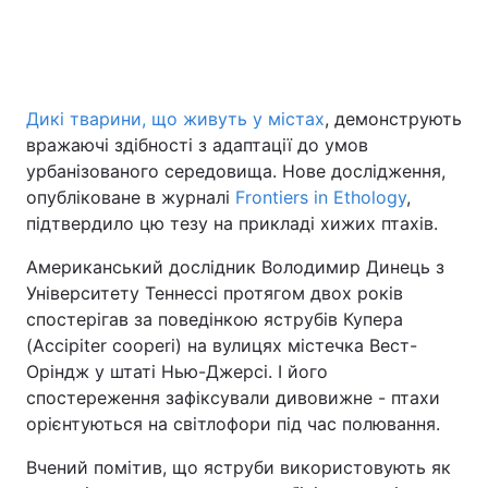
Головна
Війна
Дикі тварини, що живуть у містах
, демонструють
Україна
Політика
вражаючі здібності з адаптації до умов
урбанізованого середовища. Нове дослідження,
Економіка
Світ
опубліковане в журналі
Frontiers in Ethology
,
підтвердило цю тезу на прикладі хижих птахів.
Спорт
Наука
Американський дослідник Володимир Динець з
Техно і зв'язок
Лайт
Університету Теннессі протягом двох років
спостерігав за поведінкою яструбів Купера
Зброя
Інциденти
(Accipiter cooperi) на вулицях містечка Вест-
Оріндж у штаті Нью-Джерсі. І його
Здоров'я
Туризм
спостереження зафіксували дивовижне - птахи
орієнтуються на світлофори під час полювання.
Цікавинки
Погода
Вчений помітив, що яструби використовують як
Екологія
Регіони