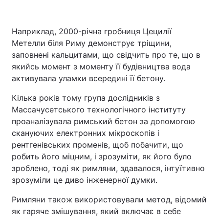
Наприклад, 2000-річна гробниця Цецилії
Метелли біля Риму демонструє тріщини,
заповнені кальцитами, що свідчить про те, що в
якийсь момент з моменту її будівництва вода
активувала уламки всередині її бетону.
Кілька років тому група дослідників з
Массачусетського технологічного інституту
проаналізувала римський бетон за допомогою
скануючих електронних мікроскопів і
рентгенівських променів, щоб побачити, що
робить його міцним, і зрозуміти, як його було
зроблено, тоді як римляни, здавалося, інтуїтивно
зрозуміли це диво інженерної думки.
Римляни також використовували метод, відомий
як гаряче змішування, який включає в себе