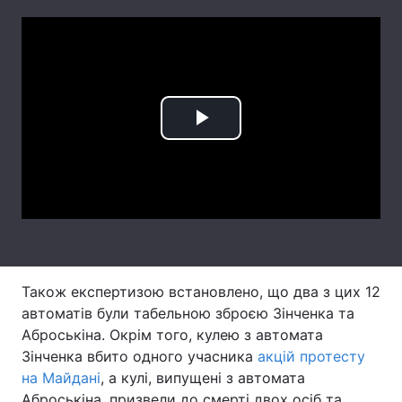
Лонгріди
Відео з Youtube
Статті
Інтерв'ю
Думки
Play
Архів
Вакансії
Video
Контакти
Послуги
Також експертизою встановлено, що два з цих 12
автоматів були табельною зброєю Зінченка та
Аброськіна. Окрім того, кулею з автомата
Зінченка вбито одного учасника
акцій протесту
на Майдані
, а кулі, випущені з автомата
Аброськіна, призвели до смерті двох осіб та