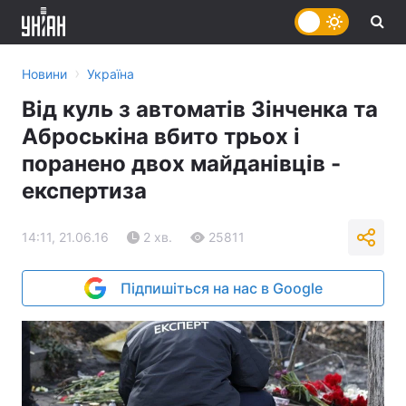
›
Новини
Україна
Від куль з автоматів Зінченка та
Аброськіна вбито трьох і
поранено двох майданівців -
експертиза
14:11, 21.06.16
2 хв.
25811
Підпишіться на нас в Google