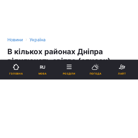
›
Новини
Україна
В кількох районах Дніпра
відключать світло (список)
RU
МОВА
ГОЛОВНА
РОЗДІЛИ
ПОГОДА
ЛАЙТ
11:22, 21.06.16
1 хв.
1471
Підпишіться на нас в Google