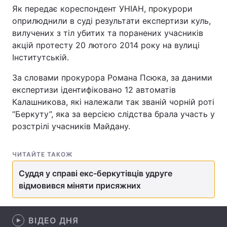
Як передає кореспондент УНІАН, прокурори
оприлюднили в суді результати експертизи куль,
вилучених з тіл убитих та поранених учасників
Головна
Війна
акцій протесту 20 лютого 2014 року на вулиці
Інститутській.
Україна
Політика
За словами прокурора Романа Псюка, за даними
Економіка
Світ
експертизи ідентифіковано 12 автоматів
Калашникова, які належали так званій чорній роті
Спорт
Наука
“Беркуту”, яка за версією слідства брала участь у
розстрілі учасників Майдану.
Техно і зв'язок
Лайт
ЧИТАЙТЕ ТАКОЖ
Зброя
Інциденти
Суддя у справі екс-беркутівців удруге
Здоров'я
Туризм
відмовився міняти присяжних
Цікавинки
Погода
ВІДЕО ДНЯ
Екологія
Регіони