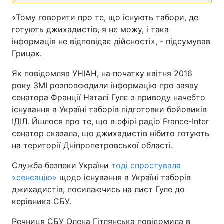
«Тому говорити про те, що існують табори, де
готують джихадистів, я не можу, і така
інформація не відповідає дійсності», - підсумував
Грицак.
Як повідомляв УНІАН, на початку квітня 2016
року ЗМІ розповсюдили інформацію про заяву
сенатора Франції Наталі Гулє з приводу начебто
існування в Україні таборів підготовки бойовиків
ІДІЛ. Йшлося про те, що в ефірі радіо France-Inter
сенатор сказала, що джихадистів нібито готують
на території Дніпропетровської області.
Служба безпеки України
тоді спростувала
«сенсацію»
щодо існування в Україні таборів
джихадистів, посилаючись на лист Гуле до
керівника СБУ.
Речниця СБУ Олена Гітлянська повідомила в