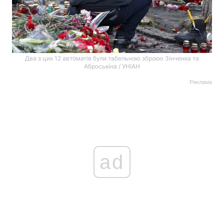
Два з цих 12 автоматів були табельною зброєю Зінченка та
Аброськіна / УНІАН
Реклама
ad