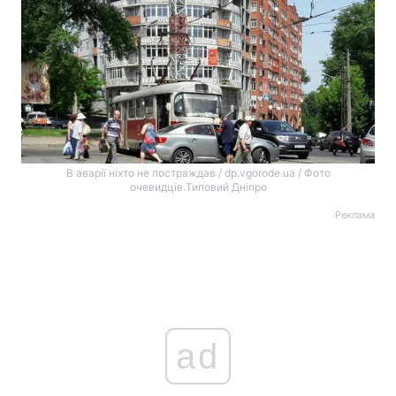
В аварії ніхто не постраждав / dp.vgorode.ua / Фото
очевидців.Типовий Дніпро
Реклама
ad