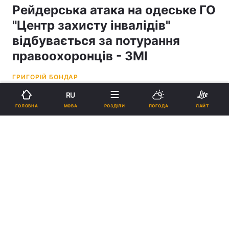
Рейдерська атака на одеське ГО
"Центр захисту інвалідів"
відбувається за потурання
правоохоронців - ЗМІ
ГРИГОРІЙ БОНДАР
RU
10:28, 03.12.21
3 хв.
2314
МОВА
ГОЛОВНА
РОЗДІЛИ
ПОГОДА
ЛАЙТ
Підпишіться на нас в Google