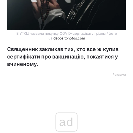
В УГКЦ назвали покупку COVID-сертифікату гріхом / фото
ua.
depositphotos.com
Священник закликав тих, хто все ж купив
сертифікати про вакцинацію, покаятися у
вчиненому.
Реклама
ad