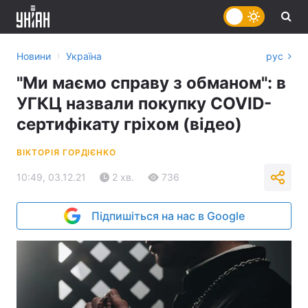
›
Новини
Україна
рус
"Ми маємо справу з обманом": в
УГКЦ назвали покупку COVID-
сертифікату гріхом (відео)
ВІКТОРІЯ ГОРДІЄНКО
10:49, 03.12.21
2 хв.
736
Підпишіться на нас в Google