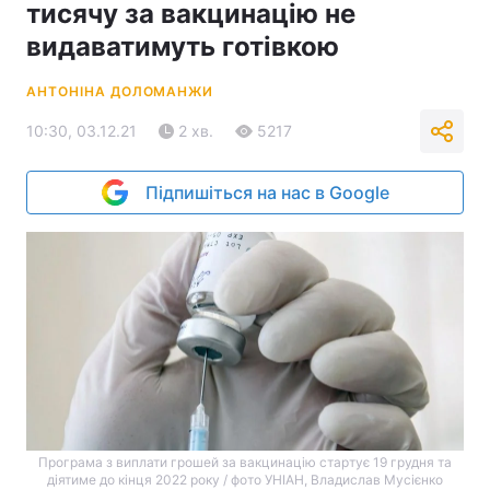
тисячу за вакцинацію не
видаватимуть готівкою
АНТОНІНА ДОЛОМАНЖИ
10:30, 03.12.21
2 хв.
5217
Підпишіться на нас в Google
Програма з виплати грошей за вакцинацію стартує 19 грудня та
діятиме до кінця 2022 року / фото УНІАН, Владислав Мусієнко