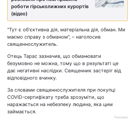
роботи гірськолижних курортів
Лонгріди
(відео)
Відео з Youtube
Статті
"Тут є об'єктивна дія, матеріальна дія, обман. Ми
маємо справу з обманом", – наголосив
Інтерв'ю
Думки
священнослужитель.
Архів
Вакансії
Отець Тарас зазначив, що обманювати
безумовно не можна, тому що в результаті це
Контакти
дає негативні наслідки. Священник застеріг від
відповідного вчинку.
Послуги
За словами священнослужителя при покупці
COVID-сертифікату треба зрозуміти, що
наражається на небезпеку людина, яка цим
займається.
Реклама