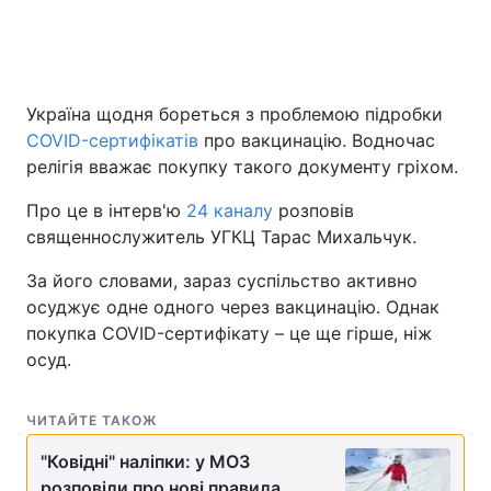
Головна
Війна
Україна щодня бореться з проблемою підробки
COVID-сертифікатів
про вакцинацію. Водночас
Україна
Політика
релігія вважає покупку такого документу гріхом.
Економіка
Світ
Про це в інтерв'ю
24 каналу
розповів
священнослужитель УГКЦ Тарас Михальчук.
Спорт
Наука
За його словами, зараз суспільство активно
Техно і зв'язок
Лайт
осуджує одне одного через вакцинацію. Однак
покупка COVID-сертифікату – це ще гірше, ніж
Зброя
Інциденти
осуд.
Здоров'я
Туризм
ЧИТАЙТЕ ТАКОЖ
Цікавинки
Погода
"Ковідні" наліпки: у МОЗ
Екологія
Регіони
розповіли про нові правила