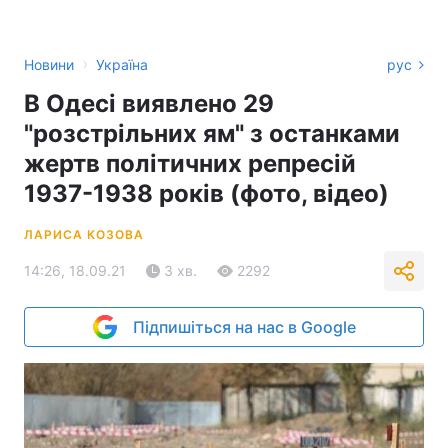
›
Новини
Україна
рус
В Одесі виявлено 29
"розстрільних ям" з останками
жертв політичних репресій
1937-1938 років (фото, відео)
ЛАРИСА КОЗОВА
14:26, 18.09.21
3 хв.
2292
Підпишіться на нас в Google