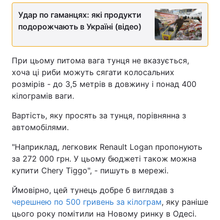
Удар по гаманцях: які продукти
подорожчають в Україні (відео)
При цьому питома вага тунця не вказується,
хоча ці риби можуть сягати колосальних
розмірів - до 3,5 метрів в довжину і понад 400
кілограмів ваги.
Вартість, яку просять за тунця, порівнянна з
автомобілями.
"Наприклад, легковик Renault Logan пропонують
за 272 000 грн. У цьому бюджеті також можна
купити Chery Tiggo", - пишуть в мережі.
Ймовірно, цей тунець добре б виглядав з
черешнею по 500 гривень за кілограм
, яку раніше
цього року помітили на Новому ринку в Одесі.