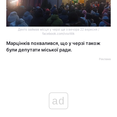
Дехто займав місця у черзі ще з вечора 22 вересня /
facebook.com/vsvitlik
Марцінків похвалився, що у черзі також
були депутати міської ради.
Реклама
ad