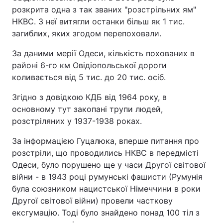
розкрита одна з так званих "розстрільних ям"
НКВС. З неї витягли останки більш як 1 тис.
загиблих, яких згодом перепоховали.
За даними мерії Одеси, кількість похованих в
районі 6-го км Овідіопольської дороги
коливається від 5 тис. до 20 тис. осіб.
Згідно з довідкою КДБ від 1964 року, в
основному тут закопані трупи людей,
розстріляних у 1937-1938 роках.
За інформацією Гуцалюка, вперше питання про
розстріли, що проводились НКВС в передмісті
Одеси, було порушено ще у часи Другої світової
війни - в 1943 році румунські фашисти (Румунія
була союзником нацистської Німеччини в роки
Другої світової війни) провели часткову
ексгумацію. Тоді було знайдено понад 100 тіл з