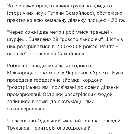
За словами представника групи, кандидата
історичних наук Тетяни Самойлової, обстежено
практично всю земельну ділянку площею 4,76 га.
"Через кожні два метри робилися траншеї -
шурфи… Виявлено 29 "розстрільних ям". Шість з
них розкривалися в 2007-2008 роках. Решта -
вперше", - розповіла Самойлова.
Роботи проводилися за методикою
Міжнародного комітету Червоного Хреста. Була
проведена геодезична зйомка, кордони
"розстрільних ям" прив'язані до схеми ділянки і
промарковані. Останки розстріляних людей
залишили в землі до ексгумації, ями
законсервовані.
Як зазначив Одеський міський голова Геннадій
Труханов, територія огороджена й