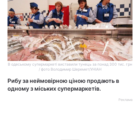
В одеському супермаркеті виставили тунець за понад 300 тис. грн
/ фото Володимир Шеремет/УНІАН
Рибу за неймовірною ціною продають в
одному з міських супермаркетів.
Реклама