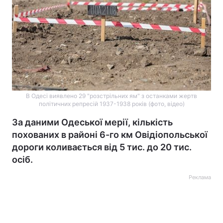
В Одесі виявлено 29 "розстрільних ям" з останками жертв
політичних репресій 1937-1938 років (фото, відео)
За даними Одеської мерії, кількість
похованих в районі 6-го км Овідіопольської
дороги коливається від 5 тис. до 20 тис.
осіб.
Реклама