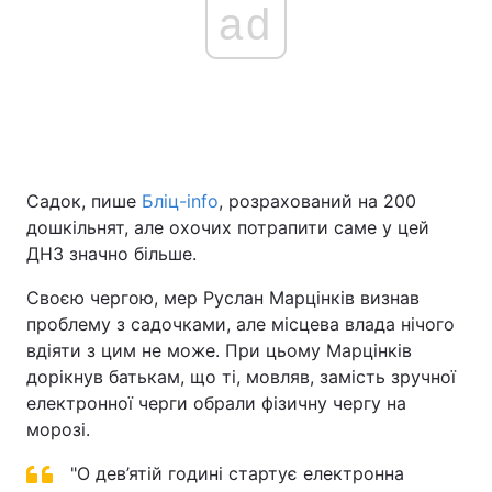
ad
Тема оформлення
Садок, пише
Бліц-info
, розрахований на 200
дошкільнят, але охочих потрапити саме у цей
ДНЗ значно більше.
Своєю чергою, мер Руслан Марцінків визнав
проблему з садочками, але місцева влада нічого
вдіяти з цим не може. При цьому Марцінків
дорікнув батькам, що ті, мовляв, замість зручної
електронної черги обрали фізичну чергу на
морозі.
"О дев’ятій годині стартує електронна