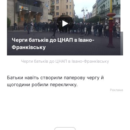
Лонгріди
Відео з Youtube
Статті
Черги батьків до ЦНАП в Івано-
Інтерв'ю
Думки
Франківську
Архів
Вакансії
Черги батьків до ЦНАП в Івано-Франківську
Контакти
Батьки навіть створили паперову чергу й
Послуги
щогодини робили перекличку.
Реклама