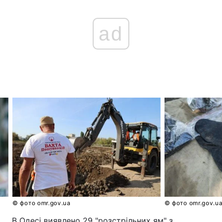
ad
© фото omr.gov.ua
© фото omr.gov.u
В Одесі виявлено 29 "розстрільних ям" з