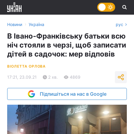
›
Новини
Україна
рус
В Івано-Франківську батьки всю
ніч стояли в черзі, щоб записати
дітей в садочок: мер відповів
ВІОЛЕТТА ОРЛОВА
17:21, 23.09.21
2 хв.
4869
Підпишіться на нас в Google