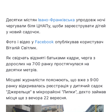
Десятки містян
Івано-Франківська
упродовж ночі
Головна
Війна
чергували біля ЦНАПу, щоби зареєструвати дітей
у новий садочок.
Україна
Політика
Фото і відео у
Facebook
опублікував користувач
Економіка
Світ
Віталій Світлик.
Спорт
Наука
Як свідчать відзняті батьками кадри, черга з
дорослих на 7:00 ранку простягнулася на
Техно і зв'язок
Лайт
десятки метрів.
Зброя
Інциденти
Місцеві журналісти пояснюють, що вже з 9:00
ранку відкривалась реєстрація у дитячий садок
Здоров'я
Туризм
"Джерельце" в мікрорайоні "Липки", дехто займав
місця ще з вечора 22 вересня.
Цікавинки
Погода
Екологія
Регіони