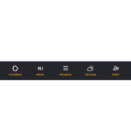
RU
МОВА
ГОЛОВНА
РОЗДІЛИ
ПОГОДА
ЛАЙТ
›
Новини
Україна
рус
При обшуках на АЗС Одещини
виявлено 200 тонн
нелегального палива - Ткаченко
ГРИГОРІЙ БОНДАР