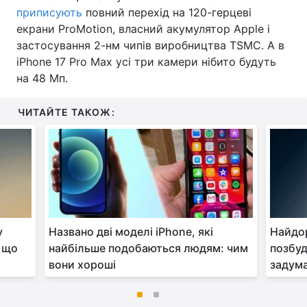
приписують
повний перехід на 120-герцеві
екрани ProMotion, власний акумулятор Apple і
застосування 2-нм чипів виробництва TSMC. А в
iPhone 17 Pro Max усі три камери нібито будуть
на 48 Мп.
ЧИТАЙТЕ ТАКОЖ:
у
Названо дві моделі iPhone, які
Найдо
: що
найбільше подобаються людям: чим
позбуд
вони хороші
задума