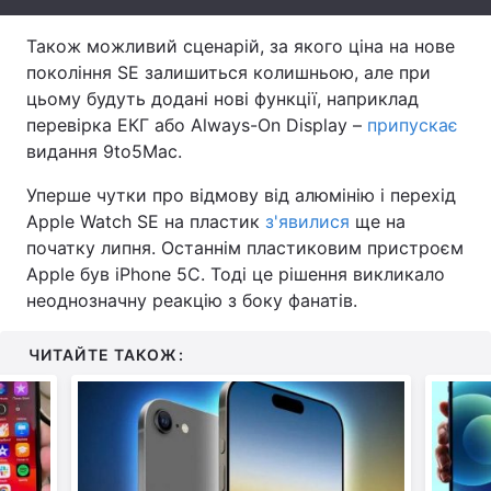
Тема оформлення
Також можливий сценарій, за якого ціна на нове
покоління SE залишиться колишньою, але при
цьому будуть додані нові функції, наприклад
перевірка ЕКГ або Always-On Display –
припускає
видання 9to5Mac.
Уперше чутки про відмову від алюмінію і перехід
Apple Watch SE на пластик
з'явилися
ще на
початку липня. Останнім пластиковим пристроєм
Apple був iPhone 5C. Тоді це рішення викликало
неоднозначну реакцію з боку фанатів.
ЧИТАЙТЕ ТАКОЖ: