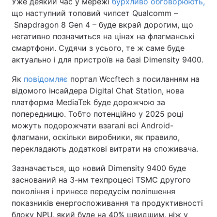
Уже деякий час у мережі
бурхливо обговорюють,
що наступний топовий чипсет Qualcomm –
Snapdragon 8 Gen 4 – буде вкрай дорогим, що
негативно позначиться на цінах на флагманські
смартфони. Судячи з усього, те ж саме буде
актуально і для пристроїв на базі Dimensity 9400.
Як
повідомляє
портал Wccftech з посиланням на
відомого інсайдера Digital Chat Station, нова
платформа MediaTek буде дорожчою за
попередницю. Тобто потенційно у 2025 році
можуть подорожчати взагалі всі Android-
флагмани, оскільки виробники, як правило,
перекладають додаткові витрати на споживача.
Зазначається, що новий Dimensity 9400 буде
заснований на 3-нм техпроцесі TSMC другого
покоління і принесе передусім поліпшення
показників енергоспоживання та продуктивності
блоку NPU, який буде на 40% швидшим, ніж у