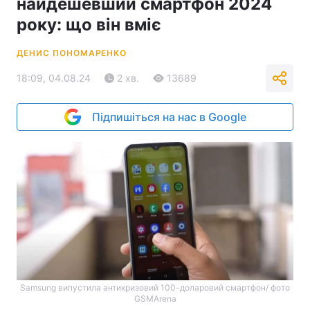
найдешевший смартфон 2024
року: що він вміє
ДЕНИС ПОНОМАРЕНКО
18:09, 04.08.24
2 хв.
13689
Підпишіться на нас в Google
Samsung випустила антикризовий 100-доларовий смартфон/ фото
GSMArena