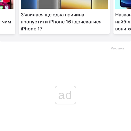
З'явилася ще одна причина
Назван
: чим
пропустити iPhone 16 і дочекатися
найбі
iPhone 17
вони х
Реклама
ad