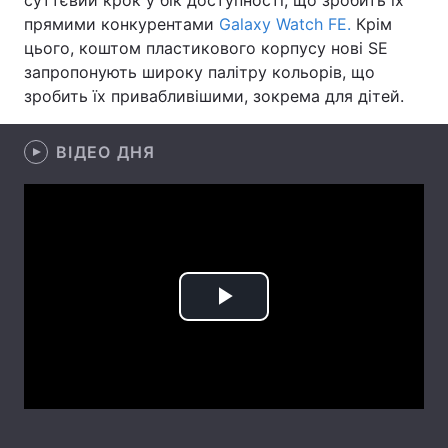
суттєвий крок у бік доступності, що зробить їх
прямими конкурентами
Galaxy Watch FE.
Крім
Лонгріди
цього, коштом пластикового корпусу нові SE
запропонують широку палітру кольорів, що
Відео з Youtube
Статті
зробить їх привабливішими, зокрема для дітей.
Інтерв'ю
Думки
ВІДЕО ДНЯ
Архів
Вакансії
Контакти
Послуги
Play
Video