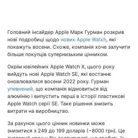
Головна
Війна
Головний інсайдер Apple Марк Гурман розкрив
нові подробиці щодо
нових Apple Watch
, які
Україна
Політика
покажуть восени. Схоже, компанія хоче залучити
Економіка
Світ
більше покупців супернизьким цінником.
Окрім ювілейних Apple Watch X, цього року
Спорт
Наука
вийдуть нові Apple Watch SE, які востаннє
Техно і зв'язок
Лайт
оновлювалися восени 2022 року. Гурман
упевнений,
що компанія відмовиться від
Зброя
Інциденти
алюмінію і випустить перші в історії пластикові
Apple Watch серії SE. Таке рішення знизить
Здоров'я
Туризм
витрати на виробництво.
Цікавинки
Погода
За рахунок цього цінник новинки може
знизитися з 249 до 199 доларів (~8000 грн). Це
Екологія
Регіони