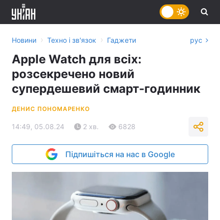
›
›
Новини
Техно і зв'язок
Гаджети
рус
Apple Watch для всіх:
розсекречено новий
супердешевий смарт-годинник
ДЕНИС ПОНОМАРЕНКО
14:49, 05.08.24
2 хв.
6828
Підпишіться на нас в Google