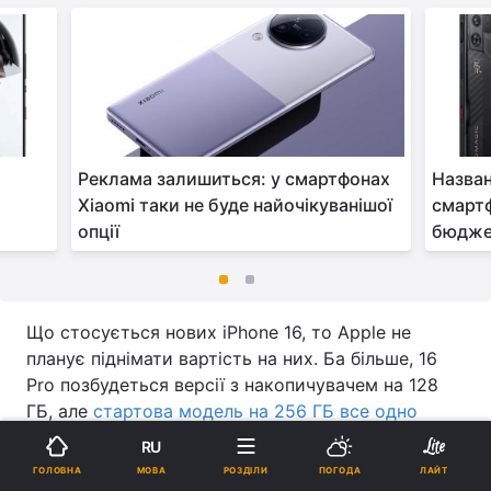
Реклама залишиться: у смартфонах
Назван
Xiaomi таки не буде найочікуванішої
смартф
опції
бюджет
Що стосується нових iPhone 16, то Apple не
планує піднімати вартість на них. Ба більше, 16
Pro позбудеться версії з накопичувачем на 128
ГБ, але
стартова модель на 256 ГБ все одно
коштуватиме 1000 доларів
. Точно у скільки ж
RU
оцінили iPhone 15 Pro (128 Гбайт).
МОВА
ГОЛОВНА
РОЗДІЛИ
ПОГОДА
ЛАЙТ