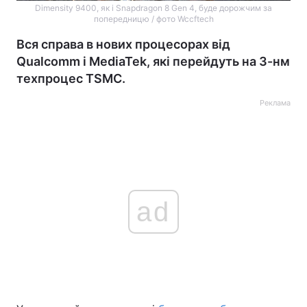
Dimensity 9400, як і Snapdragon 8 Gen 4, буде дорожчим за
попередницю / фото Wccftech
Вся справа в нових процесорах від
Qualcomm і MediaTek, які перейдуть на 3-нм
техпроцес TSMC.
Реклама
ad