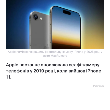
Apple помітно покращить фронтальну камеру iPhone у 2025 році /
фото MacRumors
Apple востаннє оновлювала селфі-камеру
телефонів у 2019 році, коли вийшов iPhone
11.
Реклама