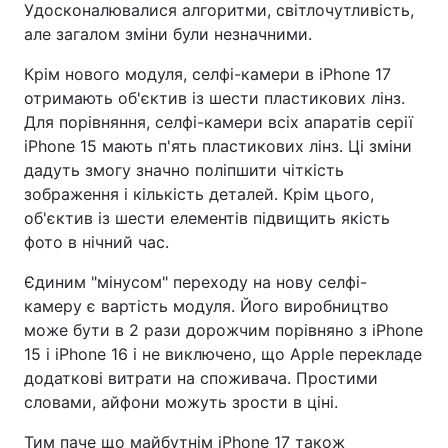
Удосконалювалися алгоритми, світлочутливість,
але загалом зміни були незначними.
Крім нового модуля, селфі-камери в iPhone 17
отримають об'єктив із шести пластикових лінз.
Для порівняння, селфі-камери всіх апаратів серії
iPhone 15 мають п'ять пластикових лінз. Ці зміни
дадуть змогу значно поліпшити чіткість
зображення і кількість деталей. Крім цього,
об'єктив із шести елементів підвищить якість
фото в нічний час.
Єдиним "мінусом" переходу на нову селфі-
камеру є вартість модуля. Його виробництво
може бути в 2 рази дорожчим порівняно з iPhone
15 і iPhone 16 і не виключено, що Apple перекладе
додаткові витрати на споживача. Простими
словами, айфони можуть зрости в ціні.
Тим паче що майбутнім iPhone 17 також