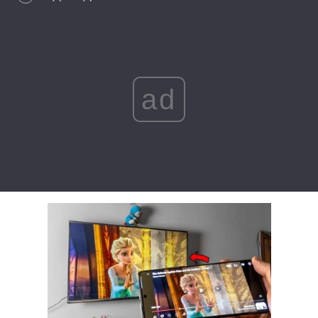
Лонгріди
Відео з Youtube
Статті
ad
Інтерв'ю
Думки
Архів
Вакансії
Контакти
Послуги