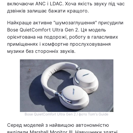
включаючи ANC і LDAC. Хоча якість звуку під час
дзвінків залишає бажати кращого.
Найкраще активне "шумозаглушення" присудили
Bose QuietComfort Ultra Gen 2. Ця модель
орієнтована на подорожі, роботу в галасливих
приміщеннях і комфортне прослуховування
музики без сторонніх звуків.
Bose QuietComfort Ultra Gen 2 / фото Tom's Guide
Серед моделей з найвищою автономністю
виділили Marshall Monitor III. Навушники здатні