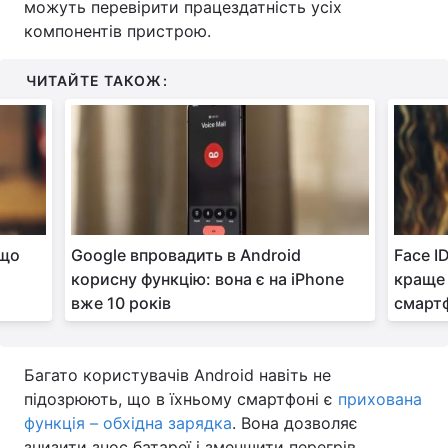
можуть перевірити працездатність усіх
компонентів пристрою.
ЧИТАЙТЕ ТАКОЖ:
 що
Google впровадить в Android
Face I
корисну функцію: вона є на iPhone
краще 
вже 10 років
смарт
Багато користувачів Android навіть не
підозрюють, що в їхньому смартфоні є
прихована
функція – обхідна зарядка
. Вона дозволяє
знизити знос батареї і зменшити перегрів