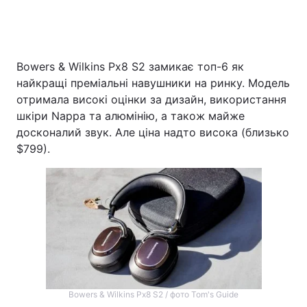
Bowers & Wilkins Px8 S2 замикає топ-6 як
найкращі преміальні навушники на ринку. Модель
отримала високі оцінки за дизайн, використання
шкіри Nappa та алюмінію, а також майже
досконалий звук. Але ціна надто висока (близько
$799).
Bowers & Wilkins Px8 S2 / фото Tom's Guide