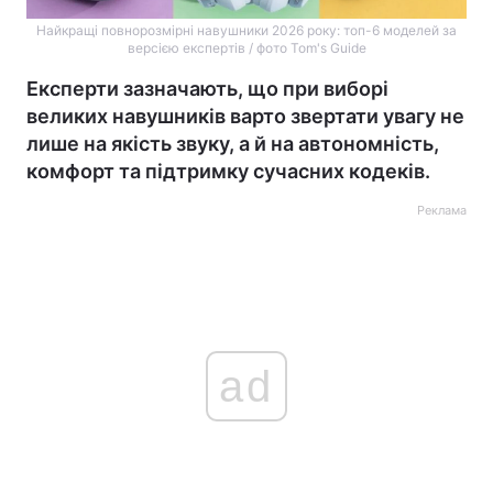
Найкращі повнорозмірні навушники 2026 року: топ-6 моделей за
версією експертів / фото Tom's Guide
Експерти зазначають, що при виборі
великих навушників варто звертати увагу не
лише на якість звуку, а й на автономність,
комфорт та підтримку сучасних кодеків.
Реклама
ad