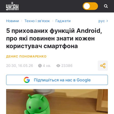
›
›
Новини
Техно і зв'язок
Гаджети
рус
5 прихованих функцій Android,
про які повинен знати кожен
користувач смартфона
ДЕНИС ПОНОМАРЕНКО
20:30, 16.05.26
4 хв.
23386
Підпишіться на нас в Google