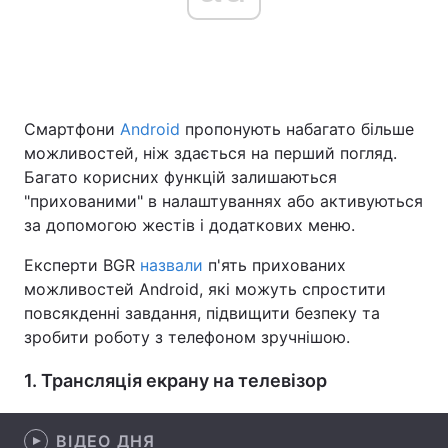
Головна
Війна
Смартфони
Android
пропонують набагато більше
Україна
Політика
можливостей, ніж здається на перший погляд.
Економіка
Світ
Багато корисних функцій залишаються
"прихованими" в налаштуваннях або активуються
Спорт
Наука
за допомогою жестів і додаткових меню.
Техно і зв'язок
Лайт
Експерти BGR
назвали
п'ять прихованих
можливостей Android, які можуть спростити
Зброя
Інциденти
повсякденні завдання, підвищити безпеку та
зробити роботу з телефоном зручнішою.
Здоров'я
Туризм
1. Трансляція екрану на телевізор
Цікавинки
Погода
Екологія
Регіони
ВІДЕО ДНЯ