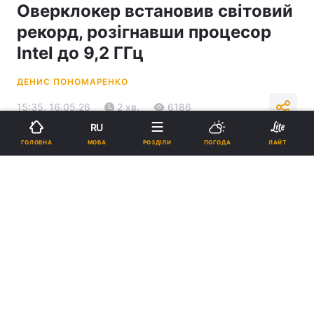
Оверклокер встановив світовий
рекорд, розігнавши процесор
Intel до 9,2 ГГц
ДЕНИС ПОНОМАРЕНКО
15:35, 16.05.26
2 хв.
6186
RU
МОВА
ГОЛОВНА
РОЗДІЛИ
ПОГОДА
ЛАЙТ
Підпишіться на нас в Google