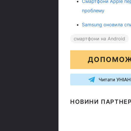
Смартфони Apple пер
проблему
Samsung оновила спи
смартфони на Android
ДОПОМОЖ
Читати УНІАН
НОВИНИ ПАРТНЕР