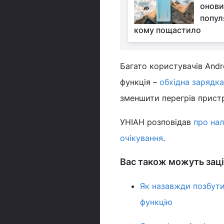
онови
попул
кому пощастило
Багато користувачів Andr
функція –
обхідна зарядка
зменшити перегрів прист
УНІАН розповідав
про нал
очікування
.
Вас також можуть заці
Як назавжди позбути
функцію