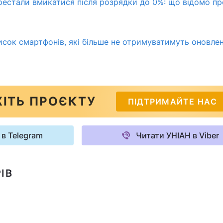
естали вмикатися після розрядки до 0%: що відомо пр
сок смартфонів, які більше не отримуватимуть оновле
ІТЬ ПРОЄКТУ
ПІДТРИМАЙТЕ НАС
 в Telegram
Читати УНІАН в Viber
ІВ