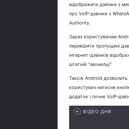
відображати дзвінки з м
про VoIP-дзвінки з WhatsA
Authority.
Зараз користувачам Andr
перевірити пропущені дзв
інтернет-дзвінків відобр
штатній "звонилці".
Також Android дозволить 
користувач натисне кнопк
додаток і почне VoIP-дзві
ВІДЕО ДНЯ