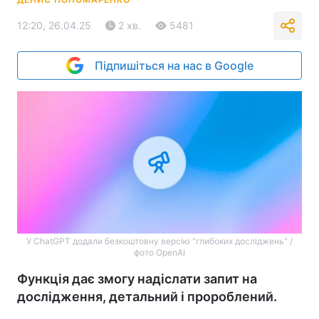
12:20, 26.04.25
2 хв.
5481
Підпишіться на нас в Google
У ChatGPT додали безкоштовну версію "глибоких досліджень" /
фото OpenAI
Функція дає змогу надіслати запит на
дослідження, детальний і пророблений.