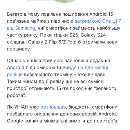
Багато в чому повільне поширення Android 15
пов'язане майже з піврічною
затримкою One UI 7
від Samsung
, чиї смартфони займають найбільшу
частку ринку. Поки тільки S25, Galaxy S24 і
складані Galaxy Z Flip 6/Z Fold 6 отримали нову
прошивку.
Однак є й інша причина: найновіша редакція
Android під номером 16
вийде на два місяці
раніше
визначеного терміну – вже в червні.
Таким чином до її релізу ще не всі сумісні
пристрої отримають 15-те покоління "зеленого
робота".
Як УНІАН уже
розповідав
, бюджетні смартфони
позбавлять оновлення до нових версій Android.
Google змінила мінімальні вимоги до пристроїв.