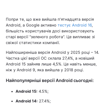
Попри те, що вже вийшла п'ятнадцята версія
Головна
Війна
Android, а Google активно
тестує Android 16
,
більшість користувачів досі використовують
Україна
Політика
старі версії "зеленого робота". Це випливає зі
свіжої статистики компанії.
Економіка
Світ
Найпоширеніша версія Android у 2025 році – 14.
Спорт
Наука
Частка цієї версії ОС склала 27,4%, а новіший
Android 15 зайняв лише 4,5%. Це навіть менше,
Техно і зв'язок
Лайт
ніж у Android 9, яка вийшла у 2018 році.
Зброя
Інциденти
Найпопулярніші версії Android сьогодні:
Здоров'я
Туризм
Android 15:
4.5%;
Цікавинки
Погода
Android 14:
27.4%;
Екологія
Регіони