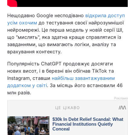
Нещодавно Google несподівано
відкрила доступ
усім охочим
до тестування своєї найрозумнішої
нейромережі. Це перша модель у новій серії ШІ,
що "мислять", яка здатна краще справлятися із
завданнями, що вимагають логіки, аналізу та
врахування контексту.
Популярність ChatGPT продовжує досягати
нових висот, і в березні він обігнав TikTok та
Instagram, ставши
найбільш завантажуваним
додатком у світі
. За місяць його встановили 46
млн разів.
Реклама