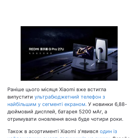
Раніше цього місяця Xiaomi вже встигла
випустити
ультрабюджетний телефон з
найбільшим у сегменті екраном.
У новинки 6,88-
дюймовий дисплей, батарея 5200 мАг, а
отримувати оновлення вона буде чотири роки.
Також в асортименті Xiaomi з'явився
один із