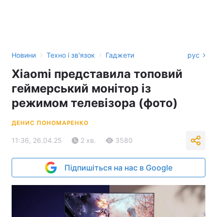
›
›
Новини
Техно і зв'язок
Гаджети
рус
Xiaomi представила топовий
геймерський монітор із
режимом телевізора (фото)
ДЕНИС ПОНОМАРЕНКО
11:36, 26.04.25
2 хв.
3580
Підпишіться на нас в Google