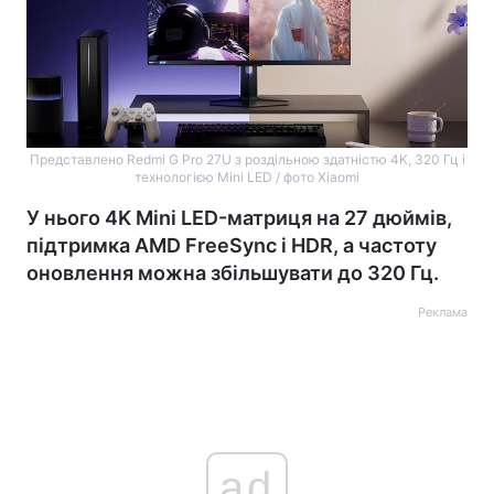
Представлено Redmi G Pro 27U з роздільною здатністю 4K, 320 Гц і
технологією Mini LED / фото Xiaomi
У нього 4K Mini LED-матриця на 27 дюймів,
підтримка AMD FreeSync і HDR, а частоту
оновлення можна збільшувати до 320 Гц.
Реклама
ad