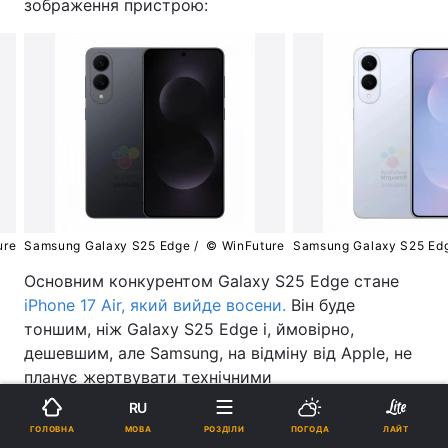
зображення пристрою:
ure
Samsung Galaxy S25 Edge /
© WinFuture
Samsung Galaxy S25 Ed
Основним конкурентом Galaxy S25 Edge стане
iPhone 17 Air, який вийде восени.
Він буде
тоншим, ніж Galaxy S25 Edge і, ймовірно,
дешевшим, але Samsung, на відміну від Apple, не
планує жертвувати технічними
характеристиками.
RU
МОВА
ГОЛОВНА
РОЗДІЛИ
ПОГОДА
ЛАЙТ
Також відомо, що Samsung до кінця року