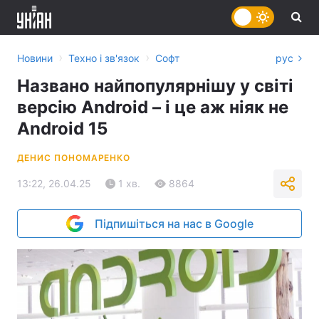
›
›
Новини
Техно і зв'язок
Софт
рус
Названо найпопулярнішу у світі
версію Android – і це аж ніяк не
Android 15
ДЕНИС ПОНОМАРЕНКО
13:22, 26.04.25
1 хв.
8864
Підпишіться на нас в Google