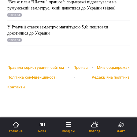
"Все ж план "Шатун" працює": соцмережі відреагували на
румунський землетрус, який докотився до України (відео)
ПОГОДА
У Румунії стався землетрус магнітудою 5,6: поштовхи
докотилися до України
ПОГОДА
Правила користування сайтом
Про нас
Ми в соцмережах
Політика конфіденційності
Редакційна політика
Контакти
RU
МОВА
ГОЛОВНА
РОЗДІЛИ
ПОГОДА
ЛАЙТ