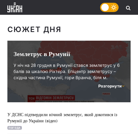
СЮЖЕТ ДНЯ
Землетрус в Румунії
У ніч на 28 грудня в Румунії стався землетрус у 6
балів за шкалою Ріхтера. Епіцентр землетрусу –
східна частина Румунії, гори Вранча, біля м.
Липша.
Розгорнути
Однак відлуння землетрусу докотилося і до
України. Зокрема, наслідки підземних поштовхів
відчули жителі Одеси, Кривого Рогу, Києва,
Хмельницького, Чернівців та інших міст.
У ДСНС підтвердили нічний землетрус, який докотився із
Румунії до України (відео)
ПОГОДА